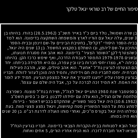
סיפור החיים של רב טוראי יגאל טלקר
בן שרה ושמואל, נולד ביום כ"ד באייר תשכ"ב
(28.5.1962)
בהודו. בהיותו בן
3
שנים, עלה יגאל עם הוריו לארץ והמשפחה השתקעה בדימונה. הוא למד
בבית-הספר היסודי "דקלים", בחטיבת הביניים על-שם זינמן ובבית-הספר
התיכון על-שם ליהמן, ובו השתלם במקצוע החשמל. בן
13
שנים היה יגאל,
כשהצטרף לקן "השומר הצעיר" בדימונה. הוא אהב את מסגרת תנועתו,
ובשנים
1979-1978
התמסר לעבודת הדרכה, ואף שימש כרכז הקן. בהיותו
בכיתה י"א, נוצרו יחסי חברות בינו ובין עפרה, גם היא תלמידה בכיתתו. יחד
הם הצטרפו לגרעין נח"ל "אחעד". הוא אהב טיולים, טבע, והרבה פעילות
חברתית. יחסו לחבריו היה חם וידידותי, ותמיד היה מוכן לעזור לזולת. חבריו
בגרעין סיפרו עליו: "ידענו להעריך את יגאל כמצפון הגרעין. תמיד ידע לומר
את האמת. לא תמיד זכה לברכה על כך, אבל היה שלם עם עצמו".
בספטמבר שנת
1980
התגייס יגאל לצה"ל, ושירת בנח"ל מוצנח. כשפרצה
מלחמת שלום הגליל, הוא עלה עם יחידתו ללבנון. ביום כ' בסיוון תשמ"ב
(10.6.1982)
היה יגאל בטור משוריין, שהתקדם בכביש דאמור
-
ביירות.
לפתע נחת על הטור המשוריין מטח קטיושות, ויגאל נפצע פצעי מוות. בעת
נפילתו היה יגאל בקורס מ"כים, ואחרי מותו הועלה לדרגת רב"ט. בן
20
שנים
הוא היה במותו.
יגאל הובא למנוחות בבית-הקברות הצבאי בדימונה. חבריו בגרעין הנח"ל
הוציאו לאור חוברת לזכרו. הוא הניח אחריו הורים,
5
אחים ואחות.