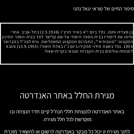
סיפור החיים של טוראי יגאל נתני
בן סעדיה וחנה. נולד ביום י"א באייר תרצ"ו
(3.5.1936)
בתל-אביב. אחרי
סיימו את לימודיו בבית-הספר היסודי על-שם קלישר למד בבית-הספר התיכון
המקצועי "מונטיפיורי", התפרנס ממקצוע החשמלאות. גויס לצה"ל בפברואר
1954
. נפל בשעת מילוי תפקידו ביום כ"ו באלול תשט"ו
(13.9.1955)
והובא
למנוחת-עולמים בבית-הקברות הצבאי בקרית-שאול.
מגירת החלל באתר האנדרטה
באתר האנדרטה להנצחת חללי הנח"ל קיים חדר הנצחה ובו
מוקדשת לכל חלל מגירה.
לתוך מגירה זו יכול כל מבקר באנדרטה לרשום או להשאיר מזכרת