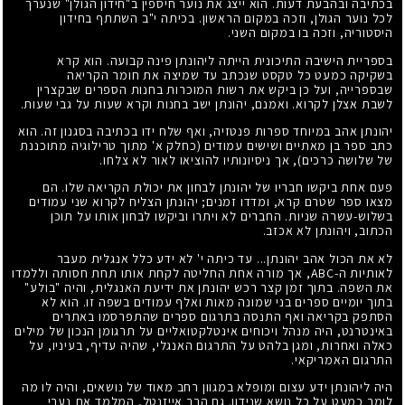
בכתיבה ובהבעת דעות. הוא ייצג את נוער חיספין ב"חידון הגולן" שנערך
לכל נוער הגולן, וזכה במקום הראשון. בכיתה י"ב השתתף בחידון
היסטוריה, וזכה בו במקום השני.
בספריית הישיבה התיכונית הייתה ליהונתן פינה קבועה. הוא קרא
בשקיקה כמעט כל טקסט שנכתב עד שמיצה את חומר הקריאה
שבספרייה, ועל כן ביקש את רשות המוכרות בחנות הספרים שבקצרין
לשבת אצלן לקרוא. ואמנם, יהונתן ישב בחנות וקרא שעות על גבי שעות.
יהונתן אהב במיוחד ספרות פנטזיה, ואף שלח ידו בכתיבה בסגנון זה. הוא
כתב ספר בן מאתיים ושישים עמודים (כחלק א' מתוך טרילוגיה מתוכננת
של שלושה כרכים), אך ניסיונותיו להוציאו לאור לא צלחו.
פעם אחת ביקשו חבריו של יהונתן לבחון את יכולת הקריאה שלו. הם
מצאו ספר שטרם קרא, ומדדו זמנים; יהונתן הצליח לקרוא שני עמודים
בשלוש-עשרה שניות. החברים לא ויתרו וביקשו לבחון אותו על תוכן
הכתוב, ויהונתן לא אכזב.
לא את הכול אהב יהונתן... עד כיתה י' לא ידע כלל אנגלית מעבר
לאותיות ה-ABC, אך מורה אחת החליטה לקחת אותו תחת חסותה וללמדו
את השפה. בתוך זמן קצר רכש יהונתן את ידיעת האנגלית, והיה "בולע"
בתוך יומיים ספרים בני שמונה מאות ואלף עמודים בשפה זו. הוא לא
הסתפק בקריאה ואף התנסה בתרגום ספרים שהתפרסמו באתרים
באינטרנט, היה מנהל ויכוחים אינטלקטואליים על תרגומן הנכון של מילים
כאלה ואחרות, ומגן בלהט על התרגום האנגלי, שהיה עדיף, בעיניו, על
התרגום האמריקאי.
היה ליהונתן ידע עצום ומופלא במגוון רחב מאוד של נושאים, והיה לו מה
לומר כמעט על כל נושא שנידון. גם הרב אייזנטל, המלמד את נערי