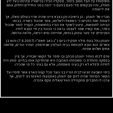
משימותיו על הצד הטוב ביותר. מפקדיו הכירו בכישוריו ובהיותו בעל ידע
מופלג, והיו מבקשים מדי פעם בפעם כי ירצה בפני החיילים ויחלוק עמם
את ידיעותיו.
חבריו של יהונתן - הן בישיבה והן בצבא ציינו שהיה שרוי בעולם משלו, אך
לעומת זאת הדגישו כי כששאלו לשלומו, אמר שהכול כשורה. בבואו
הביתה לחופשות, מיעט לשתף את הוריו בתחושותיו, הקפיד לומר שהכול
בסדר, ואת קשייו שמר לעצמו. נראה כי הניגוד בין חיי הצבא לחייו
הפנימיים יצר פער עמוק בנפשו, שהייתה נפש רגישה, מלאה וגדושה.
יהונתן נפל בעת מילוי תפקידו ביום כ"ג באב תשס"ז
(7.8.2007)
והוא בן
עשרים. הוא הובא למנוחות בבית העלמין שבחיספין. הותיר הורים, שלושה
אחים ושלוש אחיות.
טרם לכתו הותיר יהונתן מכתב ובו סיפר על הקושי שבחייו, אך ציין
בפסקה מיוחדת כי משפחתו האהובה היא שהחזיקה אותו בחיים. מותו היה
לחידה ולפלא לא רק בעיני משפחתו, אלא גם בעיני כל מי שהכירו.
בימי השבעה הגיעו לבית הוריו בני נוער מכל קצווי הארץ אשר סיפרו על
הקשר המיוחד שהיה להם עם יהונתן באמצעות האינטרנט. לימים, אף
ערכו לו החברים מהקהילה הווירטואלית טקס אזכרה.