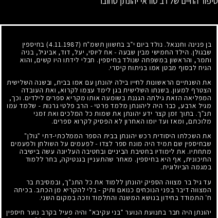
סיפור החיים של רב טוראי יהונתן טחובר
בן פנינה וחננאל. נולד ביום י"ב בחשוון תשמ"ח
(4.11.1987)
בחיספין
שבגולן. הילד החמישי מבין שבעה - אח ליוסי, יעל, דוד, אביגיל, בניה
ותמר, והראשון במשפחה שנולד בחיספין. חבלי לידתו היו קשים, והוא
הגיח לבסוף מבטן אמו בניתוח קיסרי.
את השנתיים הראשונות לחייו בילה יהונתן עם אמו בבית, ובשנה השלישית
הצטרף למעון. בשנתו השלישית בגן לימד עצמו לקרוא, ואת העובדה
המפליאה הזאת גילתה הגננת בשומעה אותו מקריא ספרים לילדים. וכך,
מגיל ארבע, כבר היה ליהונתן מלמד פרטי - הרב פלטי גרנות - שלמד עמו
תנ"ך. בתוך זמן קצר ידע יהונתן את שמות כל המלכים ואת זמני
מלוכתם, ומאז ועד יומו האחרון לא הפסיק לקרוא ספרים.
את השכלתו היסודית רכש יהונתן בבית הספר הממלכתי-דתי "גולן"
שבחיספין שם תמיד היה מונח ספר לצדו - לפעמים על השולחן ולפעמים
מתחתיו. את לימודיו בחטיבת הביניים ובחטיבה העליונה עשה בישיבה
התיכונית, אף היא בחיספין. מאחר שהתעניין בגנטיקה, בחר ללמוד
במגמה הביולוגית.
עד גיל בר מצווה הספיק יהונתן ללמוד את כל התנ"ך, ובמסיבת בר
המצווה דיבר בפני הנוכחים כנואם ותיק - בלי להקריא מן הכתב. בכיתה
ח' התמודד בחידון בנושא המשנה והתלמוד וזכה במקום השני.
יהונתן היה חבר בתנועת הנוער "בני עקיבא" והיה פעיל בקרב נוער חיספין