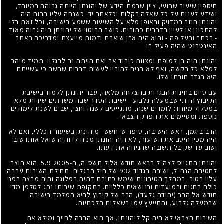
חיספין שיעור שבועי, ציין שרמת הידע של יהונתן הייתה גבוהה במיוחד,
ושידע לענות על כל שאלה בקלות וכלאחר יד. כשנחה עליו הרוח היה
יהונתן חוזר במדויק ובאופן מלא על השיעור ששמע בישיבה, וכל זאת בלי
להתכונן או לעיין בדברים כתובים. כושר הביטוי של יהונתן היה גבוה מאוד
- בכתב ובעל פה - והוא היה אבן שואבת ודמות מייעצת ומדריכה באתר
האינטרנט שהיה פעיל בו.
יהונתן היה בן למופת ומצוות כיבוד אב ואם הייתה נר לרגליו. תמיד מיהר
למלא כל בקשה, ואף לא הניח להוריו לעשות דברים שחשב כי עשייתם
היא בגדר חובתו שלו.
עם סיום בחינות הבגרות בהצלחה מלאה, עבר יהונתן ללמוד בישיבת
הקיבוץ הדתי שבמעלה גלבוע - ישיבת הסדר שבה משרתים שירות מלא
במסלול מיוחד: לומדים שנה, מתגייסים לשנה וחצי, שבים לשנת לימודים
נוספת ומסיימים את הפרק הצבאי.
הרב ביגמן, ראש הישיבה, סיפר ש"חשש" מיהונתן בשיעור הכללי, ואם לא
היה מכין היטב את השיעור, לא היה יהונתן מניח לו והיה שואל אותו שוב
ושוב עד שקיבל תשובה שהניחה את דעתו.
יהונתן התגייס לצה"ל בראש חודש אלול תשס"ה, ה-5.9.2005. הוא הוצב
לחטיבת הנח"ל, ושירת בגדוד 932 של חיל הרגלים. תחילת השירות עברה
עליו בטוב. במהלך הטירונות שימש כתובת דתית בפלוגה והיה מרצה בפני
כולם בחגים ובמועדים ובנושאים כלליים. בתקופת שירותו נהג לטלפן מדי
חודש אל הרב (יהודה גלעד), הרב של קיבוץ לביא המלמד בישיבה
שבמעלה גלבוע, והתייעץ עמו בשאלות הלכתיות.
השירות הצבאי לא היה קל ליהונתן, אך הוא הרבה לחייך ומילא את