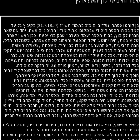
סיפור החיים של סרן יהושע ארליך
בן קורט ואסתר. נולד ביום כ"ב בתמוז תשי"ז
(21.7.1957)
בקיבוץ גל-עד.
למד בבית-הספר היסודי שבמקום. את לימודיו התיכוניים עשה, יחד עם שאר
חבריו לקיבוץ, בבית-הספר 'עמק מערבי' שבקיבוץ יפעת. כבן ראשון לאחר
שלוש בנות, היה יהושע הילד המפונק והאהוב של המשפחה, וכשנולדה הדס,
הבת הרביעית, לא התערער מעמדו כבן יחיד. משפחתו, ניצולת-השואה,
ייחסה חשיבות רבה לעניין 'המשכיות השושלת'
;
הנה-כי-כן נהנה "יושי" הקטן
מיחס מיוחד. אבל את עיקר ייחודו במשפחה רכש לו בזכות אישיותו. כבר
מימי-ילדותו נתגלו תכונות אופיו: אהבת החיים, פתיחות לבריות והתעניינות
בכל דבר ודבר
;
כישרון ודאי לציור, דמיון פורה ונטייה חזקה למוסיקה.
"ליהושע היתה תכונה מוזרה", מספרת אחותו גילה "כל דבר שנפל לידיו היה
הופך מיד לתוף לתופף בו". כשהתבגר מעט, למד תיפוף ואף השתתף
בלהקת-פופ אזורית. גם הציור שימש לו ככלי-התבטאות. מחברותיו היו
מלאות ציורים קטנים ששורטטו בעפרונו מבלי- משים, ובתיקו עב-הכרס
הצטברו הציורים מעשה-ידיו - בנושאי מלחמה-ושלום, אחוות- לוחמים
וכדומה. על ציוריו אלה זכה בפרסים אחדים. מספרת עליו מריאנה, מורתו
הראשונה: "יהושע היה תמיד שקט, תמיד מחייך, תמיד קצת מתבודד. גיליון
הציור שלפניו היה תמיד מלא דמויות, סיפורים, חלומות, הרבה סוסים - היופי
משך את לבו. ליהושע היה אופי מאוד נוח. היה שלו, נטל את החיים קל, היה
חברותי מאוד, אם כי לא נדחף לראש התור, וזכה לאהדתם הרבה של חבריו".
ליושי, או שוקי, כפי שכינו אותו בגיל המתבגר, היו חברים רבים, ומכל הגילים.
מוריו בבית-הספר אהבו אותו מאוד. תחומי-התעניינותו היו רבים,
ושעות-היממה לא הספיקו בשביל כולם. מלבד עיסוקו בציור ובתיפוף הוא היה
מטפל בחיות-בית ואף גידל כמה כלבים בביתו. כן היה עובד מסור בפלחה.