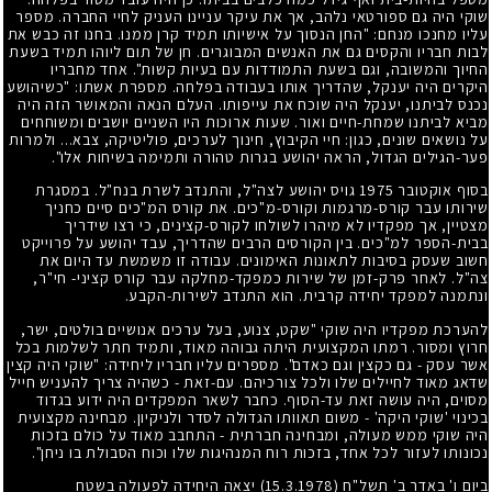
שוקי היה גם ספורטאי נלהב, אך את עיקר עניינו העניק לחיי החברה. מספר
עליו מחנכו מנחם: "החן הנסוך על אישיותו תמיד קרן ממנו. בחנו זה כבש את
לבות חבריו והקסים גם את האנשים המבוגרים. חן של תום ליוהו תמיד בשעת
החיוך והמשובה, וגם בשעת התמודדות עם בעיות קשות". אחד מחבריו
היקרים היה יענקל, שהדריך אותו בעבודה בפלחה. מספרת אשתו: "כשיהושע
נכנס לביתנו, יענקל היה שוכח את עייפותו. העלם הנאה והמאושר הזה היה
מביא לביתנו שמחת-חיים ואור. שעות ארוכות היו השניים יושבים ומשוחחים
על נושאים שונים, כגון: חיי הקיבוץ, חינוך לערכים, פוליטיקה, צבא... ולמרות
פער-הגילים הגדול, הראה יהושע בגרות טהורה ותמימה בשיחות אלו".
בסוף אוקטובר
1975
גויס יהושע לצה"ל, והתנדב לשרת בנח"ל. במסגרת
שירותו עבר קורס-מרגמות וקורס-מ"כים. את קורס המ"כים סיים כחניך
מצטיין, אך מפקדיו לא מיהרו לשולחו לקורס-קצינים, כי רצו שידריך
בבית-הספר למ"כים. בין הקורסים הרבים שהדריך, עבד יהושע על פרוייקט
חשוב שעסק בסיבות לתאונות האימונים. עבודה זו משמשת עד היום את
צה"ל. לאחר פרק-זמן של שירות כמפקד-מחלקה עבר קורס קציני- חי"ר,
ונתמנה למפקד יחידה קרבית. הוא התנדב לשירות-הקבע.
להערכת מפקדיו היה שוקי "שקט, צנוע, בעל ערכים אנושיים בולטים, ישר,
חרוץ ומסור. רמתו המקצועית היתה גבוהה מאוד, ותמיד חתר לשלמות בכל
אשר עסק - גם כקצין וגם כאדם". מספרים עליו חבריו ליחידה: "שוקי היה קצין
שדאג מאוד לחיילים שלו ולכל צורכיהם. עם-זאת - כשהיה צריך להעניש חייל
מסוים, היה עושה זאת עד-הסוף. כחבר לשאר המפקדים היה ידוע בגדוד
בכינוי 'שוקי היקה' - משום תאוותו הגדולה לסדר ולניקיון. מבחינה מקצועית
היה שוקי ממש מעולה, ומבחינה חברתית - התחבב מאוד על כולם בזכות
נכונותו לעזור לכל אחד, בזכות רוח המנהיגות שלו וכוח הסבולת בו ניחן".
ביום ו' באדר ב' תשל"ח
(15.3.1978)
יצאה היחידה לפעולה בשטח