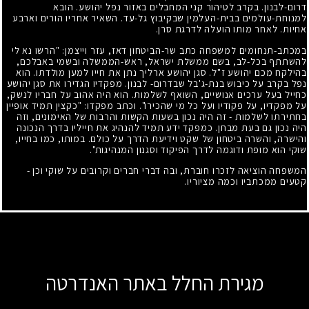
דרום-לבנון. בקרב לטיהור קני המחבלים באזור נפל יהושע. הובא
למנוחת-עולמים בבית-העלמין שבקיבוץ גל-עד. השאיר אחריו הורים וארבע
אחיות. לאחר מותו הועלה לדרגת סרן.
במכתב-תנחומים למשפחה כתב שר-הביטחון דאז, עזר וייצמן: "הרשו נא לי
להשתתף בכל-לב, בשם ממשלת ישראל, ראש-הממשלה ובשמי באבלכם,
בהילקח מכם יהושע ז"ל. סגן יהושע ארליך נתן את חייו למען מולדתו. הוא
נפל בקרב על כיבוש בנת-ג'בל שבדרום- לבנון. מפקדיו הגדירו את סגן יהושע
כחייל בעל ערכים אנושיים, השואף לשלמות. הוא היה אהוב על חבריו לנשק,
על מפקדיו, על פקודיו ועל כל מי שהכירו". וכתב מפקדו: "כקצין תמיד אופיין
בחתירתו לשלמות - זה היה נכון בשעות הקשות והרבות של האימונים, וזה
היה נכון גם בעת מבחן. כמפקד ידע תמיד להנהיג את חייליו בדרך הנכונה
והישרה, והשרה ביטחון של שקט וידיעת הדרך על כולם. במותו, כמו בחייו,
שוקי הוא מופת ודוגמה לדרך הפיקוד וסגנון המנהיגות".
המשפחה הוציאה לזכרו חוברת, ובה דברי חברים וקרובים על שוקי וכן -
קטעים ממכתביו וכמה מציוריו.
מגירת החלל באתר האנדרטה