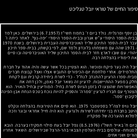
סיפור החיים של טוראי יובל טגליכט
בן יוסף ומרגלית. נולד ביום ז' בתמוז תשי"ז
(6.7.1957)
בירושלים. כאן למד
בבית-הספר היסודי ע"ש אגרון ובבית-הספר היסודי 'יפה-נוף'. לאחר כיתה ו'
עבר לבית-הספר התיכון שליד האוניברסיטה העברית בירושלים. בשנת
1970
-
1971
שהה עם משפחתו בלונדון ולמד שם, לפי בקשתו, בבית-ספר תיכון
יהודי. עם שובו לארץ חזר לבית-הספר התיכון שליד האוניברסיטה ובו סיים
את לימודיו בהצלחה רבה.
יובל היה נער פיקח ומוכשר. הוא הצטיין בכל אשר עשה והיה אהוד על חברת
התלמידים. אחרי מלחמת יום-הכיפורים התגבש אצלו ואצל קבוצת חברים
מבית-ספרו הרעיון להתנדב לנח"ל - כדי לשרת ביחידה קרבית וגם לקחת
חלק במפעל ההתיישבות. לרעיון זה נשאר יובל נאמן, ולכן דחה את
האפשרויות שהוצעו לו בזמן הגיוס לשרת בחיל- המודיעין ובחיל-האויר. הוא
הצטרף עם חבריו לגרעין 'סמרה' והספיק להיות נוכח בטכס הנחת אבן-הפינה
לקיבוץ 'סמר'.
יובל גויס לצה"ל בספטמבר
1975
. הוא סיים את הטירונות בהצלחה ונקלט
היטב בחברת בני יחידתו לשירות ולגרעין. הוא היה חייל אחראי ובוגר וזכה
למלוא ההערכה של מפקדיו.
ביום ח' באייר תשל"ו
(8.5.1976)
נפל יובל בעת מילוי תפקידו בערבה. הובא
למנוחת- עולמים בבית-העלמין הצבאי בהר-הרצל שבירושלים. השאיר אחריו
הורים ושני אחים.