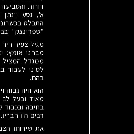
דורות והטביעה 
א', נסע יונתן
התבלט בכשרונות
"שפרינצק" ובבי
מגיל צעיר היה 
מבחני אומץ: י
ממגדל המציל או
לסיני לעבוד ב
בהם.
הוא היה גבוה ו
מאוד ובעל לב ט
בחיבה ובכבוד ל
רבים היו חבריו.
את שירותו הצבא