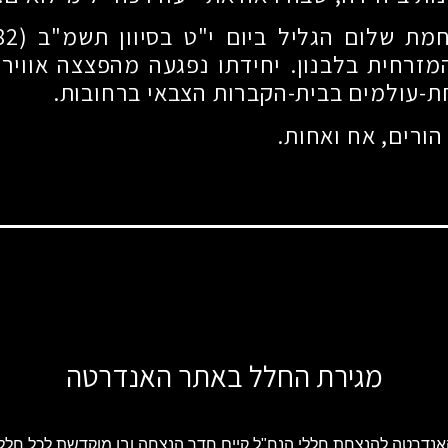
חמת שלום הגליל ביום י"ט בסיוון תשמ"ב
(10.6.1982)
זרחית בלבנון. יחידתו נפגעה מהפצצה אווירי
ת-עולמים בבית-הקברות הצבאי ברחובות.
הורים, אח ואחות.
מגירת החלל באתר האנדרטה
נדרטה להנצחת חללי הנח"ל קיים חדר הנצחה ובו מוקדשת לכל חלל 