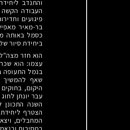
והתנדב ליחידה
העבודה הקשה ב
פיגועים וחדירו
בר-מאיר מאפיקי
כסמל באותה מח
ביחידת סיור של
הוא חזר מצה"ל 
עצמו: הוא שכר 
בנמל התעופה בל
שאף להמשיך ב
היקום, בחוקים 
עבר יונתן לחוג
השנה התכונן ל
הצטרף ליחידתו 
המחבלים, ויצא
במסירות ובנאמנו