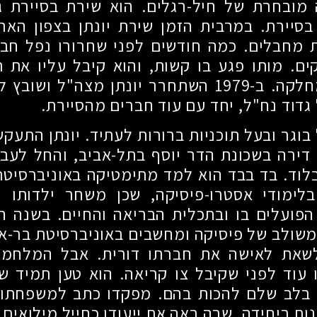
 מובחרת של חיל-רגלים. הוא שירת בסיירת גו
סיירת. במרבית הזמן שירת יונתן בצפון האר
ת מחבלים. כמה חודשים לפני שחרורו נפל חברו
ם. מותו פגע בו קשות, והוא קיבל עליו את ת
לקה. ב-
1979
השתחרר יונתן מצה"ל ושובץ לש
 גדוד נח"ל, יחד עם עוד חברים מהסיירת.
בוגר ובעל תוכניות ברורות לעתיד. יונתן התעק
דירה בשכונת הדר יוסף בתל-אביב, והחל לעבו
וד. בד בבד הוא למד מתימטיקה באוניברסיטת
לימודי אסטרו-פיסיקה, שכן משחר ילדותו 
הפועלים בו ובתכלית הבריאה והחיים. בשנה הש
 משולב של פיסיקה ומחשבים באוניברסיטת בר-אי
שאת לאישה את חברתו דורית. אבל המלחמה 
עוד לפני שקיבל צו קריאה. הוא טען תמיד ש
 בלב שלם להכות בהם. מפקדו כתב למשפחתו, כ
ת ביחידה, שבה ראה את ייעודו כחייל מילואים.