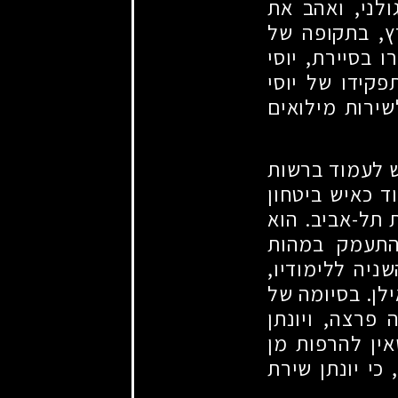
לני, ואהב את
ץ, בתקופה של
 בסיירת, יוסי
פקידו של יוסי
ירות מילואים
ש לעמוד ברשות
ד כאיש ביטחון
 תל-אביב. הוא
התעמק במהות
ניה ללימודיו,
לן. בסיומה של
פרצה, ויונתן
אין להרפות מן
י יונתן שירת