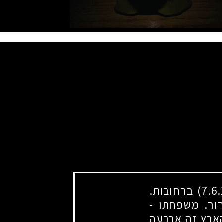
ברחובות.
רור. משפחתו
-
הארץ זה ארבעה