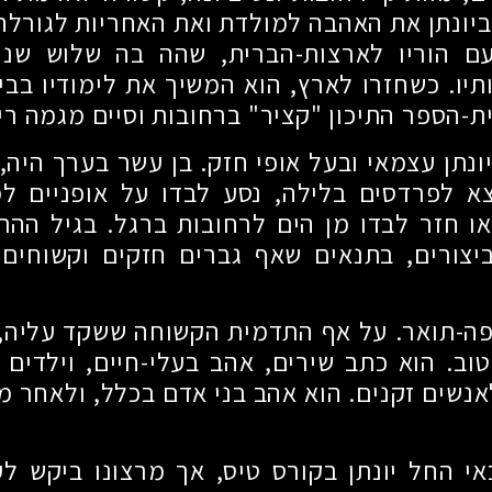
ביונתן את האהבה למולדת ואת האחריות לגורלה
 עם הוריו לארצות-הברית, שהה בה שלוש שני
יו. כשחזרו לארץ, הוא המשיך את לימודיו בבי
ת-הספר התיכון "קציר" ברחובות וסיים מגמה רי
יונתן עצמאי ובעל אופי חזק. בן עשר בערך היה
צא לפרדסים בלילה, נסע לבדו על אופניים ל
 חזר לבדו מן הים לרחובות ברגל. בגיל ההת
ביצורים, בתנאים שאף גברים חזקים וקשוחים
יפה-תואר. על אף התדמית הקשוחה ששקד עליה, ה
וב. הוא כתב שירים, אהב בעלי-חיים, וילדים 
אנשים זקנים. הוא אהב בני אדם בכלל, ולאחר מ
י החל יונתן בקורס טיס, אך מרצונו ביקש ל