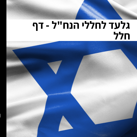
גלעד לחללי הנח"ל - דף
חלל
ת