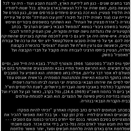
חבר בחוגים שונים - כגון חוג לידיעת הארץ, להגנת הטבע ועוד - היה ער לכל
הנעשה בהם, כשם שהיה ער לכל הנעשה בארץ ובעולם. בכל שנות-לימודיו
היה תלמיד מצטיין. הוא זכה בציונים מיוחדים ובפרסים שונים, כגון הפרס של
עיריית עכו (עוד כשהיה ילד) על חיבורו "חזון עכו העתידה" ופרס של עיריית
נהריה כ"אזרח מצטיין של העתיד". הוא השתתף במשפטים ציבוריים ושימש
קטיגור במשפט ציבורי בנושא "הממשל הצבאי בישובים הערבים". בכתב
הקטיגוריה שלו נתגלתה גישה יסודית ומקורית, שכן העמיק לחדור לנבכי
הבעיה. איש-שיחה היה אך ידע גם כי סייג לחכמה שתיקה בעניינים שהשתיקה
יפה להם. אף על פי שהיה מטבעו אינטלקטואל ידע יוסי את ערכה של עבודת
כפיים, וכשעשה עם גרעין תש"ח של תנועת "הצופים" בהכשרה בקבוצת
חולדה, הצטיין ביחסו הרציני לעבודה והיה מקובל על חברי הקבוצה ועל
"מאמציו" במשק.
יוסף גויס לצה"ל בספטמבר
1966
והצטרף לנח"ל. בצבא היה חייל טוב, וסיים
קורס חובשים. הוא התרשם מאוד מחייו בצבא ומהמבצעים שהשתתף בהם אך
מעולם לא אמר דבר עליהם, אפילו בחוג משפחתו. הוא השפיע על הסובבים
אותו בתוקף הדוגמא האישית וההתנהגות המופתית. בראשית אוגוסט עמד
יוסי לסיים את שירותו הצבאי ובמחצית יוני הגיעה לביתו הודעה רשמית
שהתקבל כתלמיד באוניברסיטה העברית בירושלים, לשנת הלימודים תש"ל.
אך ביום ח' בתמוז תשכ"ט
(24.6.1969)
, נפל בקרב, כאשר הגן על חבריו ועל
מעוזו בהדיפת ניסיון פשיטה של המצרים. הוא הובא למנוחת-עולמים
בבית-הקברות הצבאי בנהריה.
במכתב תנחומים להורים כתב מפקדו האחרון: "זכיתי להיות מפקדו
בשבועיים האחרונים לחייו - פרק זמן קצר - אך בכל זאת מאפשר להכיר את
המצטיינים בטיבם האנושי. בנכם יוסי ייחרט בזכרוני כנמנה עם הטובים - - -
יוסי היה חובש ועוזר לאדם וכזה נפל-כרע, בידי אדם אכזר. פעם חשבתי
שמלחמת אדם באדם תהיה מלחמת חובשים וסעד, יותר מאשר מלחמת