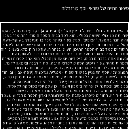
סיפור החיים של טוראי יוסף קורנבלום
בן אשר ונחמה. נולד ביום ה' בניסן תש"ט
(4.4.1949)
בקיבוץ המעפיל, לאמו
שהייתה מניצולי השואה בפולין. הוא למד בבית-הספר היסודי "התומר" בעכו
והיה חבר בתנועת "הצופים". מגיל צעיר ביותר ניכר בו שנתברך בשיקול-דעת
כשל אדם מבוגר וכי ניחן באמות-מידה ובבינה יתירה. אחרי שסיים את לימודיו
היסודיים למד בבית-הספר התיכון העיוני בנהריה. עולמו היה מלא בענייני רוח
ותרבות. היו לו שטחי התעניינות רבים בזכות כשרונו הנדיר לעסוק בעת
ובעונה אחת בדברים רבים, ביסודיות יוצאת מן הכלל. הוא אהב ספרות ושירה
ולמרות שהיה צעיר לימים הספיק לקרוא הרבה, מתוך הבנה וצימאון לדעת.
במיוחד נטה לבו אחרי הספרות העתיקה והיה בקי בה תודות לזיכרונו
הפנומינלי. יוסף התעניין בלימוד שפות - אנגלית וגרמנית (שפת-אביו) ובייחוד
נמשך לשפות עתיקות, כלאטינית ויוונית, שלמד בעצמו. הוא התעניין במדע,
הצטרף ל"נוער שוחר מדע" והיה נערץ על-ידי כל מיודעיו בחוגים אלה,
בכינוסים ובמחנה לנוער זה ב"מכון וייצמן". כן עסק יוסי במוסיקה קלאסית,
ניתח יצירות והשווה ביצועים. הוא גם פרט על פסנתר שעמד לרשותו
בבית-הוריו. ההורים טיפחו באהבה את כשרונותיו וארון-הספרים הגדוש שעמד
בביתם היה בשבילו אוצר של "כלים" לשימוש ובהם ריווה את צימאונו לדעת.
חרוץ היה, מעשי, יסודי ועשה הכל בשלימות, בשקידה ובהתמדה. הוא היה
בעל עקרונות ואידיאלים ברורים
;
איש הגון ובעל חוש צדק. מלבד כשרונותיו
המרובים היה בעל אישיות נלבבת, בזכות מידותיו ונימוסיו הנאים, שסיגל
לעצמו בשיטתיות כמעט-מדעית. הוא היה צנוע ושימש דוגמא לבן המקיים
כראוי מצוות כיבוד הורים. הוא לא נהג בחבריו מנהג שחצנות אף על פי שידע
כי הוא בעל יכולת וידיעות. יוסי מצא זמן לטייל ברגל ובאופניים. מאחר שהיה