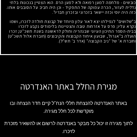
כובשים - מלחמה למען רפואה ולא למען הרס. הוא הצטיין בנכונות בלתי
נדלית לעזור, הכרה עמוקה של התפקיד - וכן היה חביב על הסובבים אותו.
כזה היה יוסי וכזה יישאר בזכרוני ובזכרון חבריו".
ב"שלושים" לנפילתו יצא לאור עלון מיוחד של קבוצת חולדה לזכרו, ושמו
נקרא עליו
;
פרס על אזרחות טובה והצטיינות בלימודים נקבע לזכרו
בבית-הספר התיכון העיוני שבנהריה וחולק לראשונה בשנת תשכ"ט
;
זכרו
הועלה ב"אגרת", שבועון איחוד הקבוצות והקיבוצים (חוברת אלול תשכ"ט)
וחוברת א' של "ניב הקבוצה" (אדר ב' תש"ל).
מגירת החלל באתר האנדרטה
באתר האנדרטה להנצחת חללי הנח"ל קיים חדר הנצחה ובו
מוקדשת לכל חלל מגירה.
לתוך מגירה זו יכול כל מבקר באנדרטה לרשום או להשאיר מזכרת
לזיכרו.