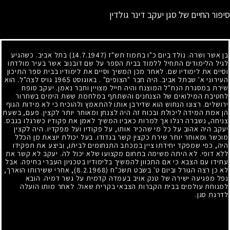
סיפור החיים של סגן יעקב דינר גולדין
בן אשר ושרה. נולד ביום כ"ו בתמוז תש"ז
(14.7.1947)
בתל אביב. כשהגיע
לגיל הלימודים התחיל ללמוד בבית הספר על שם דובנוב אשר בעיר מולדתו
וסיים את לימודיו שם. לאחר מכן המשיך וסיים את לימודיו בבית ספר התיכון
העירוני א' שבתל אביב. היה חבר "הצופים" . באוגוסט
1965
גויס לצה"ל. הוא
שירת במסגרת הנח"ל המוצנח והיה חייל מצויין וחבר נאמן. יעקב סופח
לחטיבת המילואים של הצנחנים והשתתף במלחמת ששת הימים בשחרור
ירושלים. רצונו הנחוש הוא שדירבן אותו להתאמץ ולהוכיח כי לא מידות הגוף
הן אמת המידה ליכולת ובכוח זה היה לצנחן ומאוחר יותר לקצין. פעם, בשעת
צניחה, נשברה רגלו אך למרות כאביו המשיך לאמן את פקודיו כשרגלו בגבס.
יעקב היה אהוב על כל מי שהכיר אותו, על פקודיו ועל מפקדיו. היה לקצין
מוכשר ומאוחר יותר שירת כקצין קשר בגדודו. בעל יכולת יוצאת מן הכלל
היה, כפי שמפקד יחידתו ציין במכתב התנחומים לביתו, וביצע את תפקידו
ללא דופי. לא היתה משימה בתחום מקצועו שלא יכול לה. יעקב לא קשר את
עתידו עם הצבא כי אם התכוון להמשיך בלימודיו בטכניון העברי בחיפה. אבל
לא כן רצה הגורל וביום ט' בשבט תשכ"ח
(8.2.1968)
, אחרי ששירותו הוארך,
נפל מפגיעה ישירה של טנק אויב בעמדה קדמית על גשר דמיה. הובא
למנוחת עולמים בבית הקברות הצבאי בקרית שאול. לאחר מותו הועלה
לדרגת סגן.