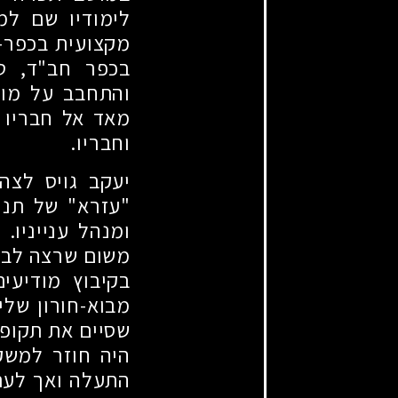
לימודיו שם למ
מקצועית בכפר-ח
בכפר חב"ד, טי
והתחבב על מורי
מאד אל חבריו 
וחבריו.
יעקב גויס לצה
"עזרא" של תנוע
ומנהל ענייניו.
משום שרצה לבנו
בקיבוץ מודיעי
מבוא-חורון שלי
שסיים את תקופת
היה חוזר למשק.
התעלה ואך לעתי