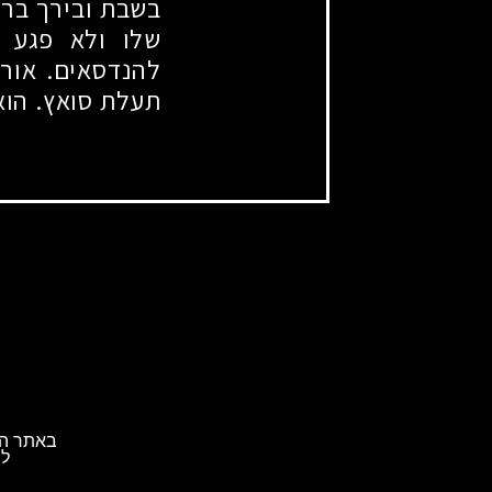
בשבת ובירך ברכ
שלו ולא פגע ב
להנדסאים. אור 
תעלת סואץ. הוא
באתר הא
לת