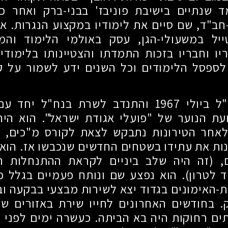
ד שנתיים בישיבת פוניבז' בבני-ברק ואחר כ
ב"ד, שם סיים את לימודיו במקצוע הנגרות. א
יל במשעולי-הגן, עסק באולמי הלימוד וה
ו וחבריו בזכות התמדתו והצטיינותו בלימוד
לספסל הלימודים וכל השנים ידע לשמור על קש
"ל ביולי
1967
והתנדב לשרת בנח"ל יחד עם 
ת הנוער של "פועלי אגודת ישראל". הוא היה
 לאחר הטירונות נתבקש לצאת לקורס מ"כים, 
ת את עתידו בשטחים החדשים שנכבשו אז. הוא
ם, (זה היה שלב ביניים לקראת ההתנחלות ה
ד לטרון). הוא נפצע שם ונותח פעמיים בגלל פ
-האימונים בגדוד יצא לשירות מבצעי בבקעה ו
 בחודשים האחרונים לחייו שירת באזורים שונ
ם רחוקות היה בא הביתה. כעשרה ימים לפני 