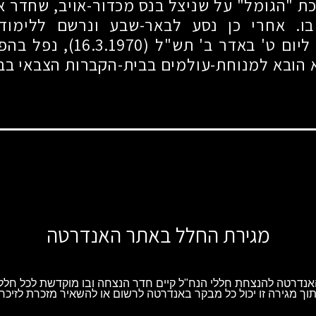
ת "הגומל" על שניצל בנס מכדור-אויב, שחדר 
ו. אחרי כן נסע לבאר-שבע ונרשם ללימוד
ליום ט' באדר ב' תש"ל
(16.3.1970)
, נפל בהפג
 הובא למנוחת-עולמים בבית-הקברות הצבאי בב
מגירת החלל באתר האנדרטה
נדרטה להנצחת חללי הנח"ל קיים חדר הנצחה ובו מוקדשת לכל חלל 
וך מגירה זו יכול כל מבקר באנדרטה לרשום או להשאיר מזכרת לזיכרו