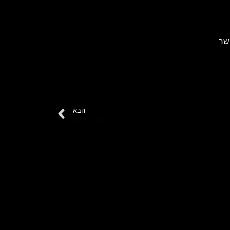
שר
הבא
סלומון מרקס