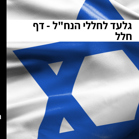
גלעד לחללי הנח"ל - דף
חלל
ת