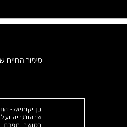
סיפור החיים ש
בן יקותיאל-יהו
שבהונגריה ועל
במושב תפרח בנ