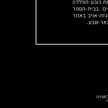
את כובע-הפלדה
ים בבית-הספר
זת-אויב באזור
אר-שבע.
מגירה.
.