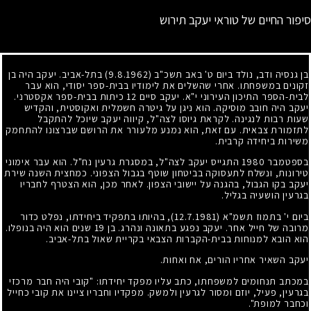
סיפור החיים של טוראי יעקב תירוש
בן גנסיה ודב, נולד ביום ט' באב תשכ"ב
(9.8.1962)
בתל-אביב. יעקב היה בן
זקונים במשפחתו. אחרי שהשלים את לימודיו בבית-ספר יסודי, הוא עבר
לבית-הספר התיכון העירוני י"א. יעקב סיים
12
כיתות בבית-ספר אקסטרני.
יעקב היה חובב מוסיקה. הוא ניגן על גיטרה חשמלית ואקוסטית, והקדיש
שעות רבות לנגינה. לקראת גיוסו לצה"ל, קיווה יעקב שיוכל להתקבל
לתזמורת צבאית. עם זאת, הוא נמנע מלעורר את הרושם שברצונו להתחמק
משירות ביחידה קרבית.
בספטמבר
1980
התגייס יעקב לצה"ל, במסגרת גרעין נח"ל. הוא עבר אימוני
טירונות, ונשלח לתעסוקה בביטחון שוטף בגבול הצפוני. כמחצית השנה שירת
יעקב בקו הגבול, בהגנה על יישובי הצפון. לאחר מכן, הוא הצטרף לחבריו
בגרעין הושעיה בגליל.
ביום י' בתמוז תשמ"א
(12.7.1981)
, בהיותו בתפקיד ביחידתו, נפלט כדור
מרובה של חייל אחר. יעקב נפגע בתאונה ונהרג. בן
19
שנים הוא היה בנופלו.
הוא הובא למנוחות בבית-הקברות הצבאי בקריית שאול בתל-אביב.
יעקב השאיר אחריו הורים, אח ואחות.
במכתב תנחומים למשפחתו, כתב עליו מפקד יחידתו: "קובי היה חבר מרכזי
בגרעין, פעיל, יוזם ומסור לגרעין ולמשק. מפקדיו וחבריו ציינו את קובי כחייל
וכחבר למופת".