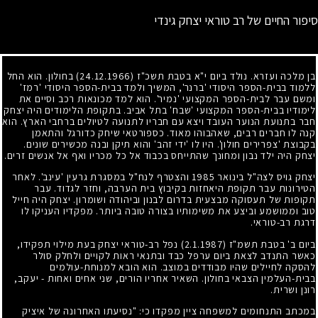
סיפור החיים של רב טוראי יצחק גינדי
בן מלכה ועזרא. נולד ביום י"א בטבת תשכ"ז
(24.12.1966)
בחולון. הוא החל
ללמוד בבית-הספר היסודי 'ברנר', המשיך ולמד בבית-הספר היסודי 'רמז'
ומשם עבר לבית-הספר המקצועי 'נמיר'. הוא למד מכונאות רכב וסיים את
לימודיו בבית-הספר המקצועי 'שבח' בתל אביב. בתקופת הלימודים היה יצחק
חבר בתנועת הנוער העובד ויצא עם חבריו לתנועה לטיולים ברחבי הארץ. הוא
קנה לו חברים רבים, שאהבוהו מאוד. כספורטאי שיחק כדורגל והתאמן
בקבוצת 'צפרירים חולון'. היו לו 'ידי זהב' והוא תיקן ובנה מכשירים שונים.
יצחק היה ילד נבון ומחונך שהתייחס בכבוד אל כל מכריו ואף אל אנשים זרים.
יצחק גויס לצה"ל בינואר
1985
והצטרף לנח"ל במסגרת גרעין 'עינב'. לאחר
הטירונות עבר תקופת היאחזות בקיבוץ בית הערבה, וחזר לגדוד. עבר
תקופות של תעסוקה מבצעית בדרום לבנון וביהודה ושומרון. יצחק היה חייל
טוב וממושמע וביצע את משימותיו בצורה טובה ביותר. מפקדיו העניקו לו
דרגת רב-טוראי.
ביום ב' בטבת תשמ"ז
(2.1.1987)
נפל רב-טוראי יצחק בעת מילוי תפקידו,
כאשר התנדב לצאת ביום ערפל כבד ובתנאי ראות לקויים ולחלק סולר
להסקה לחיילים שהיו מבודדים במוצב. הוא הובא למנוחת-עולמים
בבית-העלמין הצבאי בחולון. השאיר אחריו הורים, שני אחים ואחות - יעקב,
רונן ושרית.
במכתב התנחומים למשפחה ציין מפקדו כי: "נסיעתו האחרונה של איציק