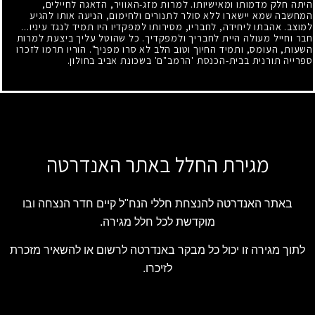
היתה חלק מדמותו ומאישיותו. למרות מזג-האוויר, הדאגה לחיילים,
המחשבה שמא יישארו ללא סולר לתנורים ולחימום, הניעה אותו להגיע
למוצב. אהבתו ליחידה, לחבריו, מסירותו למפקדיו היו תמיד לנגד עיניו...
חבר וחייל מעולה היית לחבריך ולמפקדיך. כל שהוטל עליך ביצעת למרות
השעות, העומס, ותמיד החיוך וטוב הלב לא סרו מפניך". הוריו תרמו לזכרו
ספרייה תורנית בבית-הכנסת 'הרמב"ם' בשכונת אביב בחולון.
מגירת החלל באתר האנדרטה
באתר האנדרטה להנצחת חללי הנח"ל קיים חדר הנצחה ובו
מוקדשת לכל חלל מגירה.
לתוך מגירה זו יכול כל מבקר באנדרטה לרשום או להשאיר מזכרת
לזיכרו.