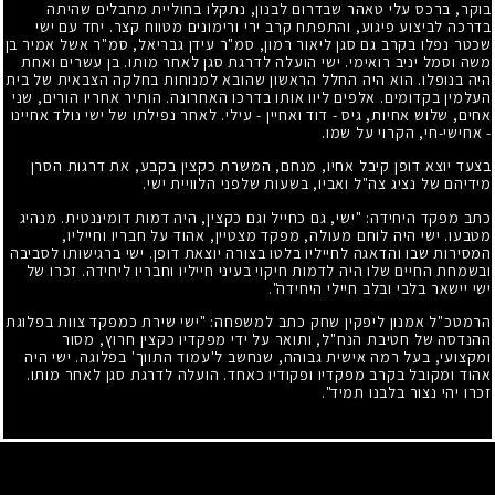
בוקר, ברכס עלי טאהר שבדרום לבנון, נתקלו בחוליית מחבלים שהיתה
בדרכה לביצוע פיגוע, והתפתח קרב ירי ורימונים מטווח קצר. יחד עם ישי
שכטר נפלו בקרב גם סגן ליאור רמון, סמ"ר עידן גבריאל, סמ"ר אשל אמיר בן
משה וסמל יניב רואימי. ישי הועלה לדרגת סגן לאחר מותו. בן עשרים ואחת
היה בנופלו. הוא היה החלל הראשון שהובא למנוחות בחלקה הצבאית של בית
העלמין בקדומים. אלפים ליוו אותו בדרכו האחרונה. הותיר אחריו הורים, שני
אחים, שלוש אחיות, גיס - דוד ואחיין - עילי. לאחר נפילתו של ישי נולד אחיינו
- אחישי-חי, הקרוי על שמו.
בצעד יוצא דופן קיבל אחיו, מנחם, המשרת כקצין בקבע, את דרגות הסרן
מידיהם של נציג צה"ל ואביו, בשעות שלפני הלוויית ישי.
כתב מפקד היחידה: "ישי, גם כחייל וגם כקצין, היה דמות דומיננטית. מנהיג
מטבעו. ישי היה לוחם מעולה, מפקד מצטיין, אהוד על חבריו וחייליו,
המסירות שבו והדאגה לחייליו בלטו בצורה יוצאת דופן. ישי ברגישותו לסביבה
ובשמחת החיים שלו היה לדמות חיקוי בעיני חייליו וחבריו ליחידה. זכרו של
ישי יישאר בלבי ובלב חיילי היחידה".
הרמטכ"ל אמנון ליפקין שחק כתב למשפחה: "ישי שירת כמפקד צוות בפלוגת
ההנדסה של חטיבת הנח"ל, ותואר על ידי מפקדיו כקצין חרוץ, מסור
ומקצועי, בעל רמה אישית גבוהה, שנחשב ל'עמוד התווך' בפלוגה. ישי היה
אהוד ומקובל בקרב מפקדיו ופקודיו כאחד. הועלה לדרגת סגן לאחר מותו.
זכרו יהי נצור בלבנו תמיד".