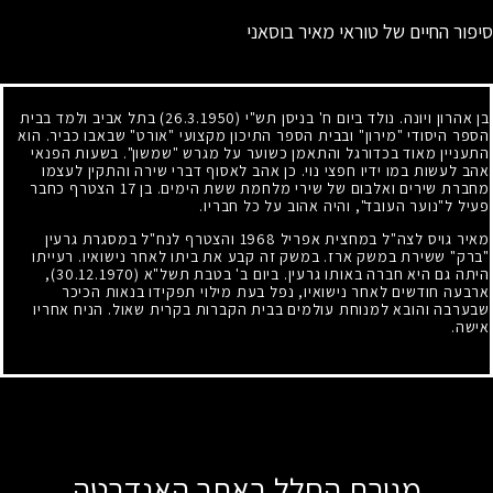
סיפור החיים של טוראי מאיר בוסאני
בן אהרון ויונה. נולד ביום ח' בניסן תש"י
(26.3.1950)
בתל אביב ולמד בבית
הספר היסודי "מירון" ובבית הספר התיכון מקצועי "אורט" שבאבו כביר. הוא
התעניין מאוד בכדורגל והתאמן כשוער על מגרש "שמשון". בשעות הפנאי
אהב לעשות במו ידיו חפצי נוי. כן אהב לאסוף דברי שירה והתקין לעצמו
מחברת שירים ואלבום של שירי מלחמת ששת הימים. בן
17
הצטרף כחבר
פעיל ל"נוער העובד", והיה אהוב על כל חבריו.
מאיר גויס לצה"ל במחצית אפריל
1968
והצטרף לנח"ל במסגרת גרעין
"ברק" ששירת במשק ארז. במשק זה קבע את ביתו לאחר נישואיו. רעייתו
היתה גם היא חברה באותו גרעין. ביום ב' בטבת תשל"א
(30.12.1970)
,
ארבעה חודשים לאחר נישואיו, נפל בעת מילוי תפקידו בנאות הכיכר
שבערבה והובא למנוחת עולמים בבית הקברות בקרית שאול. הניח אחריו
אישה.
מגירת החלל באתר האנדרטה