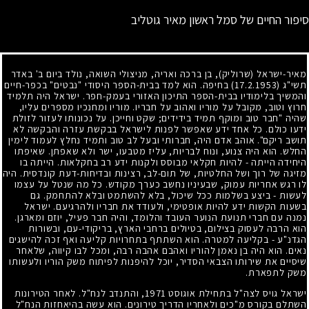
סיפור החיים של סמל ראשון מאיר גוטליב
מאיר-ישראל (שרוליק), בן ברכה ואריה, מניצולי השואה, נולד ביום ב' באדר
תשי"ג
(17.2.1953)
בחיפה. הוא למד בבית-הספר היסודי "נבטים" בכפר-חיים
והמשיך בלימודיו בבית-הספר התיכון האזורי בעמק-חפר. ישראל היה תלמיד
חרוץ וטוב, מקובל על מוריו ואהוב על חבריו. מוריו ומחנכיו מספרים עליו,
שהיה "חבר טוב ומוקף תמיד בידידים
;
שקט וחייכן. על נכונותו לעזור לזולת
ידעו כולם. כל אחד ידע שאפשר לפנות לישראל בבקשת עזרה והבקשה לא
תושב ריקם". אוהב אדם היה, חברותי ובעל לב טוב ותמיד נחלץ לעמוד לימין
החלש. הוא היה צנוע, ונוח לבריות, עליז מטבעו, ישר ולא שאפתן. שאיפתו
היחידה הייתה
-
להיות חקלאי מבוסס ולקנות ידע רב בחקלאות. הייתה בו
מזיגה של רוך ושל החלטיות, של תום-לב, רצינות ובדיחות-דעת קונדסית. היה
לו רגש אחריות עמוק, שבעיניו נחשב כערך מקודש. כל מה שנטל על עצמו
לעשות
-
ביצע בשלמות ככל שיכול, בלא להשתמט ובלא להתחמק. גם
בשעות הקשות ידע להיות אופטימי, ולעודד את חבריו ולהרגיעם. ישראל
נמנה עם חברי תנועת הנוער העובד והלומד, והיה חבר פעיל, יוזם ומארגן.
הוא הרבה לעסוק בצילום, בטיולים ברחבי הארץ, בריקודי-עם, ובשורות
הגדנ"ע
-
בקליעה למטרה. הוא השתתף בתחרויות קליעה ואף זכה להישגים
נאים. הוא היה בן נאמן להוריו ואהבם אהבה רבה, ומכל לבו קיווה, שלאחר
שיסיים את שירותו הצבאי הסדיר, יוכל להיפנות לפיתוח משק הוריו ולעשותו
משק לתפארת.
ישראל גויס לצה"ל בתחילת אוגוסט
1971
, והתנדב לנח"ל. לאחר הטירונות
השתלם בקורס מ"כים ולאחריו הדריך טירונים. הוא עשה בהיאחזות הנח"ל