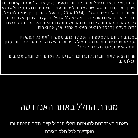
בגיתית ושירת שם כסמל מבצעים. חברו מעיד עליו, שהיה "מפקד קשוח בעת
הצורך, אך גם חבר שאפשר לשבת ולשוחח עמו. הוא היה רגוע תמיד ולא פגע
באדם". ביום א' באייר תשל"ד
(23.4.1974)
, במעלה הדרך בין גיתית לפצאל,
בדרך להכנת האנדרטה לזכר חללי צה"ל שנפלו בבקעת הירדן, עלה רכבו
על מוקש. חמישה חיילים נהרגו וישראל בתוכם. הוא הובא למנוחת-עולמים
בבית-העלמין בכפר מונאש. השאיר אחריו אב, אם ואחות.
במכתב תנחומים למשפחה השכולה כתב מפקדו: "את כל תפקידיו
המבצעיים בסיירת ובהיאחזות מילא ישראל בהצלחה בלתי-רגילה, תוך מתן
דוגמה אישית, יזמה ועזרה לזולת".
הוריו הוציאו לאור חוברת לזכרו ובה דברים על דמותו, זיכרונות, מכתבים
ותצלומים.
מגירת החלל באתר האנדרטה
באתר האנדרטה להנצחת חללי הנח"ל קיים חדר הנצחה ובו
מוקדשת לכל חלל מגירה.