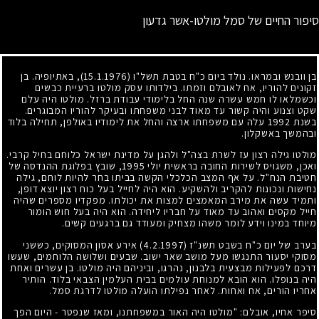
סיפור החיים של סמל מולטו-אשר גדעון
בן וובנש ובמראו. נולד ביום כ"ח בטבת תשל"ו
(15.1.1976)
, באתיופיה. בן
זקונים להוריו, אח לאובלם וזמתו. בילדותו עסק מולטו ברעיית כבשים
וכשמלאו לו חמש עשרה שנה החל בלימודי עבודת ברזל. מולטו היה עלם
שקט וצנוע והיה קשור עד מאוד לבני משפחתו ובעיקר להוריו המבוגרים.
בשנת
1992
עלה עם משפחתו ארצה והחל את לימודיו באולפן, תחילה בלוד
ובהמשך באשקלון.
מולטו גילה רצון עז לשרת בצה"ל ולהגן על מדינת ישראל כלוחם בחיל קרבי.
ואכן, משגויס לשירות החובה בראשית יולי
1995
, שובץ בפלוגת ההנדסה של
חטיבת הנח"ל. על אף המצב הכלכלי הקשה בביתו בחר להיות לוחם, גילה
נחישות ונכונות להקריב ולהשקיע. הוא היה לחייל בעל כוח רצון יוצא דופן,
ותמיד עשה את מירב המאמצים למצות את יכולתו. מפקדיו מספרים שהיה
חייל מקסים ואהוב עד מאוד על חבריו ליחידה. הוא היה בעל חוש הומור
מיוחד במינו וידע לומר משהו מצחיק ומעודד גם ברגעים קשים.
בערב של יום כ"ח בשבט תשנ"ז
(4.2.1997)
אירע אסון המסוקים, כששני
מסוקי יסעור התנגשו מעל מושב שאר ישוב. שבעים ושלושה הלוחמים, שעשו
דרכם לפעילות מבצעית בלבנון, נהרגו, וביניהם היה מולטו. בן עשרים ואחת
היה בנופלו. הוא הובא למנוחת עולמים בבית העלמין הצבאי בלוד. הותיר
אחריו הורים, אח ואחות. לאחר נפילתו הועלה מולטו לדרגת סמל.
סיפר אחיו, אובלם: "מולטו היה האור במשפחתנו, ומאז שנפטר - היום הפך