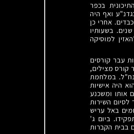
תיכונית בכפר
דנ"ע ואף היה
בדים. אחרי כן
נים. בשעותיו
אזין למוסיקה
ות עבר קורסים
 קורס מצילים,
נח"ל. במלחמת
א היה אישיות
ם אותו ומשכנע
 לסיום השירות
מים באל עריש
קידו. ביום ג'
ם בבית הקברות