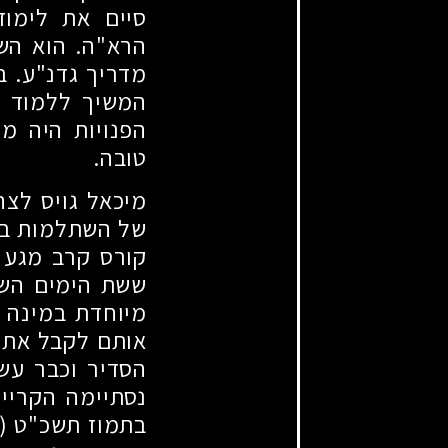
סיים את לימוד
הרא"ה. הוא הש
מדריך גדנ"ע. ב
המשיך ללמוד ב
הפנויות היה מ
טובה.
מיכאל גויס לצ
של השתלמות ב"מ
קורס קרב מגע 
ששת הימים השת
מיוחדת במינה -
אותם לקבל את ד
הסדיר וכבר עש
נסתיימה הקרייר
בתמוז תשכ"ט
19.6.1969)