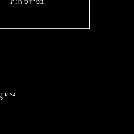
בפרדס חנה.
באתר הא
לת