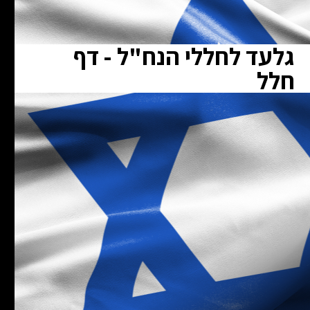
גלעד לחללי הנח"ל - דף
חלל
ת