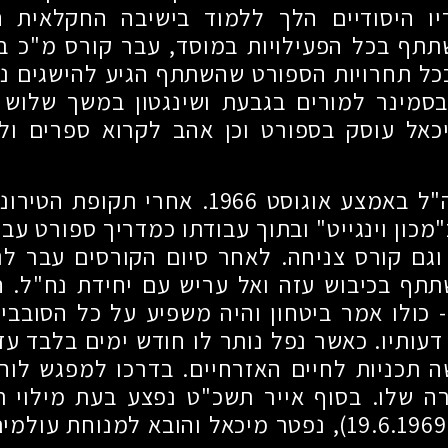
יו היסודיים הלך ללמוד בישיבה החקלאית ה
תתף בכל הפעילויות במוסד, עבר קורס מ"כ בג
כל תחרויות הספורט שהשתתף הגיע להישגים נכ
סמינר למורים בגבעת ושינגטון במשך שלוש ש
יכאל עוסק בספורט וכן אהב לקרוא ספרים ולה
ה"ל באמצע אוגוסט
1966
. אחרי תקופת הטירונ
כון וינגייט" ובתוך עבודתו כמדריך ספורט עבר
וגם קורס צניחה. לאחר סיום הקורסים עבר ל
תף בכיבוש עזה ואל עריש עם יחידת נח"ל. הו
 כולו אמר ביטחון והיה משפיע על כל הסובבי
עותיו. כאשר נפל נותר לו חודש ימים בלבד עד
ה תכניות לחיים האזרחיים. בדרכו למפגש לוח
ה שלו. בסוף אייר תשכ"ט נפצע בעת מילוי תפ
(
, נפטר מיכאל והובא למנוחת עולמי