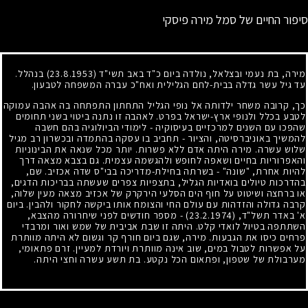
סיפור החיים של סמל מירה פיסקי
מירה, בת נעמי ובצלאל, נולדה ביום כ"ד באב תשי"ד
(23.8.1953)
בנהלל.
עד גיל עשר גדלה בבית-לחם הגלילית ואח"כ עברה המשפחה לטבעון.
כך, קרובה משחר ילדותה אל נופי הגליל התחתון התפתחה בה אהבה עמוקה
לטבע בכלל ולנופי ארץ-ישראל בפרט. לאהבה זו נתנה ביטוי בשני תחומים
שהפכו עם השנים למרכזיים בעיסוקיה
-
לימודי הביולוגיה בהם חשבה
להמשיך באוניברסיטה, והציור
-
תחביב בו עסקה בהתמדה ובכשרון רב מגיל
שלוש עשרה. מירה היתה אדם ללא פשרות. יותר מכל שנאה את הבינוניות
והאפרוריות בחיים ושאפה לחופש ולהגשמה עצמית. גם בצבא מצאה דרך
להיות אחרת, "שונה"
-
בשרתה בחילת-מדריכה בבי"ס שדה אכזיב. שם,
בהדרכות טיולים בואדיות הגליל, בתצפיות צפרים שעשתה בבריכות הדגים,
או ברחצה ושיטוט על חוף הים הסלעי הירקרק של אכזיב מצאה מעין שלוה,
קרבה גדולה והזדהות עם עולם החי והצומח אותו ביקשה לחקור ולהבין. ביום
א' באדר תשל"ד,
(23.2.1974)
-
מספר חודשים לפני שיחרורה מהצבא,
השתתפה בטיול לואדי קלט. היתה זו שבת אביבית של שמש ואור ומרבדי
פרחים כיסו את הגבעות. מירה, שגם ביום חורף קר וגשום לא היתה מוותרת
על אפשרות לטבול במים, שוב אינה מוותרת ויורדת למעיין. זרם פתאומי,
מערבולת של שטפון, ופתאום הכל נקטע. בת תשע עשרה וחצי היתה.