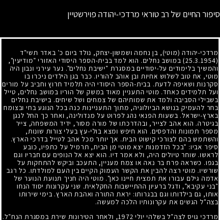
סיפור החיים של רב טוראי מרדכי-יהודה פוירשטיין
מרדכי-יהודה (מוטי), בן נחמה ושמשון-יצחק, נולד ביום כ' באדר תשי"ד
(25.3.1954)
במושב נחלים. הוא למד בבית-הספר היסודי האזורי "מודיעין",
והמשיך בלימודים על-יסודיים במסגרת "ישיבת נחלים". נער עירני ונבון היה
מוטי, אח טוב לשלוש אחיות ובן אוהב להוריו. כבר בגן הילדים ניכרו בו
סקרנות ושאיפה לדעת. בבית-הספר היסודי היה תלמיד חרוץ וחביב על מורים
ועל תלמידים כאחד. מוטי התעניין מאוד במשק של הוריו במושב נחלים, טייל
בשבילי הסביבה ולמד את שמותיהם של צמחים ושל שיחים. בישיבת נחלים
בחר להעמיק בנושא הביולוגיה, מתוך התעניינות כנה בכל הנוגע בחי ובצומח
בארץ-ישראל. בשעות הפנאי נהג לפרוט על מנדולינה, ואחר כך החל לנגן
בגיטרה. הוא אהב לצייר, ובהדרכתו של מורה מסור, ידיד המשפחה, צייר
מספר תמונות והדפסים. הוא חיפש ומצא בולי-עץ בעלי צורות שונות,
והשתמש בהם לצורכי קישוט הבית. אך יותר מכל אהב לטייל בדרכי הארץ.
סיפר אביו: "בכל הזדמנות יצא מוטי מן הבית, תרמיל על כתפיו, כובע
לראשו. שוחר טיולים היה, ולא אמר דיו. הוא יצא אל הנופים עם חבריו וגם
בגפו. כשראה פרח בר נאה או צמח מעניין, התעכב וביקש להתחקות על
שורשיו. מוטי רצה להבין את הקשר העמוק הקיים בין העם למולדתו. כל רגב
אדמה גילם עבורו את תמצית חיינו כאן". מוטי היה חניך תנועת הנוער של
"בני עקיבא", ודגל ברעיון ההתיישבות החקלאית. שני עקרונות יסוד הנחו
אותו, גם בילדותו וגם בבגרותו: יראת התורה ואהבת הארץ. בימי שירותו
בצה"ל הגשים את עקרונותיו הלכה למעשה.
מרדכי גויס לצה"ל בשלהי יולי
1972
, ולאחר הטירונות שירת במסגרת הנח"ל.