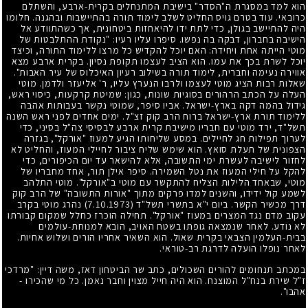
הוא למד במסגרת ה"הסדר" בישיבת המתנחלים בקרית-ארבע, והשתלם
כרובאי. עוד בטרם גויס החליט לשלב לימוד תורה בהתיישבות ובהגנה. חלומו
היה להתיישב בגולן, כדי לתת ידו להיאחזות ביטחונית, אך כשהתוודע אל
הישיבה בחברון, דבקה בה נפשו. סיפרו עליו רעיו: "נקודת ההתלבטות של
מוטי הייתה אחת ויחידה: האם יוכל להקדיש כל מרצו ללימוד התורה, וכיצד
יוכל לשרת בכך את עמו. הוא הציב לעצמו תקופת נסיון. בקרית ארבע מצא
אווירה נעימה וחברית, לימוד תורה בשילוב רעיון האיכלוס של עיר האבות".
שאלות רבות הציג מוטי לעצמו ולרבו הנערץ עליו, ר' אליעזר ולדמן. מוטי
העלה על הכתב הרהורים בסוגיות שונות, כגון: שמיטת קרקעות, כיסוי ראש,
גידול בהמה דקה בארץ-ישראל. אביו סיפר, שמוטי נקשר בעבותות אהבה
ללימוד תורת ארץ-ישראל ברוח הרב קוק זצ"ל. ימים אחדים לפני ראש השנה
תשל"ד, ירד מוטי עם חבריו מישיבת קרית ארבע לבסיסי צה"ל בסיני, כדי
לערוך תפילות חג לחיילים. במסע שליחותו הגיע למעוז "אורקל", בגזרה
הצפונית של תעלת סואץ. הוא שימש שליח ציבור לחיילי המעוז, והחליט לא
לחזור לישיבה לעשרת ימי התשובה, אלא להישאר עד יום הכיפורים, כדי
להקל על חילי המעוז את נטל השמירה. סיפר אילן תור, אחד מחבריו של
מוטי, שבאחד הלילות הצליח להתקשר עם מוטי ב"אורקל". מוטי התלהב
לשמע קול ידידו, והשנים למדו פרקים מתוך "אורות התשובה" של הרב קוק
דרך מכשיר הקשר. ביום י"א בתשרי תשל"ד
(7.10.1973)
נהרג מוטי בקרב
עקוב מדם נגד המצרים במעוז "אורקל". תחילה הוכרז כחלל שמקום קבורתו
לא נודע. לאחר שנמצאה גופתו בשטח האויב, הובא למנוחת-עולמים
בבית-העלמין הצבאי בקרית שאול. הוא השאיר אחריו הורים ושלוש אחיות.
לאחר נופלו הועלה לדרגת רב-טוראי.
במכתב תנחומים להורים השכולים, כתב שר הביטחון דאז, משה דיין: "מרדכי
ז"ל שירת בנח"ל המוצנח. הוא היה חייל מצוין וחבר נאמן. כל מי שהכירו
-
אהבו".