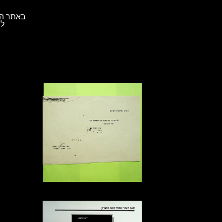
באתר הא
לת