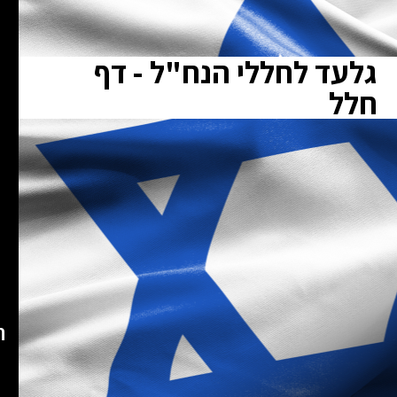
גלעד לחללי הנח"ל - דף
חלל
ת