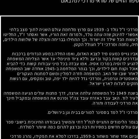
סיפור החיים של טוראי מרדכי למלבאום
מרדכי ז"ל נולד ב- 1939 עם פרוץ מלחמת עולם השניה לתוך מצב בלתי
אפשרי לתינוק שזה עתה נולד, ולמרות זאת הוריו, אשר ואסתר ז"ל, החליטו
לעשות הכל שילד זה ישרוד. וכך התחילו בבריחה והצלה של שלושת הילדים,
חיה, נחמה ומרדכי ז"ל העולל הקטן.
אביו גוייס כמעט מיד לצבא האדום, ואמו החלה במסע הנדודים ברכבות
ובדרכים קשות בקור וברעב וללא ציוד מינימלי עד אשר הצליחה המשפחה
להגיע לרוסיה במרכז אסיה. אמו עבדה בכל מיני עבודות קשות כדי להביא
אוכל וקצת חום לילדים, וכך בגמר המלחמה ב-1945 אוחדה שוב המשפחה
לאחר שובו של האב. המשפחה חזרה לפולין ומשם למחנות העקורים
מאוסטריה וגרמניה, ומרדכי גדל להיות ילד יפה, טוב ומקסים, עם רגשות
חזקים לעלות לארץ ישראל.
בשנת 1949 כל המשפחה עלתה ארצה, דרך מחנות עולים הגיעה המשפחה
לעיר לוד. האב עבד כאזרח עובד צה"ל ופרנס את המשפחה ובמקביל חינך
את מרדכי לעבודה ותורה.
מרדכי ז"ל למד בסמינר למורים בבית וגן בירושלים.
בגמר הלימודים התגייס לנח"ל דתי והמשיך בעבודתו החינוכית בישובי ספר
עם עולים חדשים במסירות רבה וברצון לתרום כמה שיותר למולדת.
וביום אחד שחור משחור ב-1959, בדרכו למלא את תפקידו, נהרג מרדכי