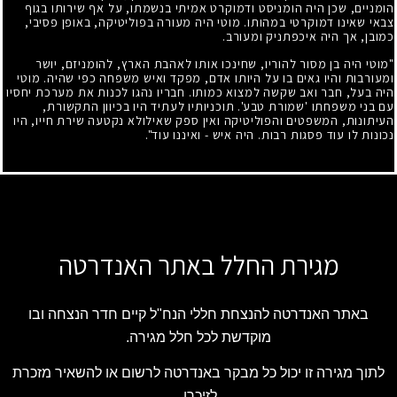
הומניים, שכן היה הומניסט ודמוקרט אמיתי בנשמתו, על אף שירותו בגוף
צבאי שאינו דמוקרטי במהותו. מוטי היה מעורה בפוליטיקה, באופן פסיבי,
כמובן, אך היה איכפתניק ומעורב.
"מוטי היה בן מסור להוריו, שחינכו אותו לאהבת הארץ, להומניזם, יושר
ומעורבות והיו גאים בו על היותו אדם, מפקד ואיש משפחה כפי שהיה. מוטי
היה בעל, חבר ואב שקשה למצוא כמותו. חבריו נהגו לכנות את מערכת יחסיו
עם בני משפחתו 'שמורת טבע'. תוכניותיו לעתיד היו בכיוון התקשורת,
העיתונות, המשפטים והפוליטיקה ואין ספק שאילולא נקטעה שירת חייו, היו
נכונות לו עוד פסגות רבות. היה איש - ואיננו עוד".
מגירת החלל באתר האנדרטה
באתר האנדרטה להנצחת חללי הנח"ל קיים חדר הנצחה ובו
מוקדשת לכל חלל מגירה.
לתוך מגירה זו יכול כל מבקר באנדרטה לרשום או להשאיר מזכרת
לזיכרו.