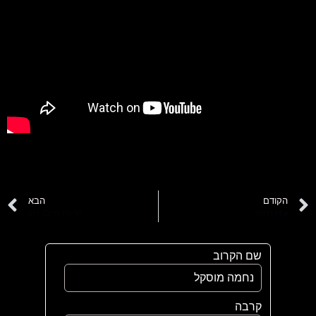
הקודם
הבא
עידן מינקר
דני (דן-חיים) כהן