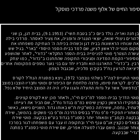
סיפור החיים של אלוף משנה מרדכי מוסקל
בן חנה ואריה. נולד ביום כ"ב בטבת תשי"ג
(9.1.1953)
, בבית דגן, בן שני
להורים ניצולי שואה, יוצאי הונגריה ורומניה, אח צעיר לאסתר. מרדכי בילה
את שנותיו הראשונות בבית דגן וכשהיה בכיתה ה' העתיקה משפחתו את
מקום מגוריה לראשון לציון, שם למד בבית-הספר היסודי "בארי". בגיל שש
עשרה הצטרף מוטי לפנימייה בבית-הספר החקלאי "כדורי", לאחר שהושפע
מסיפורי הקמת המדינה ומגיבורי התקופה שהתחנכו ב"כדורי", כמו יצחק
רבין. ב"כדורי" התארגנו הוא וחבריו יחד עם בני נוער נוספים ממקומות אחרים
ליציאה לגרעין נח"ל בקיבוץ מלכיה, שבגבול הצפון.
מוטי התגייס לצה"ל בשלהי נובמבר
1972
, ויצא במסגרת הנח"ל לקורס
מ"כים. לקראת סיומו, פרצה מלחמת יום הכיפורים ומוטי וחבריו הוצבו במוצב
"בודפשט" אשר על גדות התעלה והגנו עליו. היה זה המוצב היחיד שלא נפל.
מוטי הדריך בבית-הספר למ"כים חי"ר, ולאחר מכן יצא לקורס קצינים.
בתפקידו הראשון כקצין שימש כמ"מ בגדוד נח"ל, שם הכיר את רעייתו
לעתיד, נחמה, ששירתה כמש"קית ת"ש באותו גדוד. השניים נישאו, כאשר
מאחוריו תפקידי מ"פ נח"ל בבסיס הדרכה ומ"פ בני משקים. בהמשך, שירת
בבקעה כקמב"ץ ומאוחר יותר כסמג"ד בגדוד בט"ש בבקעה. מוטי שירת
בצאלים כקצין אג"ם ענף חי"ר ובתקופה זו עבר עם משפחתו לגור במרכז
צוחר שבנגב. משם עברו למעלה אפרים, שם שירת מוטי כסמג"ד במחנה
"גדי" שבבקעה.