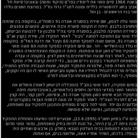
בשנת
1986
סיים מוטי את לימודיו בפו"ם (פיקוד ומטה) ובאוניברסיטת תל
אביב בחוג להיסטוריה כללית ומונה למג"ד גדוד נח"ל. במרוצת השנים נולדו
שני בניו הראשונים - בן וטל.
מוטי עלה לצפון, שם שירת במסגרת אוגדה
91
כסמח"ט, בתקופה בה שהתה
החטיבה בלבנון. היתה זו תקופה סוערת ורבת אירועים, מטענים ונפגעים.
כשירדה החטיבה מלבנון, במסגרת פינוי צה"ל מלבנון עד לרצועת הביטחון,
ירד מוטי עם החטיבה למחנה "גיבור". לאחר תפקידו זה, שירת כקצין אג"ם
באוגדה
91
, ומשם מונה למפקד מחנה
80
וקיבל את דרגת האל"מ. בתקופה
זו נולד בנו השלישי - דור. עם סיום תפקידו כמפקד מחנה
80
מונה מוטי
לתפקיד מח"ט חאן יונס והמחנות. היתה זו תקופת האינתיפאדה הסוערת
ביותר, לאחר רצח שבעת הפלשתינים בראשון לציון. בתקופה זו עברה
המשפחה להתגורר בקיבוץ נירים שבנגב, כדי להיות קרובה אליו. מפקד
חילות השדה סיפר, שלמרות התפקיד הקשה, שעות העבודה והלחץ התמידי,
הצליח מרדכי להנחיל לחייליו את השקט והביטחון האישי לו הם היו זקוקים,
והוסיף, כי הוא התבלט במקצועיותו ובדאגתו לפרט.
בסיום תפקידו, למד מוטי במב"ל (המכללה לביטחון לאומי) והשלים את
התואר השני במדעי המדינה ויחסים בינלאומיים, באוניברסיטת חיפה.
בתפקיד הבא שימש כסגן-מפקד אוגדה
91
, ובסיומו, לזמן קצר, היה קצין
אג"ם לתרגיל הצה"לי. לאחר תפקיד זה מונה לנספח הצבאי בסקנדינביה
ובלטביה גם יחד. מוטי למד בקורס נספחים והתכונן לתפקיד עם משפחתו,
ולנסיעה לקופנהגן, נסיעה שלא מומשה.
ביום ט"ז בסיוון תשנ"ה
(13.6.1995)
, שבועיים לפני נסיעתו והתחלת התפקיד
שכה ציפה לו, (בין היתר, על מנת להיות בחיק משפחתו), נפטר מוטי מדום
לב והובא למנוחות בבית העלמין הצבאי בחולון. בן ארבעים ושתיים היה
בנופלו. בלכתו, הותיר אחריו אשה, שלושה בנים, אם ואחות.