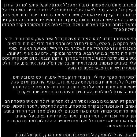
במכתב ניחומים למשפחה כתב הרמטכ"ל אמנון ליפקין שחק: "מרדכי שירת
כקצין אג"מ והיה עתיד לצאת לחו"ל כנספח צה"ל בסקנדינביה. הוא תואר על
ידי מפקדיו כקצין רציני ואחראי, אשר ביצע את עבודתו ביסודיות ובמקצועיות,
היווה דוגמה אישית לסובבים אותו, ניחן ברמת מוטיבציה גבוהה בכל תפקידיו
ונחשב ללוחם ומפקד משכמו ומעלה. מרדכי היה אהוד ומקובל בקרב מפקדיו
וחייליו כאחד".
בני משפחתו כתבו: "מוטי לא היה מעולם, בכל אשר עשה, מהבינוניים. ידוע
היה כמקצוען, כאמיץ, כיסודי בתדריכים והקפיד על נהלי בטיחות והוראות
כשלנגד עיניו ראה תמיד את השמירה על חיי חייליו ומניעת תאונות. מוטי
ידוע היה כקפדן בענייני הצבא, בהדרכה ובפיקוד, אדם עם מעוף ורעיונות,
איש ביצוע שזכה לכינוי 'בולדוזר' במהלך שירותו הצבאי. אדם שמפקדיו סמכו
עליו בעיניים עצומות, בקבלת אחריות בניהול חפ"ק בעת אירועים, שהיו חלק
ממסגרת שירותו הצבאי בצפון וברצועה.
"מוטי היה מפקד שחייליו, הן בסדיר והן במילואים, היו סמוכים ובטוחים
שיוכלו ללכת אחריו בעת מלחמה בביטחון רב. מוטי היה קצין ואדם שקול
שמילא משימותיו תמיד על הצד הטוב ביותר ויחד עם זאת ידע להתנהג
בצורה הוגנת לאוכלוסיה האזרחית שהיתה במרחב אחריותו ופיקודו.
"תפקידיו התובעניים בצבא ומסירותו, לא הפריעו לו להיות איש משפחה חם
ואוהב, דואג ומעודכן בקורה במשפחה, מרבה להתקשר, לספר ולשמוע. מוטי
היה מחוספס מבחוץ ורגיש מאוד מבפנים. לא נעלם ממנו דבר הקורה בטבע
תוך סיוריו ועבודתו, תמיד הבחין וסיפר על פריחת העצים, על הנופים
והמראות שריגשו אותו בכל פעם מחדש וחייב היה לחלוק זאת עם מקורביו
בצבא ובמשפחה.
"חשוב היה לו להעניק לילדיו מאהבת ומידיעת הארץ, נוסף על ערכים