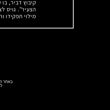
קיבוץ דביר, בו
הצעיר". גויס ל
מילוי תפקידו ו
באתר הא
לת