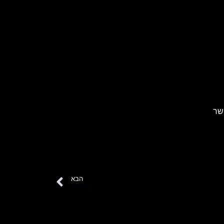
שר
הבא
חיים פיינגולד