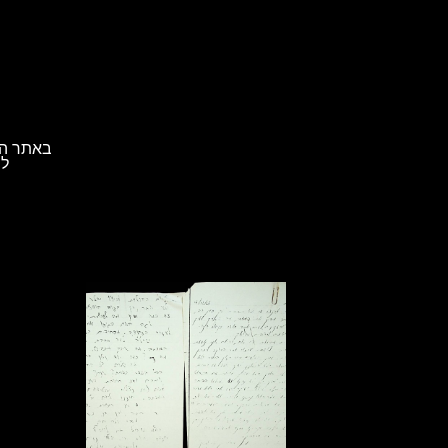
באתר הא
לת