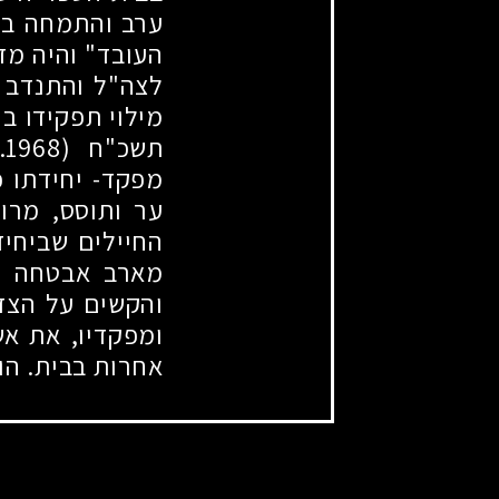
ערב והתמחה במס
העובד" והיה מד
לצה"ל והתנדב 
מילוי תפקידו ב
תשכ"ח
(31.5.1968)
מפקד- יחידתו 
ער ותוסס, מרו
החיילים שביחיד
מארב אבטחה ו
והקשים על הצד 
ומפקדיו, את אש
אחרות בבית. הוא