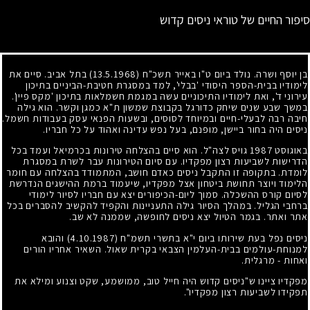
סיפור החיים של טוראי ניסים קדוש
בן יוסף ושרה. נולד ביום ט"ו באייר תשכ"ח
(13.5.1968)
בתל אביב. סיים את
לימודיו בבית-הספר היסודי 'בבלי', למד במסגרת חטיבת-הביניים בתיכון
עירוני ד', ואת לימודיו התיכוניים עשה במגמת חשמלאות בתיכון 'מקס פיין'.
במשך שבע שנים שיחק כדורגל בקבוצת שמשון ת"א כמגן וקשר. הוא גילה
חיבה רבה לבעלי-חיים ובמיוחד לסוסים, ובשעות הפנאי עסק בעבודות חשמל.
ניסים היה בחור ביישן, מופנם, בעל נפש עדינה ואהוד על כל חבריו.
באוגוסט
1987
גויס לצה"ל. הוא סיים בהצלחה טירונות בכרמיאל ועמד בכל
הדרישות לשביעות רצון מפקדיו. עם סיום הטירונות עבר לשרת במסגרת
לומדת. בתקופה זו התקבל ניסים כאדם חושב, המתמודד בהצלחה עם חומר
הלימוד ויוצר תחושת ביטחון אצל מפקדיו, שיעמוד ברמת ההישגים הנדרשת
לסיום קורס ההשכלה. סמוך ליום-הכיפורים יצא עם חבריו לסיור לימודי
ברחבי הגליל. במהלך הסיור גילה התעניינות והקפיד להקשיב להסברים בכל
אתר ואתר. בגמר הטיול יצא ניסים לחופשה, שממנה לא שב.
ניסים נפל בעת שירותו ביום י"א בתשרי תשמ"ח
(4.10.1987)
והובא
למנוחת-עולמים בבית-העלמין הצבאי בקרית שאול. השאיר אחריו הורים
ואחות - מרגלית.
מפקדיו ציינו ש"ניסים קדוש היה חייל טוב, ממושמע, שקט וצנוע ומילא את
תפקידו לשביעות רצון מפקדיו".