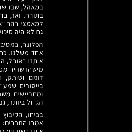
במאהל, שבו שה
בתורה. ואז, בר
למאמצי ההחייאה
גם לא היה סיכוי
הפלוגה, במסיבת
אחד משלנו. כהר
איתנו באוהל, הל
מישהו שהיה ממש
דומם ושותק, וא
בייסורים שמעול
ומתביישים משהו
הגדול ביותר, גם
בביתו, הקיבוץ 
אמרו החברים: "א
אותו בשירים: כת