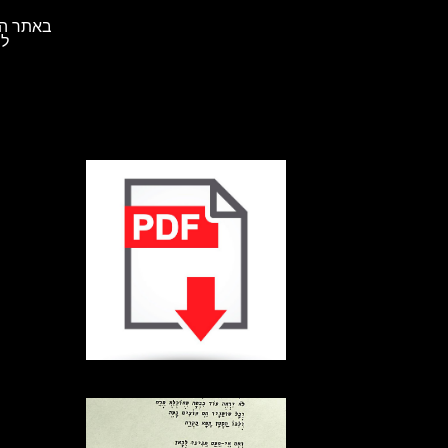
באתר הא
לת