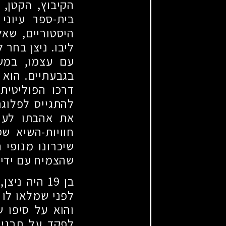
הקיבוץ, הקטן, 
בית-ספר עיוני
היסטוריים, שאל
ליבו. ניצן בחר 
עם עצמו, במשך
בגבעתיים. הוא י
דרכו הפוליטית
להתגייס לפלוג
את אהבתו לענף
חוויות-השיא ש
שיכרונו מנופי 
שהצמיח עם ידיד
בן
19
היה ניצן,
לפני שמלאו לו
והוא על סיפו ש
לפקד על תרגיל