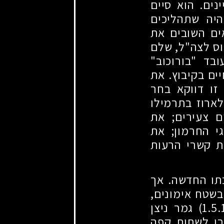
נים. הוא סיים
היה שתהליכים
אים השובים את
יוס לצה"ל, שלם
בד "בורוכוב"
יים בקיבוץ. את
זו דווקא בחר
ארוז בתרמילו
ם צעירים
;
את
י החרמון
;
את
 קשרי הרעות
תו החדשה. אך
שטח אימונים,
גמר ניצן
רו לשתות קפה