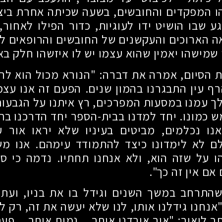
ו המפקדים והחובשים, בשעה שכיתה אחרת ביצ
גע שבו הושיט ידו לעוגיות, כדור הפילו לאחור,
 הארוכים והעקשנים של החובשים והרופאים לא 
 שמישהו יאמין שהוא עצמו יש לו איזשהו חלק ב
 הסיום, אמרה את דברה: "הנורא מכול הוא להב
ף עין התבגרנו בהמון שנים. הפעם זה אנו עצ
ך עמנו במסעות המפרכים, רץ איתנו על הגבעות 
 כמונו. יחד למדנו בבית-הספר יחד הדרכנו בתנ
נו נכלמים, מביטים בעיניו שלא יראו אור ע
ם לא לימדונו כיצד להתמודד עימהם. אנו מש
 על שזה הוא, ולא אנחנו תחתיו. נדמה כי סי
 אם אין זה כך".
שהתרחב במשך השנים וגידל בו את בניו, ועת
נחנו גידלנו אותו, לנו שלא יעשה את זה, רק לא 
ב ליאור: "איך איבדנו אותך... נמות איתך... פע