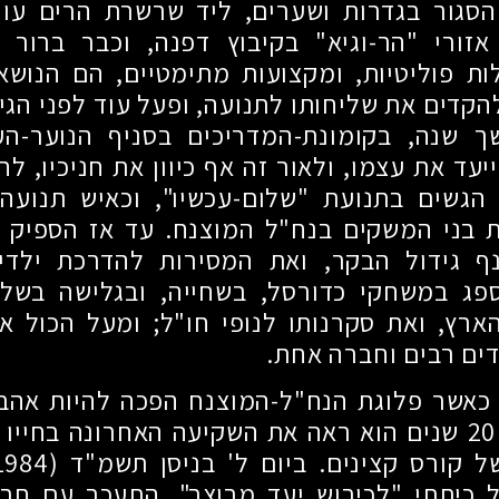
הסגור בגדרות ושערים, ליד שרשרת הרים עויי
 אזורי "הר-וגיא" בקיבוץ דפנה, וכבר ברור 
ות פוליטיות, ומקצועות מתימטיים, הם הנוש
להקדים את שליחותו לתנועה, ופעל עוד לפני הג
 שנה, בקומונת-המדריכים בסניף הנוער-העו
יעד את עצמו, ולאור זה אף כיוון את חניכיו, לח
 הגשים בתנועת "שלום-עכשיו", וכאיש תנועה 
ת בני המשקים בנח"ל המוצנח. עד אז הספיק ל
 גידול הבקר, ואת המסירות להדרכת ילדי
ספג במשחקי כדורסל, בשחייה, ובגלישה בשלג
הארץ, ואת סקרנותו לנופי חו"ל
;
ומעל הכול את
ים רבים וחברה אחת.
 כאשר פלוגת הנח"ל-המוצנח הפכה להיות אהב
20
שנים הוא ראה את השקיעה האחרונה בחייו ב
ל קורס קצינים. ביום ל' בניסן תשמ"ד
(1.5.1984)
 כיתתי "לכיבוש יעד מבוצר", התעכב עם חב