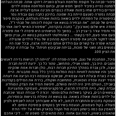
סיפורי סבתה על תקופת מלחמת העולם השנייה ריתקו אותה. סבתה הוגלתה
למחנה כפייה בסיביר למשך חמש שנים, ובתום המלחמה אספה ילדים
יהודיים בודדים שחיו בזהות שאולה כנוצרים והכינה אותם לעלייה ארצה.
סבתה נפטרה כשנעם הייתה בת שמונה. בתיכון כתבה נעם עבודת גמר
בהיסטוריה על הסתרת ילדים בשואה בזהות שאולה והצלתם, בעקבות סיפור
החיים של סבתה. "את הבחירה בנושא אני זוקפת לזכותה של סבתי ז"ל,
חמדה איש שלום (אוורבוך)," כתבה בהקדמה, "שסיפורה האישי ליווה אותי כל
חיי ותמיד עורר בי עניין רב ... במשך כל פגישותינו היא סיפרה לי את סיפורה
פעם אחר פעם, לפי בקשתי ... כשהחלטתי להתעמק בנושא זה, עניין ומשך
אותי לחקור ולבחון את סיפורה דווקא מההיבט של גורל הילדים שהצילה ...
סבתא שמרה על קשרים עם הילדים אותם העלתה ארצה, ובכל שנה היו
נפגשים בחג השני של סוכות, בביתה שבקיבוץ חניתה". על עבודה זו קיבלה
את הציון 100.
מיכל, המחנכת של נעם, סיפרה-ספדה לה: "הייתה לך רגישות נדירה לאנשים
ומצבים. היה בך, משהו אצילי, מתחשב, טהור כל כך. ידעת להיות חברה
טובה, ולכן צברת במהלך התיכון חברות רבות, כולן חברות אמת שהקיפו
אותך והיו שותפות לחוויות רבות המלוות בדרך כלל בנות מתבגרות. היית
נערה בוגרת ובעלת דעה עצמאית, שבשקט ובעוצמה רבה הביעה את דעתה.
תמיד ייצגת עמדה הומאנית, מתחשבת ושקולה, בררת את המילים בקפדנות.
בשבילך, העולם חייב היה להיות מושלם, חיפשת תמיד את הצדק המוחלט.
עבדת קשה, היית תלמידה חרוצה, פרפקציוניסטית, מעמיקה ומתעניינת
בנושאים רבים, בעיקר בשאלות עולם ומוסר. זכורה לי עבודת הגמר שכתבת
על ילדים בזהות שאולה בשואה. גם בנושא זה טיפלת ברגישות ובמסירות,
העמקת בתכנים והתחברת לכתוב, לא פלא שעבודתך זכתה לשבחים ולציון
מעולה. בקול פעמונים, הנעמת בשירתך בטקסים ובמסיבת הסיום. לא
להאמין עם כמה ביטחון ניצבת מול הקהל בפארק ושרת על ילדי הירח
שהאמינו בשוויון, רעות וגם אחווה. כמה מתאים לך משפט זה ... ליבי אתכם