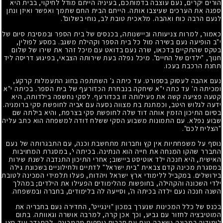
הורים יקרים, נעם עוצבה בדמותכם, בעיניה הייתם מודל לחיקוי, בבית היא
ספגה את הערכים שעיצבו אותה. הייתם הבית החם שתמך ואפשר ואיזן ונתן
לנעם הרבה כוח ואהבה. מלאכית טובת לב, נוחי בשלום".
כאמור, למרות צניעותה וביישנותה, בכנסים של בית הספר ובמסיבת סיום של
י"ב הופיעה נעם בשירה מול כל בית הספר וקהילת משגב. במסע לפולין,
בטקס שהתקיים בדכאו, שרה נעם בדואט עם מיכל זהר את שירו של שלום
חנוך, "ילדים של החיים". מיכל נפלה בעת שירותה הצבאי, בפיגוע דריסה ליד
תחנת הרכבת בעכו.
נעם אהבה לעסוק בספורט. עד כיתה ג' השתתפה בחוג התעמלות קרקע,
ומכיתה ה' עד כתה י"א שיחקה בנבחרת הכדורעף של בית הספר. בכיתה י"א
קטעה פציעה קשה את פעילותה זו בכדורעף. לסקי נחשפה בילדותה, היא
ידעה לגלוש היטב, וכמתנת בת מצווה נסעה עם אביה לחופשת סקי ברומניה.
בסיום התיכון הזמין אותה דוד שלה לחופשת סקי בצרפת, והיא בילתה שם
שבוע נפלא. עם התמונות משבוע הסקי ששלח דודה למשפחה הוא כתב עליה
"הצליח לכם".
נוסף על משפחתיות אין קץ וחברות מתחשבת וכנה, עם התבגרותה של נעם
התברר שהקו המנחה את חייה הוא הנתינה. בכיתה י', במסגרת המחויבות
האישית, היא חנכה ילד אוטיסט ביישוב; אחרי התיכון התנדבה לשנת שירות
במסגרת מכינה קדם צבאית "בית ישראל" לדתיים ולחילוניים בשכונת גילה
בירושלים. במקביל ללימודי ארץ ישראל ויהדות, פעלו תלמידי המכינה לטובת
ילדי השכונה והקהילה, בחופשות מהלימודים הפעילו את הילדים; במהלך
השנה חנכה נעם ילדה בכיתה ה', וסייעה לה בלימודים, בחברה ובמשפחה.
בכנס של כלל המכינות שנערך במכון "וינגייט", החדירה נעם בחבריה את
המוטיבציה לחזור עם גביע, וכך אכן קרה, למרבה אושרה וגאוותה. בתום
לימודיה במכינה נשארה נעם עם חברים נוספים מהמכינה, להתנדב עוד חצי