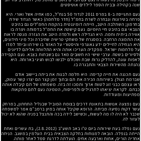
שנה בקהילה ובבית הספר לילדים אוטיסטים.
נעם התגייסה ב-8 במרס 2011 לגדוד 50 בנח"ל, כמו אחיה אשל ואורי. היא
פרחה בטירונות ונבחרה לשרת בחמ"ל (חדר מלחמה) כאשר הגדוד שירת
בחרמון; השתלבה היטב, הייתה דומיננטית בהקמת החמ"לים גם בהיבט
הצבאי וגם בהיבט חיי היומיום. נעם קישטה את החמ"ל בדמותה ויצרה בו
אווירה ביתית וחמה. היא הגדילה ראש ולמדה היטב את הגזרה מנסה לראות
את התמונה הרחבה. במסגרת של משחקי טריוויה שחיברה וכל מיני חידונים,
היא הנחילה לחיילים ידע גאוגרפי והיסטורי על האזור בו שירתו וביחד למדו
על מלחמות ישראל. מפקדיה העריכו אותה והיא התלוותה אליהם לדיונים
ולסיורים בשטח. ערבי שישי היו חשובים מאד גם בשבתות בצבא. נעם הקפידה
לאפות עוגה, להדליק נרות שבת ושכולם ילבשו לבוש חגיגי בארוחה. היא
נהנתה מהשירות הצבאי והתבגרה בו.
נעם תכננה את חייה קדימה: היא חלמה לבנות את ביתה ביישוב אודם
שברמת הגולן. בשירותה הכירה את תֹם ובתוך זמן קצר הם יצרו קשר עמוק,
ראו עצמם כבני זוג לטווח ארוך ותמכו זה בזה. משפחתו של תֹם קיבלה אותה
כבתם. לקראת יציאתו לתרגילים ולפריסות, הטמינה נעם לתֹם פתקאות
מפתיעות ומעודדות.
נעם נפצעה אנושות בתאונת דרכים בצומת המוביל שבגליל התחתון, במרחק
עשר דקות נסיעה מביתה. הרופא שקיבל אותה במיון ברמב"ם אמר למשפחה
שכבר לא היה לו מה לעשות, וכשישב לידה בכה והתנצל בפניה שהוא לא יכול
לעזור לה.
נעם נפלה בעת שירותה ביום ט"ו באב תשע"ב
(2.8.2012)
, בת עשרים ואחת
הייתה בנפלה. הובאה למנוחות בחלקה הצבאית בבית העלמין במשגב. הניחה
אחריה הורים, אחות וארבעה אחים. הועלתה לדרגת סמל לאחר מותה.