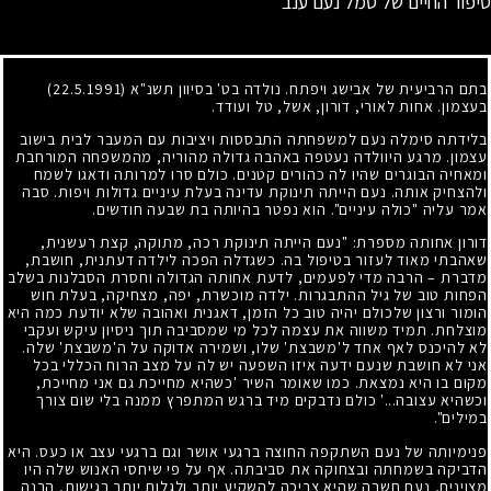
סיפור החיים של סמל נעם ענב
בתם הרביעית של אבישג ויפתח. נולדה בט' בסיוון תשנ"א
(22.5.1991)
בעצמון. אחות לאורי, דורון, אשל, טל ועודד.
בלידתה סימלה נעם למשפחתה התבססות ויציבות עם המעבר לבית בישוב
עצמון. מרגע היוולדה נעטפה באהבה גדולה מהוריה, מהמשפחה המורחבת
ומאחיה הבוגרים שהיו לה כהורים קטנים. כולם סרו למרותה ודאגו לשמח
ולהצחיק אותה. נעם הייתה תינוקת עדינה בעלת עיניים גדולות ויפות. סבה
אמר עליה "כולה עיניים". הוא נפטר בהיותה בת שבעה חודשים.
דורון אחותה מספרת: "נעם הייתה תינוקת רכה, מתוקה, קצת רעשנית,
שאהבתי מאוד לעזור בטיפול בה. כשגדלה הפכה לילדה דעתנית, חושבת,
מדברת – הרבה מדי לפעמים, לדעת אחותה הגדולה וחסרת הסבלנות בשלב
הפחות טוב של גיל ההתבגרות. ילדה מוכשרת, יפה, מצחיקה, בעלת חוש
הומור ורצון שלכולם יהיה טוב כל הזמן, דאגנית ואהובה שלא יודעת כמה היא
מוצלחת. תמיד משווה את עצמה לכל מי שמסביבה תוך ניסיון עיקש ועקבי
לא להיכנס לאף אחד ל'משבצת' שלו, ושמירה אדוקה על ה'משבצת' שלה.
אני לא חושבת שנעם ידעה איזו השפעה יש לה על מצב הרוח הכללי בכל
מקום בו היא נמצאת. כמו שאומר השיר 'כשהיא מחייכת גם אני מחייכת,
וכשהיא עצובה...' כולם נדבקים מיד ברגש המתפרץ ממנה בלי שום צורך
במילים".
פנימיותה של נעם השתקפה החוצה ברגעי אושר וגם ברגעי עצב או כעס. היא
הדביקה בשמחתה ובצחוקה את סביבתה. אף על פי שיחסי האנוש שלה היו
מצוינים, נעם חשבה שהיא צריכה להשקיע יותר ולגלות יותר רגישות, הבנה