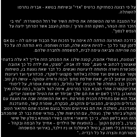
על פי רצונה כמחזיקת כרטיס "אדי" ובשיחות בנושא - אבריה נתרמו
להשתלה.
על המצבה חרטה המשפחה את מילות השיר של רחל המשוררת: "וחי בי
הזכר הזה הנוהר, השקט הזה והרוך / ומתק העצב אשר זמרתך ידעה על
הנפש לנסוך".
בדרכה האחרונה הודתה לה אימה על הזכות ועל הכבוד שניתנו לה – גם אם
לזמן קצר כל כך – להיות אימא שלה, חברה ושותפה. היא הודתה לה על כל
מה שהייתה והביאה עימה לבית, למשפחה ולחברה שלהם.
"נעמונת, נעמולי אהובה, קטנה שלנו. את המכתב הזה אלייך לא עלה בדעתי
שאצטרך לכתוב אי פעם," ספד לה אביה, "פוצקי, את ילדה כל כך אהובה
ומוכשרת וישרה ופתוחה לרעיונות ואנשים. כל דבר שאת נוגעת בו, משיחות
וקשר עם אנשים ועד שמלה באלתור מקצועי לשקדי, מכדורעף ועד רעיונות
תכנון ועיצוב לבית, שאת שולפת מתוך הבנה וראייה עמוקה – עושה רק טוב.
יש לך כבר התחלה של תכניות 'של גדולים', כמו שאת אומרת, על לימודי
ארכיטקטורה אחרי הצבא וכבר בפרטים, איפה לגור ולעבוד, כמה עולה ואיך
מתארגן. בדרך לשם יש את תם שלך שביחד יש את הטיול שמשנה יעדים,
אבל הוא שם בתחילת תכנית מפורטת. ויש את המשפחה שבה את חוגגת עם
הגדולים והקטנים, המבוגרים והזקנים, מבקרת, שומרת קשר, מתעדכנת
ומעדכנת, משלבת את תם באירועים והכול בנעם ואהבה שהם התיאור הטוב
והקולע ביותר שלך. נעמלי, עם הרגישות שלך, בוודאי שמת כבר לב שהמכתב
הזה הוא בלשון הווה, כי כך תישארי איתנו בשירי הצוותא בסלון של שישי
בערב, ב'פנקס הקטן' ... בהופעות של הילדים – אחייך על הבמה ובקהל –
מעודדת בלי חשבון, בטיול לאיסלנד או ניו זילנד, באירועי המשפחה
המורחבת והצרה על כל רבדיה..."