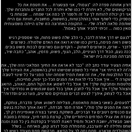
דורון אחותה ספדה לה: "נעמולי, אני מצטערת ... את חטפת את כל
הריקושטים שלי, לא ויתרת לי כמו שלא ויתרת לכל החברים והחברות שלך.
אני רק יכולה להודות לך על זה ולספר לך כמה אני שמחה ... שבטחת בי
מספיק כדי לשתף אותי בהתלבטויות, בחששות, מחשבות, חוויות וגם היית
שותפה מלאה לאלה שלי. ... התקופה האחרונה הזו שלנו הייתה משמעותית
מאין כמוה ... זכיתי להכיר אותך באמת".
"לנעם יש דרך אחרת לדבר, כי הלב שלה פשוט פתוח, ומי שמספיק רגיש
פשוט רואה פנימה, בדיוק כמו שהיא רואה את האדם שלמולה. כשרוצים
לדבר – שרים, וכשרוצים לשתוק – רוקדים וגם כשרוצים לבכות פשוט בוכים.
ככה נעם, הכול דרך העיניים, הלב, הגוף, פשוט, מזמין, אוהב," כתבה שיר,
חברתה ממכינת בית ישראל.
אחיה הצעיר עודד כתב לה: "כבר לא אראה את החיוך המלאכי הזה שלך, את
ה'זה לא הייתי אני' אחרי כל משפט שמישהו זורק בהאשמה, את העידוד שלך
בכל התלבטות שלי, את זה שאת תמיד שמחה יותר ממני על כל שינוי לטובה
שקורה לי ... איך אוכל בלי לראות את הפנים הכל-כך יפות, מחייכות,
מלטפות ומחבקות שלך? איך אוכל בלי לשמוע את הקול החם, האוהב, הדואג
והצוהל שלך? איך אוכל בלי לחבק אותך בכל פעם שנפגשים או נפרדים? איך
אוכל בלי לצחוק איתך? לצטט דברים מצחיקים מסרטים, מערכונים וסדרות?"
"לפעמים, כשאני באמת מתאמצת, מצליחה לשמוע אותך מדברת, צוחקת,
רואה את הפנים שלך מולי," אמרה תמר חברתה, "רואה אותך הולכת בגשם
עם מכנסיים רטובים עד הברכיים, משחקת בשיער בצורה שאופיינית רק לך,
עונדת את עגילי הפרחים הייחודיים שלך, קורצת בחצי חיוך, עומדת במטבח
ושוב מבשלת, יושבת לאכול ותמיד דואגת להפריד בקפדנות בין כל מנה ומנה
שחס וחלילה לא יתערבבו, מתפתלת מכל דגדוג קטן, מארחת ... בשלל
השוקולדים שבארון, סתם נחה לך על הדשא, מבקשת סמס מעודד כשיש לך