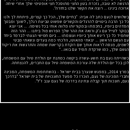
הרגשה לא טובה, נזכרת בטון החצי מתוסכל חצי אופטימי שלך אחרי שיחה
ארוכה בינינו ... רוצה את הקשר שלנו בחזרה".
בשלושים לנעם כתב לה אביה: "בחיים שלך, הכל כך קצרים, פיתחת לך ולנו
כל כך הרבה ביטויים להרגלים והקשרים שפשוט טביעת רגלך, לשונך ומבטך
המדהים ביופיו, בחכמתו ובמקוריותו מלווה אותי בכל נשימה. ... אני יוצא
בבוקר לטייל עם ג'ק ורואה את ההר שלך הפרוש מול ביתנו ... ההר הזה
שתמיד כל כך ריגש אותך ביופיו ועוצמתו ... ביום חמישי הגעתי לברמד ביחד
עם הגשם הראשון ... יצאתי מהאוטו, הלכתי כמה צעדים ונשאתי מבטי
לשמים, מנסה לראות אותך שם רוקדת בקריאות שמחה והתרגשות את ריקוד
הגשם שלך, כמו שרקדת תמיד עם בואו..."
כשהייתה נעם בת תשע-עשרה ביקשה כמתנת יום הולדת טיול עם המשפחה,
לכן בכל יום הולדת שלה עורכת המשפחה טיול עם החברים, להנצחתה.
במרץ 2014, במפגש שנערך בבית ישראל - בהשתתפות המשפחה, המכינה
וחברי המכינה של נעם, הוכרז כל מפעל החונכויות של בית ישראל "בדרכך
נעם, חונכות תוך קבלה ונתינה בדרכה של נעם ענב ז"ל".