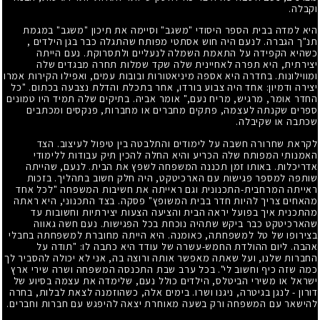
וקבלה.
היא למדה בבית הספר היסודי "משגב" וסיימה את תיכון "משגב" במגמת
תנ"ך הגברה. לנעם היה חוש אסתטי מפותח שהתגלה כבר בגן הילדים ,
כשהיא הקפידה על התאמת השמלה לנעליים ולתסרוקת. נעם הייתה
יצירתית, היא תפרה לאחיינית שלה שקד שמלות תחרה מבגדים שלה
ומווילונות. בחדרה היא אספה מיניאטורות ובובות עמים, ואפילו הקירות אמרו
יצירה ודמיון: אחד היה צבוע בורדו, אחר בתכלת והדלת נצבעה בכתום. "כל
החדר אומר, מרגיש, מריח נעם," אומר אביה. בתיקים שלה תמיד היו טמונים
ספרים שקנתה לעצמה, פתקים מחברים או מחברות, פנקסים ומכתבים
שכתבה או שקיבלה.
לקראת שחרורה חשבה על לימודים והתלבטה בין טיפול לעיצוב. הצד
האמנותי המפותח שלה הכריע והיא החלה להכין תיק עבודות ללימודי
אדריכלות. באותו זמן תכננה המשפחה לשפץ את הבית. לנעם, שהייתה
שותפה למספר פגישות עם הארכיטקט, היה חלק חשוב בתהליך. בזכות
ראייתה המרחבית-התכנונית וגם ראייתה את חשיבות המשפחה "לכל אחד
מהאחים צריך להיות חדר בבית המשופץ" פסקה. בצד התכנוני, היא ראתה
מהתכנית איך בפועל יראה הבית והציעה הצעות יצירתיות וחשובות עד
שהארכיטקט כבר ביקש שתהיה נוכחת בכל הפגישות. נעם חשה גאווה
בצירופו של טל למשפחתה, כאומנה. היא הייתה מחוברת למשפחתה בחבלי
אהבה. ליום ההולדת החמש-עשרה של עודד היא כתבה לו: "תודה על
החברות שלנו, ועל שאתה מאפשר אותה ורוצה בה, אני לא יכולה להסביר לך
כמה שזה כיף וחשוב לי". בכל ערב שבת התכנסה המשפחה ושרה שירי ארץ
ישראל או משירי הביטלס, הילדים כולל נעם, שלימדה את עצמה בסיוע של
דורון - לנגן בגיטרה, ניגנו ושרו. בימים אלה, כשהוזמנה לצאת לבלות, בחרה
להישאר עם המשפחה ורק בשעה מאוחרת יצאה להיפגש עם חברות וחברים.