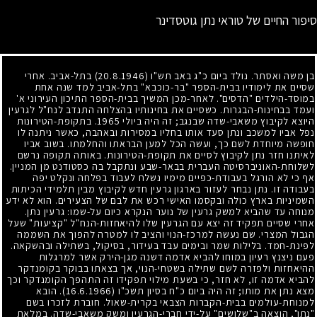
סיפור החיים של טוראי נתן גוטסדינר
בן משה ואסתר. נולד ביום כ"ג באב תש"ו
(20.8.1946)
בתל-אביב. אחרי
שסיים את לימודיו בבית-הספר "בר-כוכבא" בתל-אביב למד שנה אחת
במוסד-הילדים "הדסים". לאחר-מכן המשיך בבית-הספר התיכון העירוני א'
ועמד בבחינות-הבגרות. כשסיים את בחינותיו בהצלחה התנדב לנח"ל לגרעין
היוצא לקיבוץ משאבי-שדה שבנגב
;
זה היה ביולי
1965
. בתקופת-הטירונות
נפל אביו למשכב ונתן סעד אותו בחליו במסירות ובאהבה, כאשר ניתנה לו
חופשה מיוחדת לשם כך, ועשה הכל למען הבראתו והחלמתו. בשוב אביו
לאיתנו חזר נתן לקיבוץ לסיים את תקופת-הטירונות. באותה תקופה נרשם
לשלוחת-האוניברסיטה העברית בבאר-שבע ונתקבל בה כסטודנט מן המניין.
אף כי לא הורגל בעבודת-כפיים מימיו נשלח לעבוד בפלחה ונקלט יפה
בעבודה זו. נתן נבחר לעזור בארגון גרעין חדש לקיבוץ מבין תלמידי הכיתות
השמיניות בארץ כולה ובקסמו האישי רכש את לבם של הצעירים. הוא לא ידע
מנוחה עד שהביא למשק גרעין של נוער הנקרא כיום על-שמו: גרעין נתן.
אחרי שסיים תפקיד זה יצא עם הגרעין שלו להיאחזות-הנח"ל "קציעות" שעל
הגבול המצרי. שם נעשה למרכז-הנוי והציב לו למטרה להפוך את השממה
לפינת-חמד. בלילות שמר ובימים עבד בעידור, בסיקול, בשתילה ובהשקאה.
פעם ניצנץ רעיון במוחו להביא אדמה דשנה מגן-הירק אשר למרגלות
ההיאחזות ולפזרה לשם שתילה בשטחי-הנוי, אך בצאתו בבוקר בקומנדקר
להביא אדמה זו, לא חזר, כי בשעת מילוי תפקידו זה התהפך הקומנדקר וכך
מצא נתן את מותו
;
זה היה ביום כ"ח בסיון תשכ"ו
(16.6.1966)
. הובא
למנוחת-עולמים בבית-הקברות הצבאי בקרית-שאול. חוברת לזכרו בשם
"נתן", הוצאה ב"שלושים" על-ידי חברי-הגרעין ומשק משאבי-שדה. במלאת