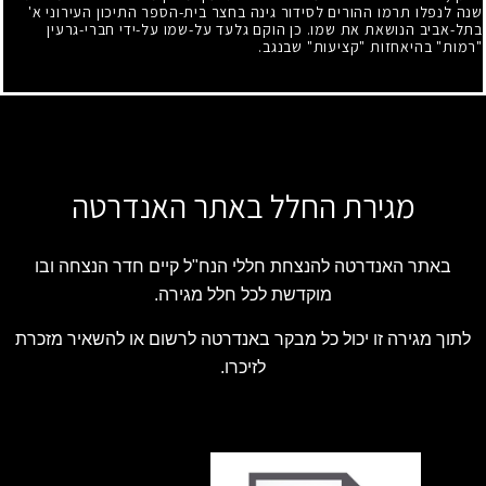
שנה לנפלו תרמו ההורים לסידור גינה בחצר בית-הספר התיכון העירוני א'
בתל-אביב הנושאת את שמו. כן הוקם גלעד על-שמו על-ידי חברי-גרעין
"רמות" בהיאחזות "קציעות" שבנגב.
מגירת החלל באתר האנדרטה
באתר האנדרטה להנצחת חללי הנח"ל קיים חדר הנצחה ובו
מוקדשת לכל חלל מגירה.
לתוך מגירה זו יכול כל מבקר באנדרטה לרשום או להשאיר מזכרת
לזיכרו.