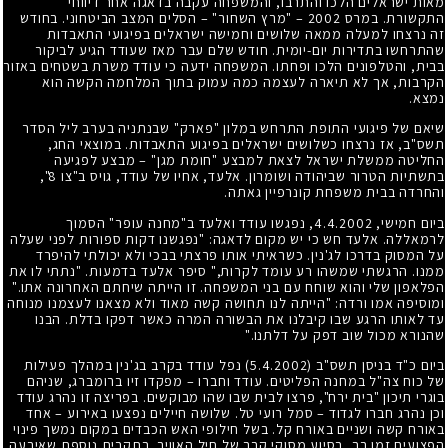
מאות ישראלים הלכו והתרבו, והמשפחה עקבה בדאגה אחר דיווחי
התקשורת. במרס 2002 – "מרץ השחור" – הסלים המצב הביטחוני. בחודש
זה נרצחו למעלה ממאה שלושים וחמישה ישראלים בפיגועי התאבדות
שהתרחשו בתדירות יום-יומית. חודש שלם עבר מאז שעודד הגיע לביקור
בבית, והטלפונים הלכו ופחתו. המשפחה ידעה כי עודד משרת בשטחים באזור
הקרבות, אך לא תיארה לעצמה כמה עמוק בתוך המלחמה הקשה הוא
נמצא.
שיאם של פיגועי התופת התרחש במלון "פארק" שבנתניה בערב ליל הסדר
תשס"ב, אז נרצחו כשלושים ישראלים בפיגוע התאבדות. במוצאי החג,
החליטה ממשלת ישראל לצאת למבצע "חומת מגן" – מבצע לפגיעה
בתשתיות הטרור שביהודה ושומרון. אלעד, אחיו של עודד, גויס ב"צו 8",
והחרדה בבית משפחת קונרפיין גאתה.
ביום חמישי, 4.4.2002, נפגשו עודד ואלעד ב"מחנה עופר" הסמוך
לרמאללה. אלעד חש כי יש מקום לדאגה: "נפגשנו דקות ספורות לפני שעלה
על המסוק בדרכו לג'נין. כשראיתי אותו פרצתי בבכי ולא יכולתי להיפרד
ממנו. הרגשתי שמשהו רע עומד לקרות," סיפר אלעד בדמעות. "נתתי לו את
הפלאפון שלי והוא שוחח עם בני המשפחה. זו הייתה שיחתם האחרונה אתו."
ומוסיפה אמו ורדה: "הייתה לנו תחושה קשה מאוד ולא מצאנו לעצמנו מנוחה
עד לאותו הרגע שבו קיבלנו את הבשורה המרה כאשר דפקו בדלת. הבנו
שהנורא מכול שוב דפק על דלתנו."
ביום כ"ד בניסן תשס"ב
(5.4.2002)
נפל עודד בקרב בג'נין במהלך פעילות
של כוח צה"ל במחנה הפליטים. עודד וחברו – מפקדו זיו ברומברג, שניהם
בוגרי תיכון "בית ירח", פרצו לבית שבו שהו מבוקשים. בפריצה זו נהרג עודד
וכן נהרג חברו לגדוד – סמל רועי טל. שלושה חיילים נפצעו באירוע – אחד
באורח קשה ושניים באורח קל. בשל חילופי האש הכבדים במקום נמשך פינוי
הפצועים זמן רב, בסיוע מסוקי קרב של חיל האוויר. בתקרית נוספת שאירעה