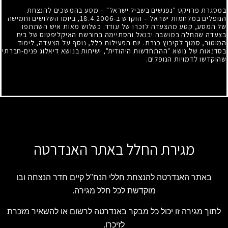
במסגרת פרויקט "נפגשים בשביל ישראל" – מסע בהמשכים להנצחת
הנופלים במלחמות ישראל – הוקדש ב-18.4.2006, ביומו השלושים וחמישה
של המסע, קטע מהצעדה לזכרו של עודד. כשלוש מאות איש השתתפו
בצעדה שהחלה במושבה יבנאל והסתיימה בחורשת האיקליפטוס של בית
המוטור, סמוך לקיבוץ כנרת. יום הפעילות כלל, נוסף על הצעדה, לימוד
בסדנאות של נושא "ההתחדשות היהודית", ושיחות בנושא דיאלוג פנים-חברתי
שהוקדשו לדמויות הנופלים.
מגירת החלל באתר האנדרטה
באתר האנדרטה להנצחת חללי הנח"ל קיים חדר הנצחה ובו
מוקדשת לכל חלל מגירה.
לתוך מגירה זו יכול כל מבקר באנדרטה לרשום או להשאיר מזכרת
לזיכרו.