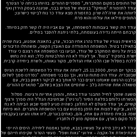
של התופים במקום המחברות," מספרים ההורים. בהיותו בכיתה ט' הצטרף
עודד לתזמורת "מוסיקל" בניצוחו של מוריס בבני, שניגנה בעמק הירדן ואף
ליוותה את שרה'לה שרון. בתזמורת מצא עודד כר נוח לביטוי כישרונו;
התופים מילאו את עולמו והוא פרח.
עודד היה קשור בעבותות למשפחתו, אך עם אביו היה לו קשר חזק במיוחד.
קרבתם הייתה נדירה בעוצמתה, בלתי ניתנת להסבר במילים.
בראשית נעוריו של עודד נהרג אחיו הבכור, ערן, בתאונת אופנוע, בעת שהיה
בתאילנד בטיול. המשפחה התמודדה עם האובדן הקשה, ומשהחלו הדיבורים
בבית על גיוסו המתקרב של עודד, הביעו בני המשפחה את רצונם כי עודד
ישרת בתפקיד "בטוח". אך לעודד לא היו התלבטויות כלל; הוא היה נחוש
ללכת במסלול שבו הלכו אחיו הגדולים, מקור גאוותו, ולשרת ביחידה קרבית.
בבוקר יום הגיוס, 15.11.2000, ליוותה את עודד כל המשפחה ללשכת הגיוס
שבטבריה. עודד היה מתוח ונרגש, וכך גם בני משפחתו. "נפרדנו ממך לשלום
ובלבנו הרגשנו שאנחנו רוצים כבר לראותך בא לביקור ראשון בבית, עם
משאלה אחת שהייתה בלב – שתסיים את הצבא בשלום," מתארים ההורים.
משעה שהפך לחייל התבגר עודד באחת, והפגין אחריות ורצינות. מסלול
הכשרתו כלוחם בפלוגת הסיור ("גרניט") שבחטיבת הנח"ל היה מפרך ורצוף
קשיים, אך עודד מעולם לא התלונן. כשהיה מגיע לסופי שבוע הביתה לא נח
לרגע, וביקש למצות את הזמן במפגש עם בני המשפחה והחברים. הוא פיתח
שפה צבאית מיוחדת עם אחיו, והם, כאחים בוגרים, ליוו אותו והגיעו בעקבותיו
לכל מקום בארץ, עם אספקת מזון לו ולחבריו.
עודד לא נידב מידע על מעשיו בצבא, מתוך נאמנות ליחידה. הימים היו ימי
אינתיפאדת אל-אקצה – אירועי "גאות ושפל". מעשי הטרור שקיפחו חייהם של