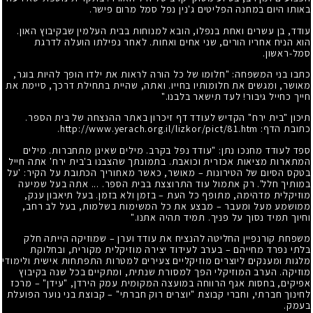
באותו היום במחנה הפליטים ג'נין נפל סמל מרום פישר.
עודד, בן עשרים ואחת בנפלו, הובא למנוחות בבית העלמין שבקיבוץ האון.
הוא הניח אחריו הורים, שני אחים ואחות. לאחר נפילתו הועלה לדרגת
סמל-ראשון.
כתבו בני המשפחה: "חלומו של כל הורה לראות את ילדו הופך להיות בוגר,
מאושר, ומגשים את חלומותיו בחייו. ואתה, שהיית בתחילת דרכך, סיימת את
חייך כחייל גיבור! לעד תישאר בלבנו."
תיכון "בית ירח" הקדיש לעודד דף זיכרון באתר ההנצחה של בית הספר.
כתובת הדף: http://www.yerach.org.il/lizkor/pict/81.htm.
ספד לעודד מחנכו נתן: "עודד נפל בקרב. מילים שאינן מתחברות. מילים
המתארות מציאות אכזרית וכואבת. בתמונתך שהצבנו ב'בית ירח' אתה חייל
בטקס הסיום של הטירונות – מאושר, כאשר מאחוריך הכתובת על הקיר: 'על
במותיך חלל'. רק אתמול עוד התרוצצת בבית הספר. ... אתה בעל שמיעה
מוזיקלית מדהימה, מתופף כל העת – בזמן ולא בזמן. בעל תיאבון ענק,
ממושמע מעל ומעבר – מבצע את כל המשימות בשלמות, בעל לב רחב,
וחיוך תמיד נסוך על פניך. תמיד תהיה אתנו."
משפחת קורנפיין החליטה להנציח את עודד וערן – שמוזיקה הייתה חלק
בלתי נפרד מחייהם – בערב לעידוד יצירה מוזיקלית מקורית, ובחלוקת
מלגות ומענקים ליוצרים מוזיקליים צעירים למטרות התפתחות אישית ולימודי
מוזיקה. הערב המוזיקלי הפך למסורת שנתית, ומתקיים בכל שנה בקיבוץ
אפיקים, בחסות אגף הרווחה במועצה המקומית עמק הירדן, "עידן" – מרכז
לחינוך חברתי, וחברי קבוצת "יוצרים רוק חברתי" – קבוצת בני נוער הפועלת
בעמק.