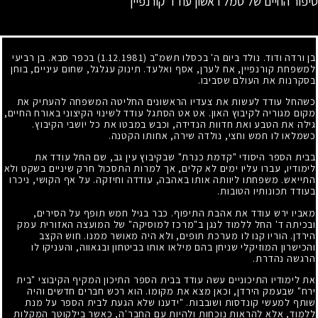
סיפור החיים של סמל ראשון עודד קורנפיין
בן ורדה ודוד. נולד ביום ה' בכסלו תשמ"ב
(1.12.1981)
בכפר סבא. בן רביעי
למשפחת קורנפיין, אח לערן, אסף ואלעד. תינוק עגלגל, שחום עיניים, בוחן
בסקרנות את העולם שסביבו.
כשהחל עודד לעשות את צעדיו הראשונים החליטה המשפחה להעתיק את
מקום מגוריה לקיבוץ האון. אט אט הסתגל עודד לשינוי הקיצוני באורח החיים,
גילה את הטבע ואת חדוות הנדידה, וכבש במבטו את כל יושבי הקיבוץ.
כשמלאו לו חמש וחצי, נולדה שירה, אחותו הקטנה.
בבית הספר היסודי "קדמת כנרת" שבקיבוץ עין גב, שם החל עודד את
לימודיו, עברו עליו ימים לא קלים, אך למרות התסכול חרק שיניים בשקט ולא
התייאש. משפחתו ליוותה אותו באהבה, עודדה וחיזקה. על אף הקושי, ניכרו
בעודד תכונותיו הטובות.
מאביו ירש עודד את אהבת התיפוף. כבר בגיל חמש תופף על הסירים,
ובכיתה ד' החל ללמוד לנגן ב"מרכז למוסיקה" של המועצה האזורית עמק
הירדן. הוריו קנו לו מערכת תופים, ולא היה מאושר ממנו. חוש הקצב
והכישרון המוזיקלי שניחן בהם מילאו אותו בביטחון ובגאווה, והעניקו לו
הרגשה נהדרת.
את לימודיו התיכוניים עשה עודד בבית הספר התיכון המקיף הקיבוצי "בית
ירח" שבעמק הירדן, וכאן מצא את מקומו. הוא רכש חברים חדשים והיה
שותף למעשי קונדסות ושובבות. "ידענו שלא הגעת לבית הספר על מנת
ללמוד, אלא להראות נוכחות ולהיות עם החבר'ה, כאשר בילקוטך המקלות