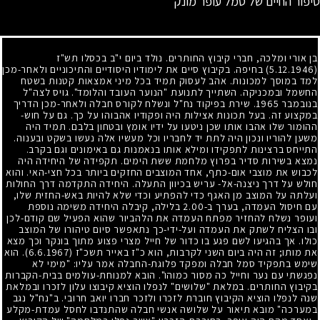
סיפור החיים של סמל עופר מונק
בן אורי ומלכה, חברי קיבוץ החותרים. נולד ביום י"ב בכסלו תש"ז
(5.12.1946)
בחיפה. בקיבוץ סיים את לימודיו היסודיים והתיכוניים ולאחר-מכן
למד במוסך למכונות. אהב לעסוק תמיד בכל מיני אמצאות קטנות בשטח
החשמל ובמכניקה. השתייך לתנועת "הנוער העובד והלומד". גויס לצה"ל
בנובמבר
1965
. שירת בפיקוד נח"ל ונשלח לקורס חבלה ולאחר-מכן הדריך
במקצוע זה. בעל תכונות אצילות היה ופקודיו אהבוהו על כך. גם על חוש-
ההומור שלו אהבו אותו שכן ניטעו על ידיו אומץ ובטחון בלבם. תמיד היה
משען להוריו ונכון היה לתת יד לחבריו וכל מעשיו אלה נעשו בשקט ובענוה.
התייחס ברצינות לתפקידו ומילא אותו בנאמנות גם באימונים וגם בקרב.
נמצא בשירות סדיר בפרוץ מלחמת ששת הימים. תקפידה של היחידה היה
לכבוש את מוצבי אום-כתף, אחד המוצבים החזקים ביותר בכל חצי-האי. והוא
חולש על דרך ניצנה-אל- עריש בכיוון התעלה. היחידה התקדמה דרך החולות
ועלתה על המוצב מן האגף כדי להפתיע וכדי שלא להיות באש-החזית שלו,
עם חיסול העמדה, בערך ב-
2.00
בלילה, קיבלה היחידה משימה נוספת
ועופר נשלח להחזיר מפתח העמדה את הלהביור שהוא הפעיל שם קודם-לכן
ובו הצליח לשתק את העמדה ועל-ידי-כך נתאפשר סיום טיהורו של המוצב
כולו. אך בהגיעו לשם פגע בו כדור של חייל מצרי פצוע מתוך בונקר וכך מצא
את מותו
;
זה היה ביום השני לקרבות, הוא כ"ז באייר תשכ"ז
(6.6.1967)
. הוא
שימש בתפקיד סמל חבלה ומפקד פלוגת-החבלה אמר עליו: "מימי לא
נפגשתי עם נער וחייל כה מסור כמוהו". הובא למנוחת-עולמים בבית-הקברות
בקיבוץ החותרים. במלאת "שלושים" לנפלו הוציא קיבוצו עלון לזכרו ובמלאת
שנה לנפלו הוציא הקיבוץ חוברת לזכרו ולזכר חברו יואב חרובי. ב"נח"ל נגב
במערכה" מובא תיאור על שלושה אנשי חבלה שהתנדבו לחסל עמדת-מקלע