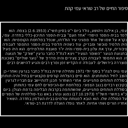
סיפור החיים של רב טוראי עמי קהת
עמי, בן אילנה ויהושע, נולד ביום י"ט בסיון תשי"ג
(2.6.1953)
בצפת. הוא
למד בבית-הספר היסודי "אחד העם" ובבית-הספר התיכון-כללי בחדרה. עמי,
נקרא על שמו של אחד ממגיני עיר הולדתו, שנפל במלחמת הקוממיות. הוא
היה תלמיד מוכשר ומבריק. עוד כשהיה תלמיד בבית-הספר התמסר לעבודה
ציבורית, ערך את עלון בית-ספרו והיה יו"ר מועצת התלמידים. הוא היה פעיל
בתנועת הנוער "השומר הצעיר" ויצא לנח"ל כחבר גרעין "שורק" של תנועה
זו. הוא התמסר לעבודה בקרב צעירים והיה מדריך של "נוער שוליים" בשכונת
מוצררה בירושלים. לעבודה זו הקדיש זמן ומרץ רבים והגיע להישגים רבים.
עמי גויס לצה"ל בסוף יולי
1971
ותחילה שירת בנח"ל כחבר בגרעין ואחרי-כן
הוצב לחיל התותחנים. הוא סיים בהצלחה קורסים מקצועיים בחיל והיה תותחן
בסוללת תותחים מתנייעים. אחרי השחרור תכנן להתיישב עם חבריו לגרעין
בקיבוץ רבדים בנגב הצפוני. במלחמת יום-הכיפורים לחם עמי כתותחן
בסוללת תותחים מתנייעים, שהשתתפה בקרבות הבלימה ברמת-הגולן. ביום
כ"א בתשרי תשל"ד
(17.10.1973)
נפגע ונהרג באש נגד-סוללתית של הסורים
על הסוללה שלו. הוא הובא למנוחת-עולמים בבית-העלמין בחדרה. השאיר
אחריו הורים ושתי אחיות. לאחר נופלו הועלה לדרגת רב-טוראי.