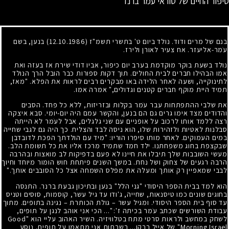
סיפור החיים של טוראי עמר ברנד
בנם של מרים ודוד. נולד ביום ט' בתשרי תשמ"ז
(12.10.1986)
בנען, בשם
עֹמר-אליעזר. אח צעיר לאורן ולירז.
נולד בשעת בוקר מוקדמת בערב יום כיפור, אביו דודי שירת אז בעזה ואת
אמו הבהילו חברים לבית החולים. תוך דקות ספורות כבר הובל הרך הנולד
לתינוקייה, ושעה לאחר הלידה באו מבקרים רבים לראות את הפלא. "מאז,
תמיד היית מוקף חברים קטנים וגדולים," אמרה אמו.
את שלבי ההתפתחות עבר עֹמר בקלות ובזריזות, ללא כל פחד. הסבים
והדודים מצד אימו גרים גם הם בנען, והקשר עמם היה יום-יומי. סבא איצקה
רצה ללמד אותו לרכוב על אופניים עם שני גלגלים, אבל לעֹמר לא הייתה
סבלנות לאִטיות ולזהירות שלו, הוא ניסה לבד והצליח. כך היה גם לגבי שחייה
במים העמוקים. לאחר מותו סיפרו הוריו: "מיד עם הולדתך הפכת לדובדבן
שבקצפת בחוג משפחתנו. ילד חמד שתמיד מרכז אליו את כל תשומת הלב.
מעשי השובבות שלך תיבלו את חיינו לא פעם בדפיקות לב מואצות ובהרבה
הרבה רגעים של צחוק ושל נחת. במשך השנים פיתחת חוש הומור מיוחד וחיוך
לבבי שמאפיין רק אותך ומעלה את מפלס השמחה אצל כל הסובבים אותך."
הוא למד בבית הספר היסודי "גני הלל" בנען ובתיכון גבעת ברנר. התנסה
בחוגים שונים כמו טיסנאות, שחייה, ג'ודו עד גיל עשר, קוסמות, סוסים וטניס
עד סוף בית הספר היסודי. ומגיל עשר – גולת הכותרת – נגינה בתופים. מתוך
עבודת השורשים שכתב עֹמר בכיתה ז': "... הכי אני אוהב לנגן על תופים,
לשחק במחשב ולראות סרטי מתח בטלוויזיה. השיר האהוב עליי הוא "Good
Morning Israel" של אייל ברקן... בשבתות אני מתאמן על תופים, נוסע