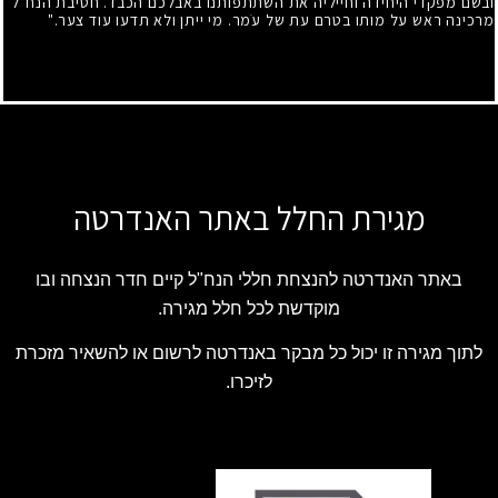
ובשם מפקדי היחידה וחייליה את השתתפותנו באבלכם הכבד. חטיבת הנח"ל
מרכינה ראש על מותו בטרם עת של עֹמר. מי ייתן ולא תדעו עוד צער."
מגירת החלל באתר האנדרטה
באתר האנדרטה להנצחת חללי הנח"ל קיים חדר הנצחה ובו
מוקדשת לכל חלל מגירה.
לתוך מגירה זו יכול כל מבקר באנדרטה לרשום או להשאיר מזכרת
לזיכרו.