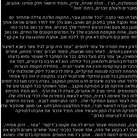
הנוסטלגיה, הג'ז... תודה שהיית, עדיין, ותמיד תישאר חלק מחיינו. אוהבים,
מוקירים ולעולם זוכרים, כיתת 'תות'."
חברתו מאי כתבה: "ככל שהזמן עובר, התקווה הולכת וגדלה שתחזור יום
אחד ואקבל אותך בחיבוק חם ואוהב, ושוב נלך יחד לחדר תופים ואראה אותך
מנגן כמו פעם ואת הניצוץ הייחודי שלך בעיניים. אחר כך נשב ונדבר כמו
פעם, אהיה מוקסמת מהמבט שלך על הפרטים הקטנים של החיים, ואז נשב
יחד מחובקים ולעולם לא אתן לך ללכת שוב. אוהבת ומתגעגעת עד אין-קץ."
דורון גיאת המורה של עֹמר לתופים: "עֹמר היה קרוב לגיל עשר כשבא לשיעור
הראשון בתופים... לאחר כמה שבועות, מספר חברים 'נשרו' מהחוג, אחרים
המשיכו, אך עֹמר בלט מעל כולם. כבר אז הסתבר לי שעומר נחוש בדעתו
להצליח בתופים ולהתאמן ככל יכולתו. הוא לא הִרבה בדיבורים, למד את
הדברים בקורקטיות והכין את שיעורי הבית... בתחילת תקופת הנערות
התפתה להרבה סגנונות מוזיקליים, וניסה לרכוש כל דיסק שהמלצתי עליו
ולהתעמק בכל סגנון מוזיקלי שהרחבתי לגביו. בתקופה זו היה כיף אמיתי
ללמד אותו והרבה שיעורים חרגו מהזמן המוקצב. נוצרה בינינו מערכת יחסים
נפלאה והדוקה סביב המוזיקה והקצב... ועֹמר השתתף בכל הקונצרטים של
המתופפים. הייתי מציב לו אתגרים, מעלה לו את הרף... הוא תמיד התייחס
לזה כאל משימה רצינית, הפליא לעשות במסירות שלו לכלי ובגדולה שלו.
היה לעֹמר הטעם המוזיקלי שלו... לפני התגייסותו לצבא... מערכת היחסים
שלנו עברה למישור חברי, תמיד התלוצצנו והתבדחנו. אני חושב שהחיבור שלו
למוזיקה תרם לו המון והעשיר אותו. תמיד אזכור את אהבתו למוזיקה
החוברת לצניעותו כאדם."
רונה, המתופפת שעֹמר הוריש לה את מקומו ב'דיקסי': "עֹמר... זרוק אמיתי,
אבל לא בקטע של פוזה, אחד שנועל כפכפי 'נאות' שחורים וישנים ולובש את
המכנסיים למטה-למטה... אוהב ג'ז ואת התופים. והמוזיקה בדם שלו. כשהוא