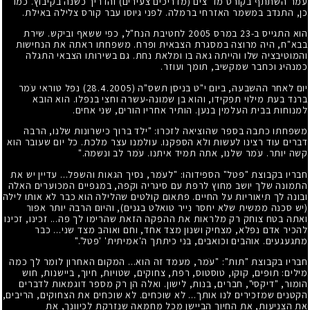
עֹמר השתתף בקורס מד"צים (מדריכים צעירים) והדריך כשנה בקיבוץ. כמו
כן, התנדב במשמר האזרחי ברמלה. לפני גיוסו עבר קורס צלילה באילת.
הוא התגייס ב-23 במרס 2005 לחטיבת הנח"ל, כפי ששאף וביקש. שירת
בבא"ח, היה מרוצה במסגרת הצבאית ופרח. משפחתו ראתה את הנחישות
והמוטיבציה שלו והייתה גאה בו ומלאת נחת. גם בשירותו הצבאי התגלה
כמנהיג וכחבר שמקשיב, תומך ועוזר.
יום לאחר ההשבעה, ביום י"ט בניסן תשס"ה
(28.4.2005)
נפל טוראי עֹמר
ברנד בעת מילוי תפקידו, והוא בן שמונה-עשרה וחצי בנפלו. הוא הובא
למנוחות בבית העלמין בנען. הותיר אחריו הורים, שני אחים.
משפחתו כתבה בספר שהוציאה לזכרו: "ילד ברוך כישרונות שלנו, הרבה
דברים עוד רצינו לעשות ולא הספקנו. עולמנו עצר מלכת. כל יום שעובר הוא
קשה יותר. עֹמר שלנו, אתה תמיד איתנו. עֹמר לב ונשמה."
חבריו בקבוצת "פטל" הספידוהו: "לעֹמר, נסיך הגאות והשפל... עדיין יש את
התמונה שלך יושב מחוץ לרפת עם סיגריה וקפה, במגפיים המכוערים האלה
ובונה לך תיאוריות על החיים. פתאום קולטים שהלילה הוא כבר לא אותו לילה
(יש סכנה ממשית שלא יחסר נייר טואלט בגנים), והיום הרבה יותר אפור
ואתה בטח צוחק רק מלראות את ההפקה הזאת שהרימו לך פה... זכינו, זכינו
להכיר אדם נפלא, מצחיק ושנון מצד אחד, וחם ואוהב מצד שני... כבר
מתגעגעים. אוהבים וכואבים, בני כיתתך ה'אמיתית' 'פטל'."
חבריו בקבוצת "תות": "עֹמר, מעמד זה הוא... המקום האחרון לומר לך כמה
מילים: תופים, קוקו, טוסטוס, רפת, צחוקים, שטויות, חיוך, ביישנות, חוש
הומור, "דיקסי", חברים, בנות, לישון. ואלה הן רק מספר דוגמאות לדברים
הקטנים שמזכירים לנו אותך... לא שוכחים. לא שוכחים את הצחוקים, הריבים,
את הצניעות, את החיוך הביישן מכל מחמאה שנזרקת לכיוונך, את