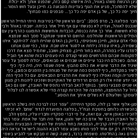
ניגן הרגשת משהו באוויר, היה איזשהו קסם כזה, שהִפנט אותך ולא יכולת
שלא להסתכל, מניע את הגוף בעדינות הטבועה בו. חייכן ובעל חוש הומור...
חיוך יפה כל כך, של בן אדם יפה כל כך... מבפנים כמו מבחוץ".
חבר מפלוגה ב', מרס 2005: "ביום הראשון שלי בטירונות הייתי החייל הראשון
שנכנס לאוהל, ועדיין לא נפגשתי עם אף חייל אחר בכיתה. ישבתי באוהל ולבי
מלא חששות. אחר כך אתה נכנסת, הכבדות והחששות התפוגגו כהרף עין עם
המילים הראשונות שהחלפנו. הרושם הראשוני שנתקבל ממך הוא שנמצא
מולי אדם עמוק, חייכן ואופטימי, בדיוק בן האדם שהיית רוצה 'להיתקע' איתו
בשמירה, באיזו עמדה נידחת או לסגור איתו שבת. עֹמר, כפי שגם אנחנו
למדנו עליו במהרה, הוא בחור חייכן, מצחיק ושובב, שתמיד מצא את דרכו
למקומות שבהם מתרחשים מעשי קונדס. היו פעמים רבות שהוא אף הוביל
אותם. כשכולם היו כבר עייפים או שבוזים או מבואסים, יכולת לסמוך על עֹמר
שיגיד את הדבר שיוציא את כולם מהבוץ. איפה שעֹמר היה, היה כיף: כיף
לשיר במקלחת, כיף לתפוס כמה שניות של מנוחה בין הזמנים וכמובן, כיף
לסיגריה וקפה ואפילו כיף לעשות את הדברים המבאסים. עם כל הכיף הזה
אני יודע שהיו אלו רק המים הרדודים של האוקיינוס ושזכינו ליהנות רק מגוון
או שניים מצבעי נפשך. בנוסף לכאב הבלתי נתפס של האובדן, ישנו גם כאב
גדול על ההחמצה, החמצה של היכרות קצרה מדי שלא אפשרה לנו לצלול
לעומקך ושלעולם לא נשלים איתך את המסע."
סגן-אלוף אשר בן לולו, מפקד היחידה: "עֹמר זכרו לברכה היה בשלב הראשון
בהכשרתו כלוחם בחטיבת הנח"ל, בפלוגה המיועדת לגדוד 'שחם'. לא זכיתי
להכירו באופן אישי, עם זאת, על פי דברי מפקדיו וחבריו עליו, נחמץ הלב
בשל האובדן הכבד של אדם כה ישר והגון, אשר היה חבר של אמת. עֹמר בחר
להתגייס ליחידה קרבית, הנמצאת בחוד החנית של העשייה המבצעית והגנת
המולדת. רק יום אחד לפני מותו נשבע עֹמר לצבא ההגנה לישראל ונראה היה
כאדם גאה בהחלטתו. משפחת ברנד, בשעה קשה זו מבקש אני להביע בשמי