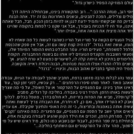
עולם המוזיקה הפסיד כישרון גדול."
יוסי רגב, מנחה ההרכב: "... רוב התקשורת בינינו, שבתחילה הייתה דרך
מילים וצלילים, הפכה למבטים, ובשנים האחרונות גם זה ירד. אתה הבנת
בדיוק מה שביקשתי ותמיד ידעת לנגן או להיות בזמן הנכון. חבל, חבל שאתה
איננו, עוד היו לי תכניות בעבורך, אבל אני שקט כי לפחות בתקופה שהיינו
יחד אתה מיצית את המאה אחוז, אפילו יותר."
בגיל הנעורים הִקשה על מוריו ועל הוריו כשהעז לעשות כל מה שאחיו לא
העזו, ועשה זאת בגדול. "לנו היה קצת קשה עם זה, אבל אין ספק שהכנסת
פלפל למשפחה," מעידים הוריו. עֹמר התבלט בחוש ההומור המיוחד שלו,
ומעשי השובבות והקונדס הנועזים ליוו אותו גם בשנות ההתבגרות. תקופת
הלימודים בתיכון לא הייתה קלה לו, לשיעורים כמעט לא טרח להגיע. אך
בשנים הללו התגלו אצלו תכונות מנהיגות, הבנה ויכולת ראייה והקשבה.
תמיד היה מוקף בחברים ואהוב הבנות, וכינויו – "ברנדי".
עֹמר נהג לבלות הרבה מזמנו ברפת, תחביב שהפך לעבודה עד הגיוס, עבודה
שאהב מאוד. לאחר מותו סיפרו הרפתנים: "... רק עכשיו, לפני זמן קצר, עוד
ראינו אותך בינינו. עם המגפיים על הטרקטור או על השופל, על פי מה שצריך
לעשות באותו הזמן. תמיד רציני בעבודה. בחליבה קל רגלים, מסביב
ל'קרוסלה', מביא את הפרות בזריזות, לא חולם בדרך, מטפל בכלים. לכלוך
ואבק לא הטרידו אותך, ואם כן, לא ויתרת, את העבודה צריך לעשות ואתה
עשית אותה בנאמנות ובחריצות, כי זה היה האופי והחינוך שקיבלת. אנו עדיין
רואים אותך יושב על הספה עם המגפיים, עם הסיגריה. כמה מאיתנו 'זקנים'
עליך. ממרחק הזמן, זוכרים את הילד הקטן שהגיע לעבודה בעקבות אחיו,
בתחילת בית ספר התיכון, לעבוד יום בשבוע כמו כולם, מיד ראינו שיש על מי
לסמוך, מהר עלה על הטרקטורים וגם השתתף בחליבה..."