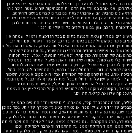
הרבה ובעיקר אוהב לבלות עם בן דודי אלמוג. דמות שאני מעריץ היא עידן
אלתרמן, אני אוהב במיוחד את הדמויות המצחיקות שהוא עושה. זיכרונותיי
הראשונים מהבית הם שאהבתי לצאת עם בגדים קצרים בגשם ולהירטב.
בשבתות הייתי הולך עם משפחתי לאסוף פטריות ואימא שלי אומרת שהייתי
מוצא הכי הרבה מכולם. האירוע הכי חשוב בשבילי היה כשנבחרתי לנגן
בתזמורת (הרכב) נען עם עוד ילדים בליווי של יוסי רגב."
השיעורים עם דורון גיאת והנגינה בתופים בכל הזדמנות גרמו לו שמחה אין
קץ ובעיקר כשהתחיל לנגן בכיתה ה' בהרכב הצעיר "דיקסי", עם יוסי רגב.
הוא תופף עד הגיוס. המוזיקה הפכה אצלו לחוויה עמוקה והעשירה את עולמו
במפגשים עם אנשים מיוחדים ובהרכבי נגינה שונים, גם אם ניסה להימנע
מהופעות של התזמורת מול קהל, "לא צריך הופעה," אמר, "לכל הפחות
שיהיה בלי מצלמות". המורה שלו דורון גיאת הציע לו לאחר כמה שנים של
תיפוף להצטרף לאנסמבל בקיבוץ, קבוצה שנפגשה פעם בשבוע לחזרות
ויצאה להופעות. דורון: "בהתחלה עֹמר נרתע, כי המחשבה לנגן בפני קהל
הביכה אותו, כאילו שהמקום של המוזיקה אצלו הוא מקום אינטימי, השמור
רק לו. לאחר ש'ישן על זה' החליט בכל זאת להצטרף להרכב, לימים הבנתי
שזה נתן לו המון מכל הבחינות: ביטחון מוזיקלי, תקשורת עם הנגנים
והמנצח, הקשבה עמוקה ויכולת להופיע בפני קהל מבלי לציין את העצמת
הטכניקה שלו ואת קריאת התווים."
טליה, חברה להרכב "דיקסי", מתארת: "יום שישי וחדר התופים מתפוצץ
מבסים של 'רד הוט צ'ילי פפר' או מאיזה קטע ג'ז מטורף של יוסי. עֹמר כמובן
כבר שם, מהרגע שירד מהאוטובוס מתאמן, הוא תמיד התאמן כדי להיות טוב
יותר, מוכן יותר. ל'דיקסי' אף פעם לא היה מאחר. עמוד התווך של הלהקה
הצעירה, החל מהקמתה... גם כשכולנו נטשנו, עֹמר לא ויתר. המוזיקה הייתה
חלק ממנו. תמיד החזקתי ממנו על ההתמדה והאהבה למוזיקה, וכמו
שהמוזיקה הייתה חלק מעֹמר, עֹמר יישאר לעולם חלק גדול מלהקת 'דיקסי'.