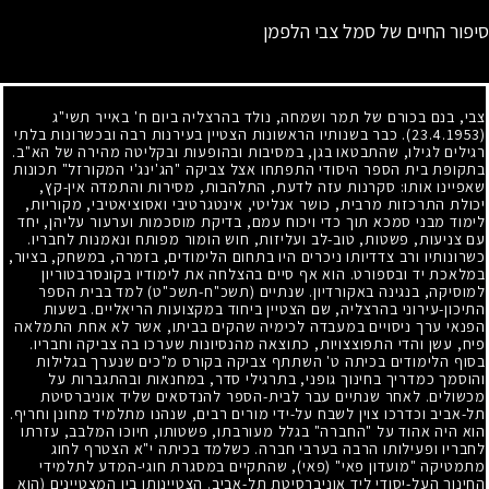
סיפור החיים של סמל צבי הלפמן
צבי, בנם בכורם של תמר ושמחה, נולד בהרצליה ביום ח' באייר תשי"ג
(23.4.1953)
. כבר בשנותיו הראשונות הצטיין בעירנות רבה ובכשרונות בלתי
רגילים לגילו, שהתבטאו בגן, במסיבות ובהופעות ובקליטה מהירה של הא"ב.
בתקופת בית הספר היסודי התפתחו אצל צביקה "הג'ינג'י המקורזל" תכונות
שאפיינו אותו: סקרנות עזה לדעת, התלהבות, מסירות והתמדה אין-קץ,
יכולת התרכזות מרבית, כושר אנליטי, אינטגרטיבי ואסוציאטיבי, מקוריות,
לימוד מבני סמכא תוך כדי ויכוח עמם, בדיקת מוסכמות וערעור עליהן, יחד
עם צניעות, פשטות, טוב-לב ועליזות, חוש הומור מפותח ונאמנות לחבריו.
כשרונותיו ורב צדדיותו ניכרים היו בתחום הלימודים, בזמרה, במשחק, בציור,
במלאכת יד ובספורט. הוא אף סיים בהצלחה את לימודיו בקונסרבטוריון
למוסיקה, בנגינה באקורדיון. שנתיים (תשכ"ח-תשכ"ט) למד בבית הספר
התיכון-עירוני בהרצליה, שם הצטיין ביחוד במקצועות הריאליים. בשעות
הפנאי ערך ניסויים במעבדה לכימיה שהקים בביתו, אשר לא אחת התמלאה
פיח, עשן והדי התפוצצויות, כתוצאה מהנסיונות שערכו בה צביקה וחבריו.
בסוף הלימודים בכיתה ט' השתתף צביקה בקורס מ"כים שנערך בגלילות
והוסמך כמדריך בחינוך גופני, בתרגילי סדר, במחנאות ובהתגברות על
מכשולים. לאחר שנתיים עבר לבית-הספר להנדסאים שליד אוניברסיטת
תל-אביב וכדרכו צוין לשבח על-ידי מורים רבים, שנהנו מתלמיד מחונן וחריף.
הוא היה אהוד על "החברה" בגלל מעורבתו, פשטותו, חיוכו המלבב, עזרתו
לחבריו ופעילותו הרבה בערבי חברה. כשלמד בכיתה י"א הצטרף לחוג
מתמטיקה "מועדון פאי" (פאי), שהתקיים במסגרת חוגי-המדע לתלמידי
החינוך העל-יסודי ליד אוניברסיטת תל-אביב. הצטיינותו בין המצטיינים (הוא