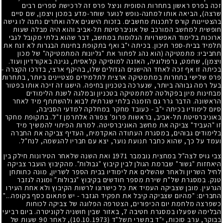
זכה בפרס ראשון בתחרות הסופית וניצל פרס זה לרכישת ספרים רבים
שרצה), הביאה אותו למחנה-נופש לנוער שוחר-מדע במכון ויצמן, שם סיים
בהצטיינות קורס לתכנות מחשבים. בזכות הישגים אלה ואחרים נתנה לו גישה
חופשית למחשב המורכב של אוניברסיטת תל-אביב והוא היה מבלה שעות
ארוכות בלימוד האפשרויות הגלומות במחשב, דבר שהוא בלתי מקובל לגבי
תלמיד בבית-ספר תיכון. בכיתה י"ב ואף בתקופת בחינות הבגרות לא זנח את
תחביביו: מתמטיקה (הוא נהג לפתור את "גליונות המתמטיקה" של מכון
ויצמן), שחמט, גרפולוגיה, האזנה למוסיקה קלאסית, נגינה באקורדיון ועוד.
בכיתה זו אף זכה לאחד ההישגים הגדולים שלו, בהיקף ארצי, בדרכו הקצרה
-
פרס שלישי בתחרות במתמטיקה ארצית לתלמידים מצטיינים ביותר, בתחרות
בעל רמה גבוהה ביותר, שנערכה בטכניון בחיפה. הישגו זה זיכה אותו בפטור
מבחינות מיון בפקולטה למתמטיקה בטכניון ובמלגה לשנת הלימודים
הראשונה. הדבר גרר גם הזמנה בלתי שגרתית לבוא ולהשתתף מיד לאחר
סיום לימודיו בכיתה י"ב
-
כעובד מחקר במחלקה למדעי הסביבה,
באוניברסיטת תל-אביב, בראשות פרופ' צפורה אלתרמן ז"ל. בתקופת מחקר
זו "העביד" צביקה את מחשב האוניברסיטה. למרות הפיתוי להמשיך מיד
בלימודים גבוהים, במסגרת העתודה האקדמית, העדיף צביקה את החברה
ועמד על כך, שהוא כחבר תנועת נוער, יצא עם חבריו להגשמה, לנח"ל.
צבי גויס לצה"ל במחצית נובמבר
1971
ואת השנה שלאחר הטירונות חילק בין
היאחזות "גשור" שברמת הגולן לבין קיבוץ "גבולות". מהקיבוץ הועבר צביקה
לחיל השריון ולאחר שהשלים את לימודיו בבית הספר לשריון, מונה כתותחן
טנק. במסגרת של"ת שירת מספר חודשים בקיבוץ "גבולות" ומונה לגזבר
הגרעין. מובן שצביקה העמיד את כל כישרונו לרשות הקיבוץ ולא אחת העירו
החברים: "מהיום שצביקה קיבל את תפקיד הגזבר
-
יש פתאום כסף בקופה..."
כשפרצה מלחמת יום הכיפורים, הצטרפה הפלוגה של צביקה לכוחות
הבלימה שפעלו במסגרת חטיבה
7
, באזור שבין חושניה לקוניטרה. ביום רביעי
בבוקר, ערב סוכות, י"ד בתשרי תשל"ד
(10.10.1973)
, לאחר
90
שעות של