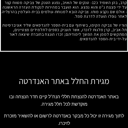
קרב, בהן השמיד כ
12
- טנקים של האויב, נפגע הטנק של צביקה מטווח קצר
על ידי פצצת נ"ט והוא נפצע. הוא הועבר במהירות לנקודת העזרה הראשונה
-
אולם שם נקבע מותו. צביקה הובא למנוחת-עולמים בבית-העלמין בהרצליה.
לאחר נופלו הועלה לדרגת סמל.
הוריו של צביקה הקימו, בשיתוף עם בית-הספר להנדסאים שליד אוניברסיטת
תל-אביב, קרן מלגות לזכרו, אשר תעניק כספים לתלמידים מצטיינים,
המתקשים לממן את המשך לימודיהם
;
זכרו הונצח בחוברת שיצאה לאור
על-ידי בית-הספר להנדסאים.
מגירת החלל באתר האנדרטה
באתר האנדרטה להנצחת חללי הנח"ל קיים חדר הנצחה ובו
מוקדשת לכל חלל מגירה.
לתוך מגירה זו יכול כל מבקר באנדרטה לרשום או להשאיר מזכרת
לזיכרו.