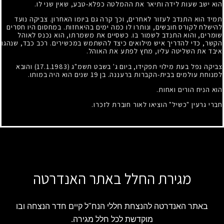
הוא ישב שעות לידה ותיאר את ההמלטה כפלא-טבע, שאין שני לו.
תמיד הוא התנדב לעזור לאחרים, וכך קרה גם ביומו האחרון. צביקה נועד
להישלח לקורס חובשים, ונותרו לו כמה ימים בהיאחזות. במחסום היו חסרים
שומרים, והוא התנדב לשמור בו. כשסיים את משמרתו, הוא נכנס לאוהל
הקשר, כדי להדריך איש מילואים כיצד להשתמש במכשירים. רכב כבד, שנהגו
איבד את השליטה עליו, מחץ לפתע את האוהל.
צביקה נפל בעת מילוי תפקידו, ביום ג' בשבט תשמ"ג
(17.1.1983)
והובא
למנוחת עולמים בבית-הקברות ברעננה. בן
19
שנים הוא היה במותו.
הוא הניח הורים ואחות.
חברי גרעין "כשיל" הוציאו לאור חוברת לזכרו.
מגירת החלל באתר האנדרטה
באתר האנדרטה להנצחת חללי הנח"ל קיים חדר הנצחה ובו
מוקדשת לכל חלל מגירה.