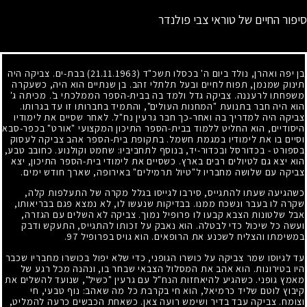
סיפור החיים של טוראי צבי פולנדר
בן יפה ואהרן, נולד ביום ה' בכסלו תשכ"ד
(21.11.1963)
בבת-ים. צביקה היה
תינוק שמנמן, תפוח לחיים ובעל תלתלי זהב. בן שנתיים הוא היה, כשעקרה
משפחתו לרעננה. צביקה גדל ולמד בה בבית-הספר הממלכתי ב'. מכיתה ג'
הוא היה חבר בתנועת "המחנות העולים", והתמיד בחברותו זו עד בגרותו.
צביקה היה למדריך בה ואחר-כך חבר גרעין נח"ל. לאחר שסיים את לימודיו
היסודיים, הוא החליט ללמוד בבית-הספר התיכון המקצועי "אורט" בכפר-סבא
וסיים בו את לימודיו במגמת חשמל. בתקופת בית-הספר אהב צביקה לעסוק
בספורט
-
בכדורסל ובכדור-יד, בנוסף לתחביביו: שחמט וקולנוע. כחובב טבע,
הוא יצא גם לטיולים רבים בארץ. כשסיים את לימודי בית-הספר התיכון, יצא
צביקה עם שלושה מחבריו ל"טיול תרמילים" באירופה, שארך חודש ימים.
כשהגיעה שעתו להתגייס, סירבו לגייסו בגלל מקרה של התעלפות קלה,
שקרה לו בעבר ונשכח ממנו. בבדיקות שנעשו לו, לא נמצא פגם בבריאותו,
אבל שלטונות הצבא קבעו לו פרופיל נמוך. צביקה לא השלים עם הגזרה,
ועשה כל שיכול כדי לבטלה. הוא נאבק על זכותו להתגייס, התעקש ודבק
במשימתו והצליח לשכנע את הרופאים. הוא גויס בפרופיל
97
.
עד לגיוסו שמר צביקה על כושרו הגופני, כדי שלא יפול בכושרו מחבריו שכבר
היו בטירונות. הוא אהב את המסלול הצבאי שבחר בו, ונהנה מכל רגע של
מאמץ גופני. כשהגיע להיאחזות הנח"ל עם גרעין "כשיל", שנועד להשלים את
קיבוץ לוטם שליד כרמיאל, הוא חי בקרבת כל מה שאהב: נוף טבעי, חי
וצומח. צביקה עבד בדיר ושימש רועה צאן. כשאחת הכבשים כרעה להמליט,