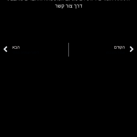
דרך צור קשר
הקודם
הבא
אמיר רוזנברג
לימור-שמחה ברמי