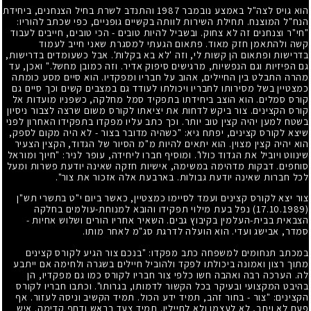
הוא גויס לצה"ל באמצע נובמבר
1987
והתנדב לשרת בחיל הצנחנים, ביחידת
הנח"ל המוצנח. תחילת השירות לוותה בקשיים גופניים, כפי שכתב להוריו:
"חי"ר וצנחנים זה לא צחוק. ובשביל להיות טובים - הכי טובים, חייבים לעבוד
קשה ולהתאמן חזק מאוד. פתאום הגעתי למסגרת שאני חייב לעמוד
בדרישות ופתאום הן קשות לי, וזה 'לא בא בקלות'. אבל כשעומדים בדרישות,
גם הפיזיות וגם הנפשיות, מרגישים סיפוק אדיר. וזה כמובן מחשל." ואכן, עד
מהרה התבלט בין החיילים, אהוב על חבריו ומפקדיו. הוא סיים מסע כומתה
כמצטיין בשל מסירותו לחבריו ויכולתו לעודד גם במצבים קשים וכך סיים גם
קורס סמלים. הוא הוצב ביחידתו בתפקיד סמל מחלקה, כשפניו מועדות אל
קורס הקצינים. צור ביקש לדחות את יציאתו לקורס משום שרצה לצבור ניסיון
בשטח למען יהיה קצין טוב יותר. וכך כתב עליו מפקדו בתפקידו האחרון לפני
שיצא לקורס קצינים, יפתח גיא: "כשהיה מדובר בצור - לא היה מקום לספק,
הוא יהיה קצין מצוין. הוא יתאים להיות מ"מ הסיור של הגדוד, הקצין הצעיר
שינווט ויוביל את הגדוד כולו". ומוסיף חברו ליחידה, עופר לניר: "חיוך ומוראל
סוחפים. דבקות מדהימה במשימה, אישיות חזקה שאינה יודעת פשרות ומעל
לכל חברות שאינה יודעת גבולות. בארבעת אלה אזכור את צור".
צור יצא לקורס קצינים ועמד לסיימו כמצטיין, כאשר ביום י"ט בתשרי תש"ן
(17.10.1989)
נפל בעת מילוי תפקידו והובא למנוחת-עולמים בחלקה
הצבאית בבית-העלמין בקיבוץ גבים. השאיר אחריו הורים ושלוש אחיות -
סמדר, אבישג ועדי. הוא הועלה לדרגת סג"מ לאחר מותו.
במכתב תנחומים למשפחה כתב מפקדו: "בנכם צור הגיע לקורס קצינים
מתוך רצון ואמונה ביכולתו לפקד ולהוביל חיילים בשגרה ולחימה אם ייתבע
לה. הערכה רבה ואהבה חשו כלפי צור חבריו לקורס כמו גם מפקדיו, הן
בהיבט המקצועי ובעיקר בכל הקשור לדמותו, בגרותו". וכתבו חבריו לקורס
הקצינים: "צור - בחור זהב, תמיד ידע הכול. תמיד הקשיב וניסה לעזור. אף
פעם לא ויתר, לא לעצמו ולא לחייליו. תמיד צעד בראש ודחף קדימה. איש