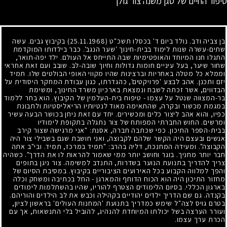
סיפור החיים של סגן משנה צור גולן
בן צביה ודב. נולד ביום ד' בכסלו תשכ"ט
(25.11.1968)
בקיבוץ גבים. עשה
שתים-עשרה שנות לימוד בבית-חינוך 'שער הנגב'. כבר בילדותו המוקדמת
התגלו חנו המיוחד והאופטימיות שבה התייחס אל העולם. ילד יפה-תואר,
שחור שיער, בעל עיניים חומות גדולות וחיוך שובה-לב. שובב ועם זאת אחראי
וממלא כל מטלה באחריות וברצינות שהיו מקווי האופי הבולטים שלו. תמיד
יזם ותכנן. אהב לבצע 'פרויקטים', כהגדרתו, כגון עבודת המחקר היסודית על
הבדווים, אשר זכתה לשבח ונמצאת בארכיון משרד החינוך, ומשימת
בר-המצווה שנטל על עצמו - טיפוח בית-העלמין של הקיבוץ. הוא בחר ללמוד
במגמת מכשור ובקרה, שהתאימה מאוד לנטיותיו הריאליסטיות ולתבונת
כפיו, והוא אהב ליצור כלים ומכשירים. יחד עם זאת ניחן בכושר הבעה עשיר
ומרשים. החוש החברתי המפותח של צור נתגלה בתקופת לימודיו
בבית-הספר התיכון. כפי שכתבה חברה, אסנת: "אני מרגישה שצור קירב
אנשים ובעצם היה הקשר שלהם לקבוצה, ואני חושבת שגם בשבילי צור היה
הקבוצה". ומעידה המחנכת, דליה בהרב: "תמיד במרכז, תמיד. ובי"ב אתה
חבר יותר מחניך. בוגר וחושב יותר ממי שאמור להראות לו את הדרך". כשהיה
צריך להדריך בתנועת הנוער בשדרות, התנדב למשימה. צור ניגן בתופים
והפך למלווה הקבוע בכל האירועים הציבוריים בקיבוץ. במסיבת הסיום של
מחזור התיכון היה הוא הכוח הדוחף והמארגן - החל בכתיבה ומשחק וכלה
בארגון הכללי. בסיום הלימודים הצטרף להוריו, שהיו בהשתלמות לימודים
בקנדה. גם שם הדריך ילדים יהודיים בקהילה וכבש את לב הילדים והוריהם.
בטרם גויס לצה"ל שימש כמדריך בתנועת 'המחנות העולים' בראשון לציון,
ועורר הערצה בשל יכולתו המיוחדת להנהיג, להוביל בלי התנשאות, אך עם
הכרת ערך עצמו.