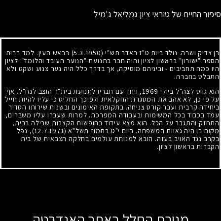
סיפור החיים של טוראי ציון גמליאל ג'מיל
בן צדוק ושרה. נולד ביום ט"ז באדר תש"י
(5.3.1950)
בראש העין. למד בבית
הספר "ישורון" בראשון לציון והיה חבר בתנועת "הנוער העובד והלומד". לציון
היו כמה תחביבים - וביניהם מוסיקה, אך בדרך כלל היה נער צנוע ושקט ולא
התבלט בחברה.
הוא גויס לצה"ל ביולי
1969
, ויחד עם חבריו לתנועת בית"ר הוצב לנח"ל. אף
על פי כן, לא אהב את המסגרת החקלאית ולפיכך החליט כי עליו להיות חייל
ביחידה קרבית ועבר קורס צניחה. בתקופת האימונים ובשנות שירותו הסדיר
עמד בכבוד בכל המשימות ובעבודה המפרכת. למרות שעברו עליו משברים,
התחזק והתגבר על הכל. הוא מצא עידוד בחופשות הקצרות שבילה בבית,
מקום בו היה גאוות המשפחה. ביום י"ט בתמוז תשל"א
(12.7.1971)
, נפל
בקרב נגד האויב בעזה. הובא למנוחת עולמים בחלקה הצבאית של בית
הקברות בראשון לציון.
מגירת החלל באתר האנדרטה