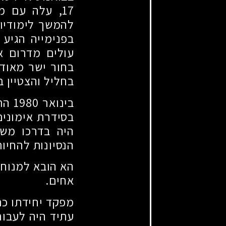
17
, עלה עם מש
להמשך לימודיו 
בפנימייה הגיע 
עולים מדרום א
בחור ישר מאוד,
בחליל והצטיין ב
בינואר
1980
התג
בסידרת אימונים
היה בדרכו משט
הנסיונות להחיות
הא הובא למנוחו
אחים.
מפקד יחידתו כתב
עתיד היה לעבו