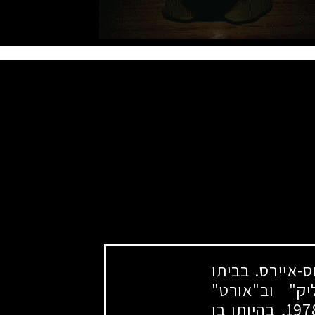
-איירס. בביתו
ק" וב"אורט"
197
, בהיותו בן