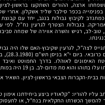
פחתו ארצה, ההורים השתקעו בראשון-לציון 
בפנימייה בכפר סילבר שליד אשקלון. אחרי שסי
כמתנדב לקיבוץ גבולות בנגב, יחד עם קבוצת
מריקה. בגבולות הצטרף לגרעין נח"ל. לפי עד
 טוב-לב, רגיש והשרה אווירה של שמחה סביבו.
נגינתו.
ייס לצה"ל, לגרעין שקיבוץ-האם שלו היה גבול
 כרובאי. ביום י"א בניסן תש"ם
(28.3.1980)
, ב
ח האימונים לאוהלו. בדרך התמוטט ואיבד 
ו עלו בתוהו והוא מת מדום-לב. בן
19
היה במותו
ת בבית-הקברות הצבאי בראשון-לציון. השאיר אחר
 עליו להוריו: "קלאודיו ביצע ביחידתנו אימון טי
ר להמשך הכשרתו החקלאית בנח"ל, או לתעסוקה