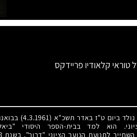
ל טוראי קלאודיו פריידקס
, נולד ביום ט"ז באדר תשכ"א
(4.3.1961)
בבואנוס
יוני. הוא למד בבית-הספר היסודי "ביאלי
 השתייך לתנועת הנוער הציוני "דרור". בשנת
8