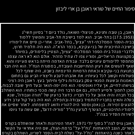
סיפור החיים של טוראי ראובן בן ארי ליבזון
ראובן, בן טובה וחנינא, מניצולי השואה, נולד ביום ד' בסיוון תשי"ג
(17.5.1953)
בתל-אביב. הוא למד בישיבת תל-אביב והמשיך ללמוד
בבית-הספר הממלכתי-דתי "עציון", בתל-אביב. אחרי-כן סיים את לימודיו
בישיבה התיכונית של בני-עקיבא, בכפר הרא"ה. הוא היה תלמיד חרוץ,
ולדברי מנהל בית-הספר הממלכתי "עציון", הצטיין בלימודים, במיוחד
במקצועות הריאליים, ומוריו צפו לו עתיד מזהיר. אולם הוא לא ראה עצמו
מתמסר ללימודים עיוניים בלבד: עבודת האדמה הייתה בראש מעייניו והוא
שאף להגשים את רעיון ההתיישבות העובדת, במסגרת הנח"ל. הוא היה חבר
בתנועת בני-עקיבא וכאחת הדמויות הדינמיות בשבט, היה שותף לכל
פעולותיו וקשוב לכל בעיותיו. את אהבתו לטבע וליצוריו הביע גם בתחום
האמנות ובשעות הפנאי עסק בעבודות גילוף וחיתוך בעץ. ראובן היה רציני
בגישתו לחיים, אך עליז ואופטימי. הוא היה יפה-תואר ובעל חיוך שובה לבבות,
מוכן לתמוך ולסייע לזולת, גם אם הדבר היה קשה מכפי כוחותיו. הוא השתלב
בכל חברה והיה אהוב על כל חבריו. כדוגל ברעיון של "תורה ועבודה", שנא
בטלה והאיץ בחבריו להתמיד בעבודה ובתפילה. הוא היה בעל קול ערב וידע
להנעים זמירות. בן נאמן ומסור היה להוריו ודואג למשפחתו. לאחר שסיים את
לימודיו התיכוניים, הצטרף לגרעין נח"ל "מוריה-דרום", שם עשה עד גיוסו
לשירות הסדיר בצה"ל.
ראובן גויס לצה"ל בסוף יולי
1971
. לאחר הטירונות ולאחר שהשתלם בקורס
קשרים, הוצב להיאחזות "נח"ל-על" ברמת-הגולן, שם היה אחראי על הקשר.
לאחר כשנה בהיאחזות "נח"ל-על" נשלח לבית-הספר לשריון, השתלם בקורס