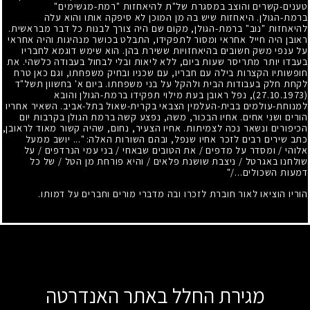
טענים-קשרים והוצב במסגרת של"ת להיאחזות "רמת-מגשימים"
ברמת-הגולן. היאחזות שיש בה מן המוכן לא סיפקה אותו והוא עלה
להיאחזות "נוב" ברמת-הגולן, מקום שם היה צורך לבנות כל דבר מבראשית.
ראובן היה חייל אחראי ומסור לתפקידו, התבלט בכושר מנהיגות והיה אחראי
על ענפי משק חשובים בהיאחזויות ששירת בהן. הוא שימש דוגמא לחבריו
בעבדו יותר מתריסר שעות ביום, ללא ליאות ובלי לבחול בעבודה כלשהי. את
חופשותיו הקצרות בילה עם חבריו, עם שכניו ובחיק משפחתו, וגם כאן טרח
לקחת חלק בעבודות הבית ולהקל על בני משפחתו. ביום א' בחשוון תשל"ד
(27.10.1973)
, נפל ראובן בעת מילוי תפקידו ברמת-הגולן והובא
למנוחת-עולמים בבית-העלמין הצבאי בקרית-שאול בתל-אביב. השאיר אחריו
הורים ושני אחים. אחיו הבכור, משה, נפצע קשה ברמת הגולן בקרבות יום
הכיפורים ונשאר נכה לצמיתות. אחיו הצעיר, נחום, שהיה קשור מאוד לראובן,
כתב שירים רבים לזכר אחיו שנפל, ובהם השורות האלה:
..."
יושב ממעל
אלוהי
/
ומסדר על מדפים
/
את הטובים שבאחי
/
בני עמי הנרדפים
/
על
שולחנו באגרטל
/
ניצבת שושנת פלאים
/
והיא פורחת מן הטל
/
של כל
דמעות השכולים
/...
"
הוריו הוציאו לאור חוברת לזכרו ובה מדברי מורים וחברים על דמותו.
מגירת החלל באתר האנדרטה