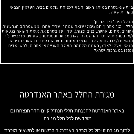
בן תשע-עשרה במותו. ראובן הובא למנוחת עולמים בבית העלמין הצבאי
בקריית שאול.
החלל הינו "נצר אחרון".
חללי "נצר אחרון" הם ניצולי שואה שנותרו שריד אחרון ממשפחתם הגרעינית
(הורים, אחים, אחיות, בנים ובנות), שחוו על בשרם את אֵימַת השואה בגטאות
ו/או במחנות הריכוז וההשמדה ו/או במנוסה ובמסתור בשטחים שנכבשו ע"י
הנאצים ו/או בלחימה לצד אנשי המחתרות או הפרטיזנים בשטחי הכיבוש
הנאצי שעלו לארץ, בשנות מלחמת העולם השנייה או אחריה, לבשו מדים
ונפלו במערכות ישראל.
מגירת החלל באתר האנדרטה
באתר האנדרטה להנצחת חללי הנח"ל קיים חדר הנצחה ובו
מוקדשת לכל חלל מגירה.
לתוך מגירה זו יכול כל מבקר באנדרטה לרשום או להשאיר מזכרת