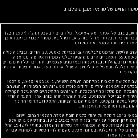
סיפור החיים של טוראי ראובן טופלברג
ראובן, בנם של אסתר ומשה-מיכאל, נולד ביום י' בשבט תרצ"ז
(22.1.1937)
בבריסל בירת בלגיה, אח לדבורה. אביו ניהל בית מסחר לבגדי גברים. ראובן
למד בבית ספר עממי בעיר הולדתו.
ערב פלישת הגרמנים לבלגיה ישבו בבריסל כ-33,000 יהודים, ובבלגיה כולה
כ-65,000. המהגרים הרבים שהגיעו לבלגיה ממזרח אירופה ומגרמניה
התארגנו בקהילות, בבתי כנסת ובארגונים עצמאיים. יהודי בריסל היו מעורים
בחיי הכלכלה ובפעילות פוליטית והפעילו ארגוני סעד, אגודות ציבור ואיגודים
מקצועיים.
עם הפלישה הנאצית במלחמת העולם השנייה, ב-10 במאי 1940, פורסמו
בבלגיה צווים אנטי-יהודיים. יהודים פוטרו ממשרותיהם הציבוריות, תנועתם
הוגבלה והם נושלו מחיי הכלכלה. השירותים הקהילתיים שהפעילה הקהילה
היהודית בבריסל התמוטטו, ובעיר השתרר תוהו ובוהו. ארגון הסעד היהודי
טיפל באלפי נזקקים, ותנועות הנוער הציונות התמקדו בתחומי החינוך
והתרבות ויזמו פעולות התנגדות.
במאי 1942 הוטלה על יהודי בלגיה חובת ענידת הטלאי הצהוב. יישום
"הפיתרון הסופי" על יהודי בלגיה החל באביב 1942. בחודש יוני גויסו אלפי
יהודים לעבודות כפייה, ומאוחר יותר נשלחו להשמדה. בסוף יולי 1942 החל
ריכוזם של יהודי בלגיה במחנה מכלן, משם שולחו הכשירים למחנות עבודה
והיתר - להשמדה.