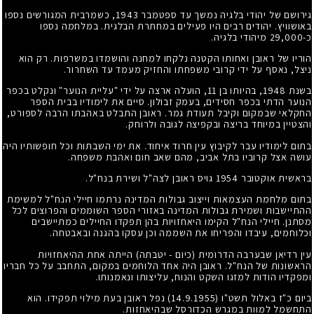
גירושם של יהודי בלגיה נמשך עד ספטמבר 1943, כשמרבית המגורשים נספו
באושוויץ. יהודים רבים היו פעילים במחתרת הבלגית. במלחמה נספו
כ-29,000 מיהודי בלגיה.
הוריו של ראובן ואחותו הקטנה נלקחו למחנה והושמדו במשרפות. רק הוא
ניצל, נאסף על ידי קרובי משפחתו והחזיק מעמד עד השחרור.
בשנת 1948, בהיותו בן 11, הועלה ארצה על ידי "עליית הנוער" ונקלט בכפר
הנוער הדתי בכפר חסידים, בעמק זבולון. סיים את לימודיו בבית הספר
החקלאי שבמקום וקיבל תעודת גמר. ראובן התבלט באהבתו הרבה לספורט,
והצטיין במיוחד בריצה ובקפיצה לגובה ולרוחק.
בתום לימודיו עבר לקיבוץ עין חרוד איחוד. את ימי השבתות וכל חופשותיו היה
עושה אצל קרוביו בתל אביב, מהם שאב חום ואהבת משפחה.
בראשית אוקטובר 1954 גויס ראובן לצה"ל ושירת בנח"ל.
בתום מלחמת העצמאות וייצוב גבולות המדינה נרתמו חיילי הנח"ל למשימת
ההתיישבות ושמירת גבולות המדינה באזורי הספר השוממים והפרוצים לכל
מסתנן. חיילי הנח"ל הקימו היאחזויות בהן תפקדו החיילים כמתיישבים
וכלוחמים, עיבדו והפריחו את השממה וכן עסקו בהגנה ובאבטחה.
עין רדיאן שבערבה הדרומית (כיום - יטבתה) הייתה אחת ההיאחזויות
הראשונות של הנח"ל. ראובן היה אחד הלוחמים במקום, התחבב על כל חבריו
ומפקדיו הודות למזגו השקט והנוח, עליצותו ונאמנותו.
ביום כ"ז באלול תשט"ו
(14.9.1955)
נפל ראובן בעת מילוי תפקידו. הוא
התחשמל למוות במגרש הכדורסל שבהיאחזות.