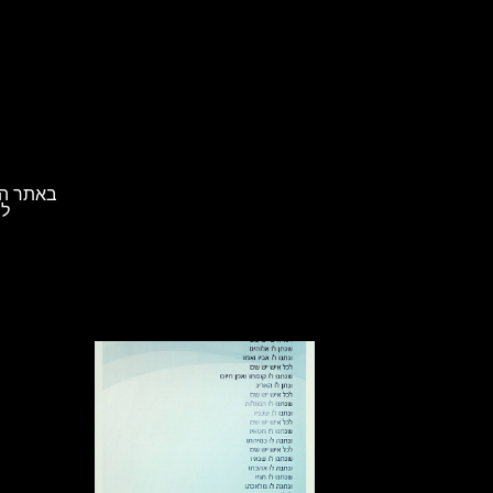
באתר הא
לת