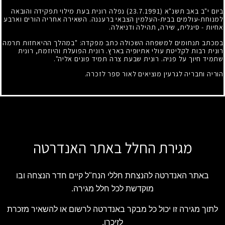
ביום י"ב באב תשנ"א
(23.7.1991)
נפלה רונית בעת מילוי תפקידה והובאה
למנוחת-עולמים בבית-העלמין הצבאי ברעננה. השאירה אחריה הורים וארבע
אחיות - סיגלית, שירה, תהילה ודניאלה.
במכתב תנחומים למשפחה השכולה כתב מפקדה: "במהלך ההיאחזות תרמה
רונית רבות לקליטת עולי אתיופיה בארץ. רונית הפועלת והיוזמת, רונית
שתמיד חיוך על פניה. רונית שבעת צרה תמיד פונים אליה".
הוריה וחבריה לגרעין מוציאים לאור ספר לזכרה.
מגירת החלל באתר האנדרטה
באתר האנדרטה להנצחת חללי הנח"ל קיים חדר הנצחה ובו
מוקדשת לכל חלל מגירה.
לתוך מגירה זו יכול כל מבקר באנדרטה לרשום או להשאיר מזכרת
לזיכרו.