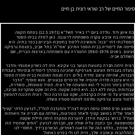
סיפור החיים של רב טוראי רונית בן חיים
בת איוון ודוד. נולדה ביום י"ז באייר תשל"א
(12.5.1971)
בפתח תקווה.
כשהיתה בת ארבע עקרה משפחתה לרעננה. כאן למדה בבית-הספר
הממלכתי-דתי 'יבנה' והמשיכה ללמוד בחטיבת-הביניים בכפר בתיה. היא
סיימה את לימודיה בבית-הספר התיכון 'אמי"ת' בתל אביב, במגמת גרפיקה
ועיצוב. בשנים
1976
-
1980
התגוררה עם משפחתה בארצות-הברית, שם
השתלם אביה.
רונית היתה חברה בתנועת הנוער בני עקיבא. היה לה כשרון אמנותי והדבר
נתגלה בעבודות העיצוב והגרפיקה שהכינה במהלך לימודיה ובמיוחד בעבודת
הבגרות, שהיתה עיצוב סדרת בולים. רכז מגמת האמנות בבית-ספרה מספר
כי היא עיצבה סדרה יפהפיה של פרפרים צבעוניים. והוא מוסיף: "הדבר
הבולט ביותר הזכור לי הוא הופעתה של רונית. תמיד מטופחת, מסודרת,
עבודותיה נקיות ללא רבב. היא היתה שקטה. היה זה שקט שהקרינה סביבה,
שהשפיע על מי שהיה בקרבתה, שקט עם הרבה כוח". רונית תיכננה להמשיך
ללמוד עיצוב וגרפיקה וחלמה לפתוח סטודיו משלה.
באמצע מרס
1990
גויסה רונית לצה"ל והתנדבה לנח"ל, לגרעין הדתי 'קטיף'.
לאחר של"ת במושב קטיף ולאחר הטירונות, נשלחה עם חבריה אל היאחזות
הנח"ל 'ברוש' בבקעת הירדן. להערכת מפקדה היתה חיילת שקטה
וממושמעת. וכך כתבה עליה שולה שץ, חברתה לגרעין: "החיוך שתמיד היה
על שפתיך, הלחץ הזה של הדאגה לאחרים, הכשרון בידיך. תחסרי לנו
בהתלהבות ובאהבה שלך, היית לנו ולי בפרט כאחות".