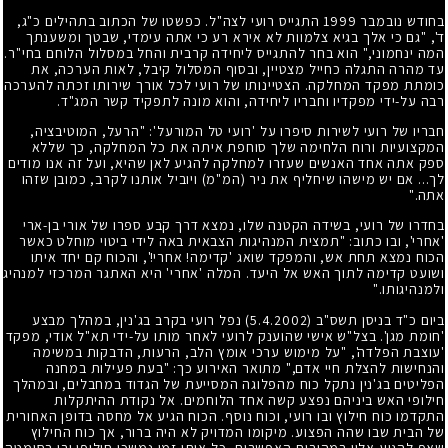
בחודש נובמבר
1999
התגייס רועי לצה"ל. כפשטו של הכתוב בתהילים כ"ג,
ד', "גם כי אלך בגיא צלמוות לא אירא רע כי אתה עימדי, שבטך ומשענתך
המה ינחמוני," הוא בחר להתגייס ליחידה קרבית והחל במסלול הלוחם בחי"ר.
עד מהרה התגלה כחייל מצטיין, ובסוף המסלול קיבל, לאות הערכה, את
כומתת מפקד המחלקה. הצטיינותו של רועי לכל אורך שירותו זכתה להערכה
רבה על-ידי מפקדיו וחבריו ליחידה, והוא מונה לתפקיד קשר המג"ד.
חבריו של רועי לשירות סיפרו על 'רועי טל המורעל': "הרעל, המוטיבציה,
המקצועיות ורוח הלחימה שלך סוחפת איתה את כל המחלקה, כך שללא
ספק אתה אחד האנשים שעזרו למחלקה להגיע לאן שהיא, ועל זה אנו מודים
לך... אם יש מישהו שיחליף את ניר (המ"מ) ויוביל אותנו לקרב, כמובן שזהו
אתה."
בחדרו של רועי, בשידה הקטנה שלו, נמצא דרך קבע ספרו של אורי בן-ארי
'אחרי', ובו כתוב: "תמצית המנהיגות הצבאית באה לידי ביטוי מוחלט כאשר
הכוח נמצא תחת אש, והמפקד שואג 'קדימה! אחרי!', והכוח קם יחד איתו
ושועט קדימה לתוך האש אל היעד. המלה 'אחרי' היא האתגר המרכזי למנהיג
ולמנהיגותו."
ביום כ"ד בניסן תשס"ב
(5.4.2002)
נפל רועי בקרב בג'נין, במהלך מבצע
'חומת מגן'. בצל"ש אישי שהוענק לרועי לאחר מותו על-ידי תא"ל אודי, מפקד
'עוצבת הפלדה', "על מימוש ערכי אומץ הלב, הרעות, הדבקות במשימה
והנחישות להצלת חיי אדם," מתואר האירוע כך: "בעת פעילות במחנה
הפליטים בג'נין נתקל כוח מהפלוגה המסייעת של הגדוד במחבלים, ובמהלך
חילופי האש ביניהם נפצע קשה אחד הלוחמים. אל נקודת ההיתקלות
התקדמו כוח חילוץ ובו רועי, וכוח נוסף. הכוח הגיע אל מחסה בדופן האחורית
של הבית שבו שהה הפצוע. מיקומו המדויק לא היה ברור, אך כוח החילוץ
שאף להגיע אליו במהירות האפשרית. כל אותו זמן נמשכו חילופי ירי בסימטה