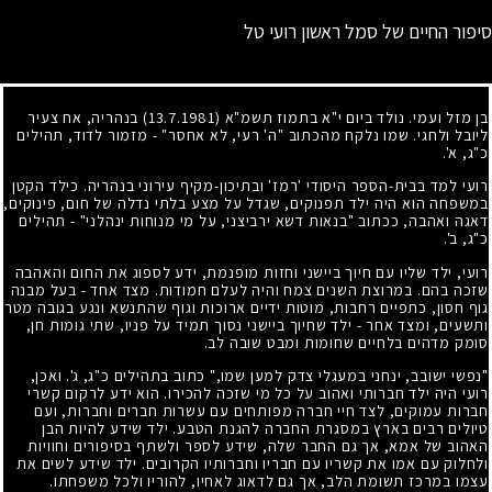
סיפור החיים של סמל ראשון רועי טל
בן מזל ועמי. נולד ביום י"א בתמוז תשמ"א
(13.7.1981)
בנהריה, אח צעיר
ליובל ולחגי. שמו נלקח מהכתוב "ה' רעי, לא אחסר" - מזמור לדוד, תהילים
כ"ג, א'.
רועי למד בבית-הספר היסודי 'רמז' ובתיכון-מקיף עירוני בנהריה. כילד הקטן
במשפחה הוא היה ילד תפנוקים, שגדל על מצע בלתי נדלה של חום, פינוקים,
דאגה ואהבה, ככתוב "בנאות דשא ירביצני, על מי מנוחות ינהלני" - תהילים
כ"ג, ב'.
רועי, ילד שליו עם חיוך ביישני וחזות מופנמת, ידע לספוג את החום והאהבה
שזכה בהם. במרוצת השנים צמח והיה לעלם חמודות. מצד אחד - בעל מבנה
גוף חסון, כתפיים רחבות, מוטות ידיים ארוכות וגוף שהתנשא ונגע בגובה מטר
ותשעים, ומצד אחר - ילד שחיוך ביישני נסוך תמיד על פניו, שתי גומות חן,
סומק מדהים בלחיים שחומות ומבט שובה לב.
"נפשי ישובב, ינחני במעגלי צדק למען שמו," כתוב בתהילים כ"ג, ג'. ואכן,
רועי היה ילד חברותי ואהוב על כל מי שזכה להכירו. הוא ידע לרקום קשרי
חברות עמוקים, לצד חיי חברה מפותחים עם עשרות חברים וחברות, ועם
טיולים רבים בארץ במסגרת החברה להגנת הטבע. ילד שידע להיות הבן
האהוב של אמא, אך גם החבר שלה, שידע לספר ולשתף בסיפורים וחוויות
ולחלוק עם אמו את קשריו עם חבריו וחברותיו הקרובים. ילד שידע לשים את
עצמו במרכז תשומת הלב, אך גם לדאוג לאחיו, להוריו ולכל משפחתו.