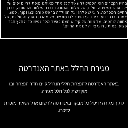
בחייו הקצרים הוא הספיק להשאיר לכל אחד מאיתנו מופת לחיים יפים של
ילד אוהב משפחה וזולת, של שלווה ואמונה בדרכו השלווה והבטוחה, בדרך
החיים המפרכת. רועי יצא להגן על המולדת בראש מורם ובגו זקוף, ספוג
אמונה בדרכו וערכיו. רועי הותיר לנו מורשת של אהבת הארץ והמולדת, של
אחוות לוחמים, של מוות על קידוש השם כאשר מסר נפשו כדי לחלץ חבר
פצוע. במותו, רועי ציווה לנו את החיים."
מגירת החלל באתר האנדרטה
באתר האנדרטה להנצחת חללי הנח"ל קיים חדר הנצחה ובו
מוקדשת לכל חלל מגירה.
לתוך מגירה זו יכול כל מבקר באנדרטה לרשום או להשאיר מזכרת
לזיכרו.