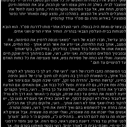
שמעבר לבית. בשלב זה ניתק עצמו רועי מן הכוח, עזב את המחסה וזינק
לפנים, תחת אש, אל עבר הסימטה ומקורות הירי, מתוך כוונה לחסל את
המחבלים ולהגיע אל הפצוע. במהלכו זה, נפצע קשה ומאוחר יותר נפטר
מפצעיו." באירוע נהרג גם סמ"ר עודד קורנפיין.
בן עשרים-ואחת היה בנופלו. רועי הועלה אחרי מותו לדרגת סמ"ר. הוא הובא
למנוחות בבית-העלמין הצבאי בנהריה. הותיר אחריו הורים ושני אחים.
כתב עדיאל, חברו לצבא של רועי: "כשאני מנסה לדמיין את הסימטה, את
המצב, אותך בעת הלחימה, אני יודע את אשר הניע אותך - כוח החיים, אשר
הוצאת אותו אל הפועל בכל מאודך: בהליכתך, בחיילותך, בקריאותיך
ובמבטיך המלאים התפעלות. ואני יודע, רועי, שגם במיתתך היית שוקק חיים
ותנועה. ואולי זהו כוחה של מסירות נפש, אשר מעצימה את כל כוחות האדם
עד למיצויים עד תום."
בני המשפחה כתבו לזכרו של רועי: "רועי שלי. דע לך כי במותך לא לקחת
הכל איתך, כי השארת לנו דרך בה ניתבת לנו חינוך ערכי של הטוב והיפה
בחיינו, 'קדושת החיים', 'והדרת פני זקן', 'לפני שיבה תקום'. וגם ציפור אם
נפלה ופח אין לה, גם לה עזרת. ומעל לכל כבוד אב, אם והאחים. וגם הודעת
לחבריך את הדרך שבה הלכת, ושילמת על כך בחייך... רועי, בחייך הקצרים
ידעת למצות את החיים עד כמה שניתן, וקבעת כי האושר הוא דרך ולא גורל:
יש לעבוד כאילו לא זקוקים לכסף, יש לאהוב כאילו אף פעם לא פגעו בך, יש
לרקוד כאילו שאף אחד לא רואה אותך... רועי, אלוקים נתן לך את הכלים,
אתה בחרת איך להשתמש בהם ואיך לחיות את חייך. רועי, נשמה טהורה.
אנשים אולי ישכחו את מה שאמרת, ואולי ישכחו מה שעשית. אבל אנשים לא
ישכחו מה גרמת להם להרגיש... בתהילים כ"ג, פסוקים ה'-ו' כתוב 'תערוך
לפני שולחן נגד צוררי. דישנת בשמן ראשי, כוסי רוויה. אך טוב וחסד ירדפוני
כל ימי חיי, ושבתי בבית ה' לאורך ימים'. רועי נקטף מאיתנו בטרם עת, אך