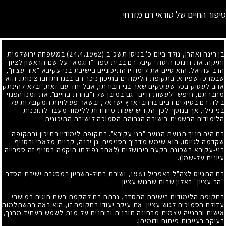
סיפור החיים של טוראי רם מזרחי
בן רינה ואהרן, נולד ביום כ' בניסן תשכ"ב
(24.4.1962)
במשפחה ירושלמית
ותיקה. את חינוכו היסודי קיבל רם בבית-ספר "דוגמא" על-שם הראשון לציון
הרב עוזיאל. הוא סיים את לימודיו התיכוניים בישיבת בני-עקיבא "אור עציון",
שבמרכז שפירא. בתקופת הלימודים בתיכון ניכר רם בבגרותו וברצינותו. הוא
אהב לעסוק בכל שעוסקים שאר בני חבורתו, אבל יחד עם זאת, ובלא להינתק
מחברתם, חיפש "לעשות חיים" גם במובן של ו"בחרת בחיים". את זמנו הפנוי
בילה רם בטיולים רבים ברחבי ארץ-ישראל, ובשאר פעילויות המקובלות על
בני גילו, אך בנוסף לכך הקדיש שעות מיוחדות ללימוד מעבר לתוכנית
הלימודים הרשמית בישיבה הגבוהה הסמוכה לישיבה התיכונית.
רם היה חניך תנועת הנוער "בני עקיבא". בתקופת לימודיו בתיכון ובתקופה
שקדמה לגיוסו, הוא שימש מדריך בסניפים: גן יבנה, קריית מלאכי ובסניף
בני-עקיבא בשכונת בקעה בירושלים (לאחר נפילתו הוקמה בסניף זה ספרייה
עיונית על-שמו).
רם התגייס לצה"ל באפריל
1981
, ושירת בחיל-השריון במסגרת ישיבת הסדר
"הר עציון" באלון שבות שבגוש עציון.
בתקופת הלימודים בישיבת ההסדר, נרתם רם להקמת רשת חוגים במושבי
עדולם הסמוכים לגוש עציון. את עיקר יעודו בתקופה זו, הוא ראה בהשתלמות
אישית ובבנייה עצמית מבחינה תורנית ורוחנית על מנת לשמש בעתיד מחנך,
בעיקר בעיירות פיתוח ודומיהן.