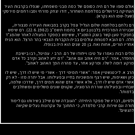
אולם סופו של רם היה כסופם של כמה מבני משפחתו, שנפלו בקרבות העיר
העתיקה בירושלים במלחמת השחרור, דודו יצחק מזרחי וסבו רחמים מירסקי
(שעל-שמו הוא נקרא).
רם נלחם במלחמת שלום הגליל ונפל בקרב במבואות העיירה מנצוריה,
שבגיזרה המרכזית בלבנון ביום א' בתמוז תשמ"ב
(22.6.1982)
. רם שימש
בתפקיד טען-קשר בטנק הסמג"ד, ששימש כמפקד הפעולה לאחר שהמג"ד
חלה. רם הובא למנוחת עולמים בבית-הקברות הצבאי בהר הרצל. הוא הניח
אחריו הורים, אחות ואח. בן
20
שנים הוא היה בנופלו.
מלים רבות נאמרו על טיבו וייחודו של רם. הרב י. עמיטל, רבו בישיבת
ההסדר, אמר: "רם היה אוהב וגם אהוב". "רם ידע לאהוב וקירב כל אדם
מרקע דומה לשלו. ומרקע אחר, עד מהרה הפך האהוב לאוהב".
הרב א. ליכטנשטיין אמר: "אשרי תמימי דרך
-
אשרי מי שיש לו דרך, שיש לו
כיון ושאיפות, שיש רצף והמשכיות בחייו ובפעילותו. אבל יתרה מזו
-
לא רק
אשרי אדם שיש לו דרך, אלא אשרי אדם שהוא תמים דרך, שדרכו שלמה,
שבחייו ובפעילותו שוררת הרמוניה, שקווים שונים משלימים ומשתלבים
בדמותו".
ולסיום, דבריו של מפקד היחידה: "העובדה שרם שילב בשירותו גם לימוד
תורה וגם שירות קרבי מלמדת, כי התחנך על עקרונות נעלים שקיווה
להגשים".