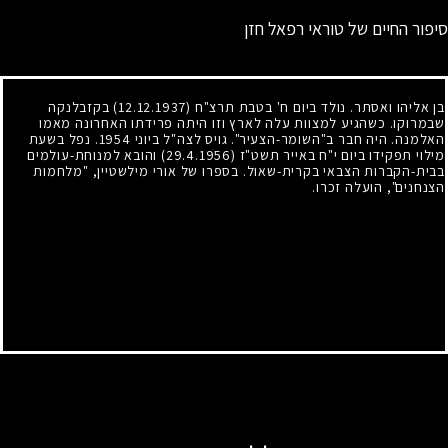
סיפור החיים של טוראי רפאל חזן
בן אליהו ואסתר. נולד ביום ח' בטבת תרצ"ח
(12.12.1937)
בקזבלנקה
שבמרוקו. כשהגיע למצוות עלה לארץ וזו היתה פרידתו האחרונה מאמו
האלמנה. היה חבר ב"השומר-הצעיר". גויס לצה"ל ביוני
1954
. נפל בשעת
מילוי תפקידו ביום י"ח באייר תשט"ז
(29.4.1956)
והובא למנוחת-עולמים
בבית-הקברות הצבאי בקרית-שאול. בספרו של אורי מילשטיין, "מלחמות
הצנחנים", הועלה זכרו.