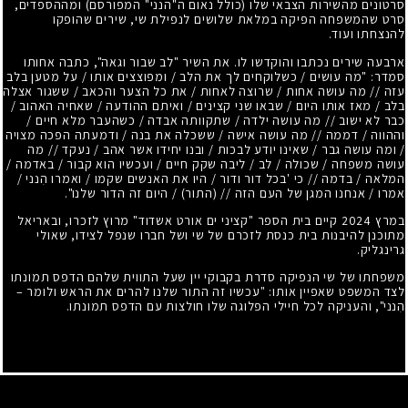
סרטונים מהשירות הצבאי שלו (כולל נאום ה"הנני" המפורסם) ומההספדים,
סרט שהמשפחה הפיקה במלאת שלושים לנפילת שי, שירים שהופקו
להנצחתו ועוד.
ארבעה שירים נכתבו והוקדשו לו. את השיר "לב שבור וגאה", כתבה אחותו
סמדר: "מה עושים / כשלוקחים לך את הלב / ומפוצצים אותו / על מטען בלב
עזה // מה עושה אחות / שרוצה לאחות / את כל הצער והכאב / ששגור אצלה
בלב / מאז אותו היום / שבאו שני קצינים / ואיתם ההודעה / שאחיה האהוב /
כבר לא ישוב // מה עושה ילדה / שתקוותה אבדה / כשהעבר מלא חיים /
וההווה / דממה // מה עושה אישה / ששכלה את בנה / ודמעתה הפכה מצויה
/ ומה עושה גבר / שאינו יודע לבכות / ובנו יחידו אשר אהב / נעקד // מה
עושה משפחה / שכולה / לב / ליבה שקק חיים / ועכשיו הוא קבור / באדמה /
המלאה / בדמה // כי 'בכל דור ודור / היו את האנשים שקמו / ואמרו הִנני /
אמרו / אנחנו המגן של העם הזה // (התור) / היום זה הדור שלנו".
במרץ 2024 קיים בית הספר "קציני ים אורט אשדוד" מרוץ לזכרו, ובאריאל
מתוכנן להיבנות בית כנסת לזכרם של שי ושל חברו שנפל לצידו, שאולי
גרינגליק.
משפחתו של שי הנפיקה סדרת בקבוקי יין שעל התווית שלהם הדפס תמונתו
לצד המשפט שאפיין אותו: "עכשיו זה התור שלנו להרים את הראש ולומר –
הִנני", והעניקה לכל חיילי הפלוגה שלו חולצות עם הדפס תמונתו.