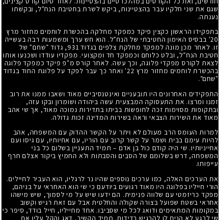
חודשים, ואת כל הקורסים במהלכו סיים בהצטיינות. לאחר סיום קורס קצינים,
שגם את שני חלקיו עבר בהצטיינות, ביקש לשרת בחטיבת הנח"ל, ובקשתו
נענתה.
בתפקידו הראשון כקצין פיקד כמפקד מחלקה בהכשרת לוחמים מחזור מרץ
20' בבסיס האימון החטיבתי של הנח"ל. הוא חש ערך ומשמעות רבה בעשייה
זו. לאחר מכן מונה למפקד מחלקת צלפים בגדוד 931, גדוד "שחם" של
חטיבת הנח"ל, ובלט כלוחם וכמפקד חד ומקצועי. מפקדיו עודדו ושכנעו אותו
לצאת לקורס מפקדי פלוגה, וכך עשה. לאחר קורס מ"פ פיקד כמפקד פלוגה
בהכשרת לוחמים מחזור מרץ 22' ואחר כך עבר לפקד על פלוגת החוד בגדוד
"שחם".
התפקידים האחרונים היו תובעניים ואינטנסיביים מאוד ושאבו ממנו את רוב
זמנו ומרצו. את התעסוקה המבצעית עשה ביהודה ושומרון ובקו עזה,
ובתקופות מסוימות זכה לחופשות בביתו בתדירות נמוכה מאוד, אך שי אהב
מאוד את השירות הצבאי וראה בשירות המדינה זכות גדולה.
למרות העומס הרב מעולם לא ויתר על הקשר ההדוק עם המשפחה, אהב
להיות עימם בבית ושמר על קשר קרוב עם הוריו, עם אחיותיו, עם גיסו ועם
אחייניותיו. שי היה קודם כול בן אדם – תמיד התעניין בשלום כל בני
המשפחה, דרש בשלומם של הסבים והסבתות ולא החמיץ ביקור אצלם חרף
עייפותו.
את הערכים האלה, כמו ערכים נוספים שהיו נר לרגליו, הוא העביר לחיילים.
הורי חייליו בפלוגה היו מאוד רגועים ביודעם כי שי הוא האחראי על בניהם,
מפקד כריזמטי עם שלווה פנימית. הם ידעו שיש על מי לסמוך, שיש מישהו
אחראי בשטח שפועל בצורה שקולה והחלטית אבל עם זאת רגיש וקשוב
במקומות המתאימים ודואג לכל מי שסביבו. אחד מחייליו, חייל בודד, סיפר כי
שי לרגע לא הניח לו להרגיש בדידות. תמיד הקשיב, דאג והקל עליו את