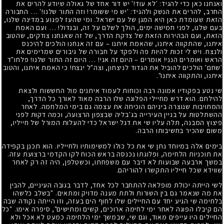
ואנחנו כאן כדי להגיד: 'לא עוד!' יש דור אחד של גאולה שיודע להרים את
החרב, להרים את הנשק ולהגיד: 'יש מי ששומר! וזה התור שלנו!' … החבורה
הזאת שעומדת כאן היא המגן של עם ישראל. ומי שהעז לפגוע במדינה שלנו,
בעם שלנו, לפני חמישה ימים, הולך לשלם על זה, ובגדול! … ועם האמת
הזאת, ועם הבהירות הזאת של צדקת הדרך, של זה שאנחנו צודקים, שהטוב
איתנו, שהתקווה איתנו, שהאמת איתנו – עם זה אנחנו הולכים להיכנס
ולנצח. ויש לי זכות להיות פה ולפקד על חבורה של גיבורים שמרימים את
הראש ואומרים הִנני! אומרים – היום זה אני! … היום זה התור שלנו! פלחו"ד
'שחם' הולכים להוביל את הגדוד לניצחון, וצה"ל ינצח! כי האמת איתנו, והטוב
איתנו, והתקווה איתנו".
שי נטע בפקודיו אמונה רבה וכוחות לעמוד איתנים מול החששות ולצאת
להילחם. הוא דרש מחיילי הפלוגה שלו הרבה מאוד לאורך כל הדרך,
והמחויבות שנוצרה ביניהם הוכיחה את עצמה גם בימי המלחמה. לאחר
ההשתלטות על בניין העירייה בג'בליה שבצפון הרצועה, וכמה דקות לפני
פיצוץ המבנה, תלה עליו שי את דגל ישראל כדי להעלות המורל של חייליו,
משום שהכיר בחשיבותו הרבה.
בימים אלה במיוחד נתן שי את כל כולו למשימותיו ולחייליו. הוא תכנן בקפידה
את תוכניות הלחימה, ופלוגתו נכנסה בראש הכוח לקו הקדמי ברצועת עזה.
במשך ארבעה שבועות לא דיבר עם משפחתו, וכשטִלפן, היה זה רק לאחר
שווידא שכל חייליו התקשרו להוריהם.
לשי הייתה יכולת מופלאה להתחבר לכל אחד, לדבר בגובה העיניים, להבין
את מה שנאמר גם בין השורות ולתת מענה מדויק ומתאים. "בשלב כלשהו
בלחימה שי הגיע יחד עם החיילים שלו לחוף הים בעזה, וזו הייתה נקודה שבה
הם קיבלו הפוגה לאחר ימי לחימה ארוכים, קשים ומתישים", סיפרה אימו. "כל
החיילים היו עייפים מאוד, וגם שי, שבמשך ימי הלחימה כמעט לא אכל ולא