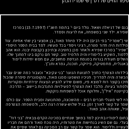
סיפור החיים של רס"ן שי שמריז הכהן
בנם של דניאלה ושאול. נולד ביום י' בתמוז תשנ"ז (15.7.1997) במרכז
שפירא. ילד שני במשפחה, אח לרעות וסמדר.
שי ("שמריז" בפי רבים) היה ילד מיוחד מאוד, בן אמצעי בין שתי אחיות. עוד
מילדות היה חדור מטרה, רציני ויסודי בכל מעשיו. למד בבית הספר היסודי
"שפיר" במרכז שפירא ולאחר מכן בחטיבה ובתיכון בקבוצת יבנה. הוא אהב
ללמוד, השקיע בלימודיו והיה תלמיד טוב. קשר חם נרקם בינו למחנך שלו.
השלים תעודת בגרות במגמת הנדסת מחשבים, עם חמש יחידות לימוד
באנגלית, מתמטיקה, פיזיקה, תוכנה, גמרא ותנ"ך.
בילדותו הצטרף כחניך לתנועת הנוער "בני עקיבא" וכעבור כמה שנים עבר
הכשרה והיה למדריך. חניכיו הושפעו ממנו מאוד, והקומונרית סיפרה שהכול
חיכו בקוצר רוח למוצא פיו, משום שידע להציע הצעות יצירתיות ומקוריות
ולפתור בעיות. מלבד זאת הצטרף לפעילויות התנדבות ביישוב – הדרכה
בקייטנת "איל"ן", וחלוקת אוכל למשפחות נזקקות.
היו לשי מעגלי חברים רבים – מהשכונה, מהתנועה ומבית הספר. עם כולם
שמר על קשר לאורך זמן. בגיל שלוש-עשרה רצה כלב, ולמשפחה הצטרפה
וניל, שאותה אהב מאוד.
בתום לימודיו בתיכון למד במשך שנתיים במכינה הקדם-צבאית "בני דוד"
בעלי. גם שם השיג בנחישות את מטרותיו, היה נוכח מאוד ורתם את חבריו
לעשייה וללימוד. הוא שמר על קשר עם רב המכינה גם לאחר שסיים את