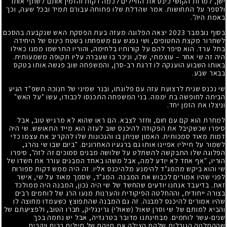
ישן, למרות הקושי כינס את החיילים לכמה דקות והזמין אותם לשתף אותו
ולספר על התחושות. אמר שהדלת שלו פתוחה עבורם תמיד ובכל שעה, וכך
באמת היה".
בסוף נובמבר 2023 יצאה הפלוגה מעזה בעת הפסקת האש שנקבעה בהסכם
לשחרור מקצת החטופים, ושי נפגש עם משפחתו בשטח כינוס של היחידה
בתל ערד. הוא סיפר להם על קורותיו בלחימה, והוריו התרשמו ממנו כאילו
היה זה שי אחר – עוצמתי, שלֵו, וניכר בו שעברה עליו תקופה משמעותית.
באותו השבוע הוענקה לו דרגת רב-סרן, והמשפחה שוב פגשה אותו בטקס
בבאר שבע.
שי נכנס שנית לרצועת עזה עם פלוגתו, ובנר שמיני של חנוכה תשפ"ד הגיע
הביתה לחופשה בת יממה. בני המשפחה התכנסו לכבודו, עשו "על האש"
וניצלו את הזמן יחד.
למחרת הוא קם עם חום, וחזר לצבא. הם ראו שהוא לא מרגיש טוב, אבל
סיפרו שכשקיבל את הפקודה להיכנס שוב לעזה הוא מייד התאושש. שי היה
דמות מאוד סמכותית. האמון שניתן בו והנכונות שלו להקריב את עצמו כדי
לשמור על חייליו אפיינו אותו גם ברגעיו האחרונים. "ביום שבו שי נהרג,
הפלוגה שלו התבקשה להשתלט על שלושה מבנים סמוכים זה לזה", סיפרו
הוריו, "אף אחד לא יודע למה, אבל משהו באחד המבנים עורר את חשדו של
שי והוא ביקש מהמג"ד להימנע מלהיכנס אליו. זה היה ממש דקות ספורות
לפני שהיו אמורים לכבוש את המבנה. המג"ד, שסמך מאוד על שי, אישר
זאת. בדיעבד אנחנו יודעים שהחשד של שי היה נכון, המבנה היה ממולכד
בצורה ייחודית, וההחלטה הפיקודית והערנות מנעו הרג של לוחמים רבים
שהיו אמורים להיכנס למבנה. זה גם המבנה שהתפוצץ כשעמדו מחוצה לו
והביא למותם של שי וסרן שאול (שאולי) גרינגליק, חברו הטוב, ולפציעתם של
שנים-עשר לוחמים. מבחינתנו מדובר בטרגדיה, אבל יש נחמה בכך
שההחלטה הגורלית שלקח הצילה את חייהם של חיילים רבים ויקרים,