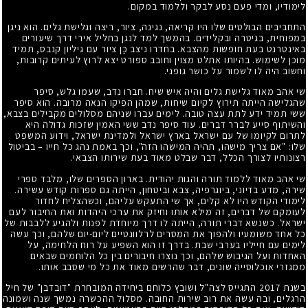
לימודיו, ומדי פעם נסע לבקר וללמוד במקום.
התחביבים הבולטים שלו היו קריאה, נגינה, ציור, ריצה וגלישת גלים. הוא ניגן
במפוחית, בגיטרה ובקלידים. בהמשך למד לנגן בחליל אירי דרך שיעורים
באינטרנט בעת חופשות מהצבא. בחדרו ניצב כַּן ציור עם גיליון קנבס, תמיד
מוכן לשימוש. בהיותו אתלט מצוין וחובב ספורט יצא לרוץ לעיתים קרובות,
וחשוב היה לו לשמור על כושר גופני.
שי אהב מאוד גלישת גלים והיה איש שיח. חברו נדב, שעמו גלש, סיפר
שהגלישה הייתה תירוץ לקיום שיחות, שמהן הפיקו הנאה מרובה. הוא סיפר
ששי תמיד ידע לתת עצה טובה. לימים עברו שניהם מסלולים מקבילים בצבא,
והשיתוף סייע לברר דברים. עוד סיפר נדב ששי האמין שזכות גדולה היא
לתרום לקיומו של עם ישראל בארץ ישראל ולמדינת ישראל, וידוע המשפט
שלו: "אם צריך מישהו, תהיה המישהו הזה", וכך באמת נהג כל חייו – בביטול
רצונותיו לצורך הכלל, דבר שבלט מאוד בעת שירותו הצבאי.
שי אהב מאוד ללמוד תורה והגות יהודית. בארון הספרים שלו, מלבד ספרי
שירה, מדע בדיוני, ביוגרפיה, צבא וביטחון, הייתה גם ספרות קודש עשירה.
לימודי הקודש היו לא קלים, אך שי התעקש עליהם, וכשהצליח לחדור
לעומקם של דברים, זה מילא אותו וחיזק את ערכי היהדות ואת החיבור לעם
ישראל. כשנשא דברי תורה, הייתה לו דרך מיוחדת לפנות ולהגיע ללבבות של
כל אחד משומעיו ולהפוך את המסרים לרלוונטיים ליום-יום שלהם, וכך עשה
לימים עם חייליו בערבי שבת. בדרך זו הוא השפיע על רוח הלחימה, על
האחדות ועל הגיבוש שלהם, וכך נוצרו חיבורים בין כל הלוחמים שבאים
ממגזרי אוכלוסייה שונים, דבר שהרשים מאוד את כל מי שסבב אותו.
בשנת 2017 התגייס לצה"ל ושובץ כלוחם ביחידה המובחרת "דובדבן" של חיל
הרגלים, ובה עשה את רוב שירות החובה. מסלול ההכשרה נמשך שנה ושמונה