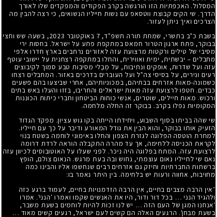
המסלול. האכפתיות הזו הורגשה בקרב הפקודים והמפקדים שלו לאורך
הדרך. שי הקים קבוצת ווטסאפ עם נשות חייליו הנשואים, כי רצה להבין מה
הצרכים ואיך ניתן לעזור.
בשבת כ"ב בתשרי, שמחת תורה תשפ"ד, 7 באוקטובר 2023, בשעה שש וחצי
בבוקר, פתח ארגון הטרור חמאס במתקפת פתע על ישראל. בחסות ירי
מסיבי של טילים ורקטות מרצועת עזה לאזורים נרחבים בארץ חדרו אלפי
מחבלים – יבשתית, ימית ואווירית, והחלו במתקפה רצחנית על יישובי עוטף
עזה ועל שדרות, אופקים ונתיבות, על מְבַלי מסיבות טבע סמוך לקיבוצים
רעים ונירים, על בסיסי צה"ל ועל העוברים בדרכים באזור. המחבלים רצחו
כשמונה-מאות אזרחים בבתיהם, במכוניותיהם, אחרי שביצעו בהם פשעים
כבדים. חטפו לרצועת עזה מאות ישראלים והחריבו, בזזו והעלו באש בתים
ורכוש. מאות חיילים, שוטרים, אנשי כוחות הביטחון וחברי כיתות הכוננות
המקומיות נפלו בקרב. בבוקר זה החלה מלחמה.
שי שהה בביתו בסוף השבוע, ויחידתו הייתה בקו גוש עציון. מפקד הגדוד
הזעיק אותו בבוקר, והוא הבין את גודל המאורע ודיבר על כך עם חייליו.
למחרת הוטסה הפלוגה לגזרת הצפון והחלו באימוני לוחמה בשטח בנוי
לקראת הכניסה ללחימה, אך עד מהרה התקבלה הוראה לרדת דרומה
לרצועת עזה. המתח בפלוגה היה ניכר. לפני שעלו על האוטובוסים לכיוון עזה
נאם שי לחייליו נאום עוצמתי, נחוש ובה בעת מרגש. הנאום צולם, הופץ
ברשתות החברתיות וחיזק גם אזרחים רבים שנחשפו אליו והבינו כמה
מחויבות, אחווה ורעות יש בלחימה. בין היתר נאמר בו:
״אין הרבה מצבים בחיים, אין הרבה הזדמנויות בחיים, לעמוד ברגע כזה
ולהגיד הִנני … בכל דור ודור, היו את האנשים שקמו ואמרו 'הִנני'. אמרו
'אנחנו המגן של העם הזה … יש לנו זכות להיות לוחמים בשעת משבר,
בשעת מבחן'. הרגעים האלה הם קשים לעם ישראל, רגעים קשים מאוד …