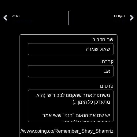
הקודם
הבא
רני תמיר
שאול גרינגליק