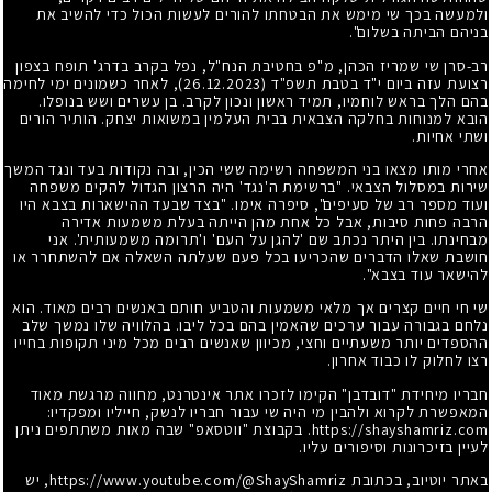
ולמעשה בכך שי מימש את הבטחתו להורים לעשות הכול כדי להשיב את
בניהם הביתה בשלום".
רב-סרן שי שמריז הכהן, מ"פ בחטיבת הנח"ל, נפל בקרב בדרג' תופח בצפון
רצועת עזה ביום י"ד בטבת תשפ"ד (26.12.2023), לאחר כשמונים ימי לחימה
בהם הלך בראש לוחמיו, תמיד ראשון ונכון לקרב. בן עשרים ושש בנופלו.
הובא למנוחות בחלקה הצבאית בבית העלמין במשואות יצחק. הותיר הורים
ושתי אחיות.
אחרי מותו מצאו בני המשפחה רשימה ששי הכין, ובה נקודות בעד ונגד המשך
שירות במסלול הצבאי. "ברשימת ה'נגד' היה הרצון הגדול להקים משפחה
ועוד מספר רב של סעיפים", סיפרה אימו. "בצד שבעד ההישארות בצבא היו
הרבה פחות סיבות, אבל כל אחת מהן הייתה בעלת משמעות אדירה
מבחינתו. בין היתר נכתב שם 'להגן על העם' ו'תרומה משמעותית'. אני
חושבת שאלו הדברים שהכריעו בכל פעם שעלתה השאלה אם להשתחרר או
להישאר עוד בצבא".
שי חי חיים קצרים אך מלאי משמעות והטביע חותם באנשים רבים מאוד. הוא
נלחם בגבורה עבור ערכים שהאמין בהם בכל ליבו. בהלוויה שלו נמשך שלב
ההספדים יותר משעתיים וחצי, מכיוון שאנשים רבים מכל מיני תקופות בחייו
רצו לחלוק לו כבוד אחרון.
חבריו מיחידת "דובדבן" הקימו לזכרו אתר אינטרנט, מחווה מרגשת מאוד
המאפשרת לקרוא ולהבין מי היה שי עבור חבריו לנשק, חייליו ומפקדיו:
https://shayshamriz.com. בקבוצת "ווטסאפ" שבה מאות משתתפים ניתן
לעיין בזיכרונות וסיפורים עליו.
באתר יוטיוב, בכתובת https://www.youtube.com/@ShayShamriz, יש