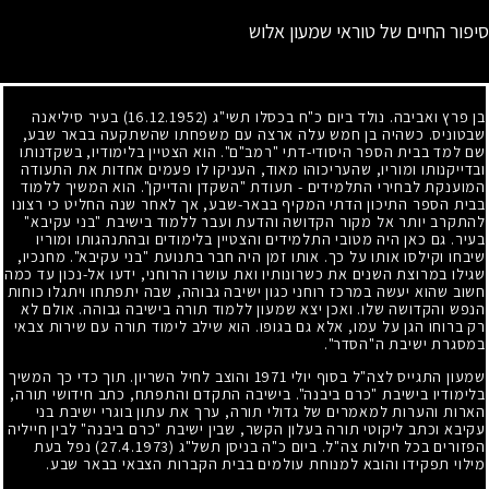
סיפור החיים של טוראי שמעון אלוש
בן פרץ ואביבה. נולד ביום כ"ח בכסלו תשי"ג
(16.12.1952)
בעיר סיליאנה
שבטוניס. כשהיה בן חמש עלה ארצה עם משפחתו שהשתקעה בבאר שבע,
שם למד בבית הספר היסודי-דתי "רמב"ם". הוא הצטיין בלימודיו, בשקדנותו
ובדייקנותו ומוריו, שהעריכוהו מאוד, העניקו לו פעמים אחדות את התעודה
המוענקת לבחירי התלמידים
-
תעודת "השקדן והדייקן". הוא המשיך ללמוד
בבית הספר התיכון הדתי המקיף בבאר-שבע, אך לאחר שנה החליט כי רצונו
להתקרב יותר אל מקור הקדושה והדעת ועבר ללמוד בישיבת "בני עקיבא"
בעיר. גם כאן היה מטובי התלמידים והצטיין בלימודים ובהתנהגותו ומוריו
שיבחו וקילסו אותו על כך. אותו זמן היה חבר בתנועת "בני עקיבא". מחנכיו,
שגילו במרוצת השנים את כשרונותיו ואת עושרו הרוחני, ידעו אל-נכון עד כמה
חשוב שהוא יעשה במרכז רוחני כגון ישיבה גבוהה, שבה יתפתחו ויתגלו כוחות
הנפש והקדושה שלו. ואכן יצא שמעון ללמוד תורה בישיבה גבוהה. אולם לא
רק ברוחו הגן על עמו, אלא גם בגופו. הוא שילב לימוד תורה עם שירות צבאי
במסגרת ישיבת ה"הסדר".
שמעון התגייס לצה"ל בסוף יולי
1971
והוצב לחיל השריון. תוך כדי כך המשיך
בלימודיו בישיבת "כרם ביבנה". בישיבה התקדם והתפתח, כתב חידושי תורה,
הארות והערות למאמרים של גדולי תורה, ערך את עתון בוגרי ישיבת בני
עקיבא וכתב ליקוטי תורה בעלון הקשר, שבין ישיבת "כרם ביבנה" לבין חייליה
הפזורים בכל חילות צה"ל. ביום כ"ה בניסן תשל"ג
(27.4.1973)
נפל בעת
מילוי תפקידו והובא למנוחת עולמים בבית הקברות הצבאי בבאר שבע.