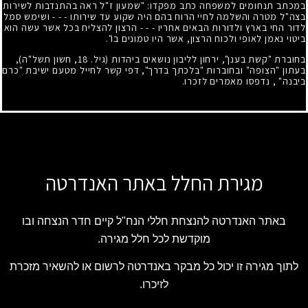
במכתב תנחומים למשפחה כתב מפקדו: "שמעון ז"ל ראה בהתנדבות לשירות
בצה"ל מטרה והשלמה לחיי הרוח בהם היה שקוע עד שירותו - - - ושימש סמל
לדור החי בארץ ולדורות הבאים אחריו - - - הרצון להצליח בכל אשר עשה הוא
ביטוי נאמן לאופי ולכוח הרצון, אשר היו טמונים בו".
בחוברת "קשת בענן", ירחון לליבון נושאים ביהדות (גיל.
18
, חשון תשל"ה),
בעתון "הצופה" ובחוברות "בלכתך בדרך", דפי קשר לחייל מטעם ישיבת "כרם
ביבנה" , נדפסו מאמרים לזכרו.
מגירת החלל באתר האנדרטה
באתר האנדרטה להנצחת חללי הנח"ל קיים חדר הנצחה ובו
מוקדשת לכל חלל מגירה.
לתוך מגירה זו יכול כל מבקר באנדרטה לרשום או להשאיר מזכרת
לזיכרו.