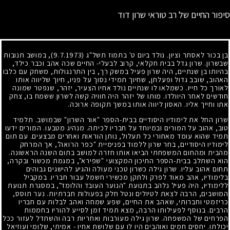
סיפור החיים של רב טוראי שרון דוד
בן בכור לאסתר וציון. נולד ביום ט' בתמוז תשל"ג
(9.7.1973)
, במושב תנובות
שבשרון. שרון גדל בבית חקלאי, קרוב לבעלי- החיים שכה אהב וכבר כילד,
בהיותו בן שנתיים, היה שרון פעיל במשק רך, בין התרנגולות, משחק עם כלבו
האהוב, שובב גדול ופעלתן, שחיוך תמידי נסוך על פניו, חיוך שליווה אותו
לאורך כל חייו. כשמלאו לו שנתיים נולד אחיו הצעיר, יזהר, שנפטר שמונה
חודשים לאחר היוולדו. מותו של יזהר היה חוויה קשה לשרון ששמח בו, צחק
אתו וחייך אליו. האסון ליווה אותו במשך תקופה ארוכה.
שרון החל את לימודיו היסודיים בבית-הספר "אור השרון" שבמושב. תלמיד
טוב, אהוב על המורים ובמיוחד על חבריו לכיתה. מנהיג מטבעו. המורים ידעו
תמיד שהוא עומד מאחורי כל תעלול, נותן הוראות ואחרים מבצעים. עם תום
לימודיו היסודיים, בחר שרון ללמוד בפנימיית "כפר הרואה", אך המרחק
מהבית ומהחום המשפחתי הביאו אותו חזרה למושב בתום השנה הראשונה.
הוא השתלב בבית-הספר התיכון המקצועי "שפירא", במגמת מכשור ובקרה,
תחום אהוב עליו. שרון גילה כשרון טכני מעולה והגיע להישגים גבוהים
בלימודיו, אהב מאוד לפרק ולתקן מכשירי חשמל עבור חבריו. במקביל
ללימודיו, היה פעיל נלהב בתנועת "הנוער העובד והלומד", במסגרת תנועת
המושבים, הרבה לצאת לטיולים ונטל חלק בפעולות חברתיות. נער תוסס,
כריזמטי וחברותי, שאהב את החיים, שפע שמחה ואהב לבלות עם חבריו
הרבים. בנוסף לפעילותו הרבה, מצא תמיד זמן לסייע להוריו בחממות
הפרחים של המשפחה. שרון גילה מעורבות ואחריות רבה והשתדל לעזור ככל
יכולתו. יחסים חמים ואוהבים היו לו עם שלושת אחיו - אמיתי, שלומי ועוזיאל