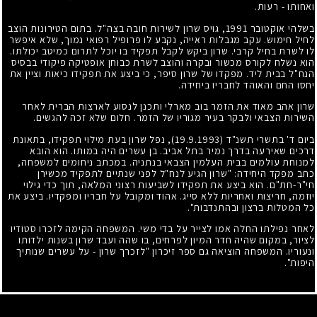
ואחותו - רעות.
בשלהי אוקטובר
1991
, גויס שרון לשירות חובה בצה"ל. בתום הטירונות הוצב
לחיל חימוש. עקב מגבלות ראייה, נקבע לו פרופיל רפואי נמוך, שלא איפשר
לו לשרת בחיל קרבי. שרון ביקש לקבל תפקיד בו יוכל לתרום כמיטב יכולתו.
הוא נשלח לקורס מכשור ובקרה והוצב לשרת כבוחן אופטיקה פיקודי בבסיס
הנח"ל בבית ליד. מפקדו של שרון סיפר, כי ביצע את תפקידו כיאות וציין את
יחסו החם והאוהד לחבריו ביחידה.
שרון אהב מאוד את הזמר בוב מארלי ותכנן לנסוע לארצות הברית לאחר
השירות הצבאי ולבקר בעיר מגוריו של הזמר. חלום שלא זכה להגשים.
ביום ד' בתשרי תשנ"ד
(19.9.1993)
, נפל שרון בעת מילוי תפקידו, בתאונת
דרכים שאירעה בדרך נמיר בתל אביב. בן עשרים היה במותו. הוא הובא
למנוחת עולמים בבית העלמין הצבאי בנתניה. במכתב ניחומים למשפחה,
כתב מפקד היחידה: "שרון הגיע לנח"ל לפני שנתיים לתפקיד מכשירן
חי"ר-חת"ם. הוא ביצע את תפקידו לשביעות רצוני המלאה, תוך כדי גילוי
יוזמה, חריצות ואחריות ללא סייג. אהוד ומקובל על חבריו ומפקדיו. ביצע את
כל המטלות ברצון ובהתנדבות".
לאחר נפילתו החלה אמו לצייר על בדי משי. המשפחה הקימה לזכרו סטודיו
לציור, במקום שהיה חדר המיון לפרחים, בו שהה ועבד שרון בשנות ילדותו
ונעוריו. המשפחה הוציאה גם ספר זיכרון "לזכרך שרון - על עשרים שנותיך
היפות".