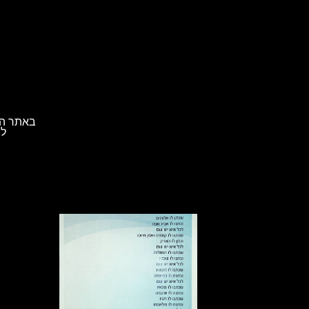
באתר הא
לת