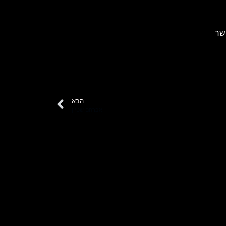
שר
הבא
אברהם שטיין