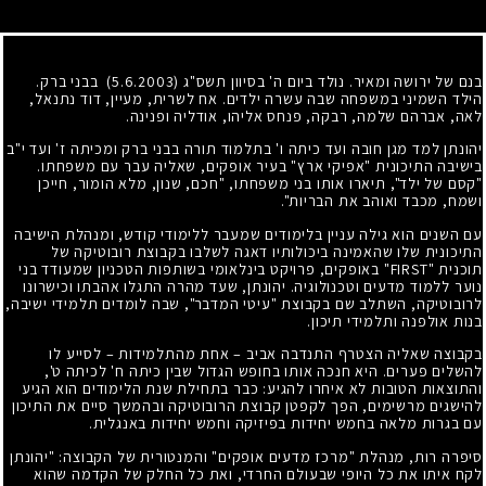
בנם של ירושה ומאיר. נולד ביום ה' בסיוון תשס"ג (5.6.2003) בבני ברק.
הילד השמיני במשפחה שבה עשרה ילדים. אח לשרית, מעיין, דוד נתנאל,
לאה, אברהם שלמה, רבקה, פנחס אליהו, אודליה ופנינה.
יהונתן למד מגן חובה ועד כיתה ו' בתלמוד תורה בבני ברק ומכיתה ז' ועד י"ב
בישיבה התיכונית "אפיקי ארץ" בעיר אופקים, שאליה עבר עם משפחתו.
"קסם של ילד", תיארו אותו בני משפחתו, "חכם, שנון, מלא הומור, חייכן
ושמח, מכבד ואוהב את הבריות".
עם השנים הוא גילה עניין בלימודים שמעבר ללימודי קודש, ומנהלת הישיבה
התיכונית שלו שהאמינה ביכולותיו דאגה לשלבו בקבוצת רובוטיקה של
תוכנית "FIRST" באופקים, פרויקט בינלאומי בשותפות הטכניון שמעודד בני
נוער ללמוד מדעים וטכנולוגיה. יהונתן, שעד מהרה התגלו אהבתו וכישרונו
לרובוטיקה, השתלב שם בקבוצת "עיטי המדבר", שבה לומדים תלמידי ישיבה,
בנות אולפנה ותלמידי תיכון.
בקבוצה שאליה הצטרף התנדבה אביב – אחת מהתלמידות – לסייע לו
להשלים פערים. היא חנכה אותו בחופש הגדול שבין כיתה ח' לכיתה ט',
והתוצאות הטובות לא איחרו להגיע: כבר בתחילת שנת הלימודים הוא הגיע
להישגים מרשימים, הפך לקפטן קבוצת הרובוטיקה ובהמשך סיים את התיכון
עם בגרות מלאה בחמש יחידות בפיזיקה וחמש יחידות באנגלית.
סיפרה רות, מנהלת "מרכז מדעים אופקים" והמנטורית של הקבוצה: "יהונתן
לקח איתו את כל היופי שבעולם החרדי, ואת כל החלק של הקִדמה שהוא