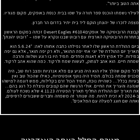
אתה הטוב ביותר".
לעילוי נשמתו הוכנס ספר תורה על שמו בבית כנסת באופקים, מקום מגוריו.
מצפה לזכרו של יהונתן הוקם ליד בית יתיר בדרום הר חברון.
קבוצת הרובוטיקה של אופקיםDesert Eagles #6104 זכתה במקום הראשון
בתחרות הרובוטיקה הארצית עם רובוט שבנו ונקרא על שמו – "רובוט יהונתן".
ביום ההולדת הראשון שלו לאחר נפילתו כתבה אחותו לאה: "5.6.24 הוא
תאריך יום ההולדת של יוני אחי יפה התואר, ולא רק יפה תואר, אלא גם יפה
במידות. ילד אמיץ ללא דאגות ופחדים. תמיד היו בו רוגע ושלווה והרבה
שמחת חיים. הוא אהב לצחוק, לעשות שמח ולרקוד. כמה שהוא אהב לרקוד.
לכל מקום שהלך אליו הוא היה מגיע עם מלא אנרגיות ומצב רוח טוב, היה
מכניס שמחה בכולם. תמיד היה נוטף אופטימיות, כאילו שהכול טוב ואין
בעיות בכלל… כשהיית נוכח, תמיד הכול זרם בקלילות, ממש דוגמה למישהו
שנהנה והעריך את החיים. אולי הרגשת שהם קצובים וניצלת כל רגע בהם…
את תאריך יום ההולדת החליף תאריך הפטירה 4.11.23 שלא נשכח לעולם.
ב-2024 לא זכית להיות. מה שנותר זה משפחה וחברים ששבורים לרסיסים,
ואתה שם חוגג למעלה עם המלאכים".