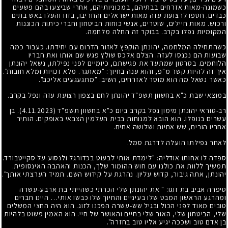
כשמונה-מאות אזרחים בבתיהם, במכוניותיהם, אחרי שביצעו בהם פשעים
כבדים. חטפו לרצועת עזה מאות ישראלים והחריבו, בזזו והעלו באש בתים
ורכוש. מאות חיילים, שוטרים, אנשי כוחות הביטחון וחברי כיתות הכוננות
המקומיות נפלו בקרב. בבוקר זה החלה מלחמה.
כשהתחילה המלחמה, יהונתן הוקפץ לאזור הדרום עם יחידתו. כעבור כמה
שבועות הם נכנסו לעזה. הצלם אלכס שולץ פגש שם אותו ואת חבריו
הלוחמים. בסרטון שמתעד את פגישתם, כיומיים לפני נפילתו, נשאל יהונתן
איך זה להיות קשר מ"פ, והוא ענה בחיוך: "מאתגר. מלא זכויות ומלא חובות".
כאשר נשאל מה הוא מוסר לאזרחים, השיב: "מתגעגעים אליכם".
במוצאי שבת כ"א בחשוון תשפ"ד יהונתן לחם בצפון רצועת עזה ונפל בקרב.
רב-טוראי יהונתן מימון נפל בקרב ביום כ"א בחשוון תשפ"ד (4.11.2023). בן
עשרים בנופלו. הוא הובא למנוחות בבית העלמין הצבאי באופקים. הותיר
אחריו הורים, שש אחיות ושלושה אחים.
לאחר נפילתו הועלה לדרגת סמל.
ספדה לו אחותו אודליה: "לימדת אותי לבעוט בכדורגל ולנסוע על סקייטבורד.
תמשיך ללוות את כולנו עם חוש ההומור שלך, הכנות והאהבה האינסופית.
יהונתן, אתה גיבור, קדוש עליון. נהרגת על קידוש השם. תמיד הערצתי אותך".
סיפרה אביב בת זוגו: " את יהונתן שלי הכרתי כשהייתי בת ארבע-עשרה
ומהרגע הראשון המבט שלו בעיניים והחיוך שלו כבשו אותי… היינו חברים
טובים מאוד לפני הכול ובגיל שש-עשרה הפכנו לזוג. הוא היה החצי המשלים
שלי, הביטחון שלי, האור שלי בחיים והאושר של חיי. הוא האמין פשוט בלהיות
בן אדם טוב ושככה יגיע אליו טוב בחזרה".