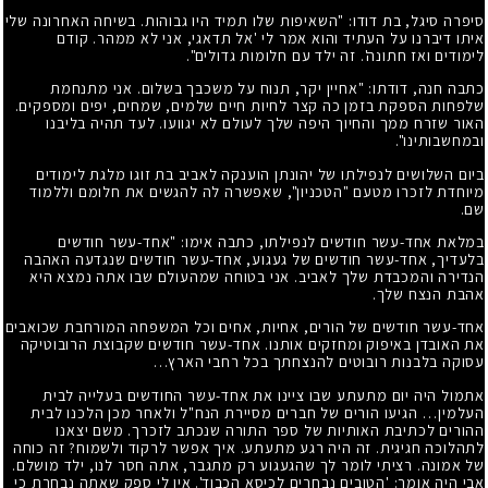
סיפרה סיגל, בת דודו: "השאיפות שלו תמיד היו גבוהות. בשיחה האחרונה שלי
איתו דיברנו על העתיד והוא אמר לי 'אל תדאגי, אני לא ממהר. קודם
לימודים ואז חתונה'. זה ילד עם חלומות גדולים".
כתבה חנה, דודתו: "אחיין יקר, תנוח על משכבך בשלום. אני מתנחמת
שלפחות הספקת בזמן כה קצר לחיות חיים שלמים, שמחים, יפים ומספקים.
האור שזרח ממך והחיוך היפה שלך לעולם לא יגוועו. לעד תהיה בליבנו
ובמחשבותינו".
ביום השלושים לנפילתו של יהונתן הוענקה לאביב בת זוגו מלגת לימודים
מיוחדת לזכרו מטעם "הטכניון", שאִפשרה לה להגשים את חלומם וללמוד
שם.
במלאת אחד-עשר חודשים לנפילתו, כתבה אימו: "אחד-עשר חודשים
בלעדיך, אחד-עשר חודשים של געגוע, אחד-עשר חודשים שנגדעה האהבה
הנדירה והמכבדת שלך לאביב. אני בטוחה שמהעולם שבו אתה נמצא היא
אהבת הנצח שלך.
אחד-עשר חודשים של הורים, אחיות, אחים וכל המשפחה המורחבת שכואבים
את האובדן באיפוק ומחזקים אותנו. אחד-עשר חודשים שקבוצת הרובוטיקה
עסוקה בלבנות רובוטים להנצחתך בכל רחבי הארץ…
אתמול היה יום מתעתע שבו ציינו את אחד-עשר החודשים בעלייה לבית
העלמין… הגיעו הורים של חברים מסיירת הנח"ל ולאחר מכן הלכנו לבית
ההורים לכתיבת האותיות של ספר התורה שנכתב לזכרך. משם יצאנו
לתהלוכה חגיגית. זה היה רגע מתעתע. איך אפשר לרקוד ולשמוח? זה כוחה
של אמונה. רציתי לומר לך שהגעגוע רק מתגבר, אתה חסר לנו, ילד מושלם.
אבי היה אומר: 'הטובים נבחרים לכיסא הכבוד'. אין לי ספק שאתה נבחרת כי