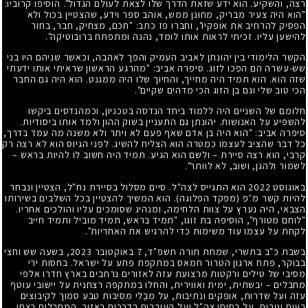
רצה, והשקיע. הוא ידע שזאת הדרך שלו לצאת לעולם הגדול". הוסיפו קרוביו:
"הוא היה צעיר מבריק, מחונן ממש, אוהב ספר וידע, שהצטיין בכול ולא
הפסיק להרחיב את אופקיו", וחברו פז כתב: "חכם, מצחיק, חבר, בחור
להישען עליו. זכיתי לראות אותו לומד, נהנה ומתפתח ברובוטיקה".
הקשר הלימודי בין יהונתן לאביב העמיק והפך לאהבה, וכאשר שניהם היו בני
שש-עשרה הם הפכו לזוג. סיפרה אביב: "מהרגע הראשון שראיתי אותו ידעתי
שזה הוא. הוא תמיד היה מחייך, והחיוך שלו היה ממגנט. הוא היה גם החבר
הכי טוב שלי וגם בן הזוג הכי מדהים שקיים".
חלומם של השניים היה ללמוד ביחד הנדסה בטכניון, וכמהנדסים ביקשו
להשפיע על האנושות. יהונתן גם התעניין בשוק ההון ולמד אותו ביסודיות.
סיפרה אביב: "הוא היה בן אדם שאף פעם לא ויתר ולא משנה מה עמד בדרך,
כל דבר שהציב לעצמו כמטרה הוא הצליח להשיג. לפני הגיוס הוא לא רצה רק
קרבי, הוא רצה סיירת – ולשם הוא הגיע. תמיד היה חשוב לו להיות בראש –
לשמור ולהגן, ושוב, לא לוותר".
באוגוסט 2022 הוא התגייס לצה"ל. סיים מסלול בסיירת נח"ל, הצטיין ונבחר
להיות קשר מ״פ (מפקד הפלוגה). הוא המשיך להצטיין בכל השלבים בשירותו
הצבאי, היה נערץ על צוות הלחימה, ומנהיג שסומכים עליו והולכים אחריו.
"לוחם מטורף", הוסיפה בת זוגו, "תמיד בראש, תמיד מוביל ותמיד חייב
לקחת על עצמו עוד משימות כדי להרגיש את האחריות".
בשבת כ"ב בתשרי, שמחת תורה תשפ"ד, 7 באוקטובר 2023, בשעה שש וחצי
בבוקר, פתח ארגון הטרור חמאס במתקפת פתע על ישראל. בחסות ירי
מסיבי של טילים ורקטות מרצועת עזה לאזורים נרחבים בארץ חדרו אלפי
מחבלים – יבשתית, ימית ואווירית, והחלו במתקפה רצחנית על יישובי עוטף
עזה ועל שדרות, אופקים ונתיבות, על מְבַלי מסיבות טבע סמוך לקיבוצים
רעים ונירים, על בסיסי צה"ל ועל העוברים בדרכים באזור. המחבלים רצחו