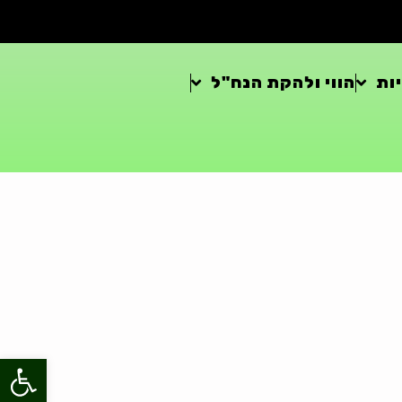
ות
הווי ולהקת הנח"ל
פתח סרגל