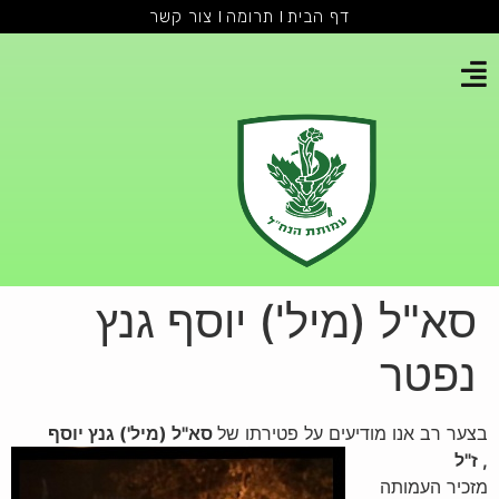
דף הבית
תרומה
צור קשר
סא"ל (מיל') יוסף גנץ
נפטר
בצער רב אנו מודיעים על פטירתו של
סא"ל (מיל') גנץ יוסף
, ז"ל
מזכיר העמותה