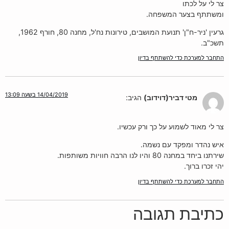
צר לי על לכתו
ומשתתף בצער המשפחה.
גרעין 'ניר-ח"ן' תנועת המושבים, טירונות נח'ל, מחנה 80, חורף 1962,
תשכ"ב.
התחבר למערכת כדי להשתתף בדיון
14/04/2019 בשעה 13:09
מטי דביר(דוידוב)
הגיב:
צר לי מאוד לשמוע על כך ורק עכשיו.
איש נהדר ומפקד עם נשמה.
שירתנו ביחד במחנה 80 והיו לנו הרבה חוויות משותפות.
יהי זכרו ברוך.
התחבר למערכת כדי להשתתף בדיון
כתיבת תגובה